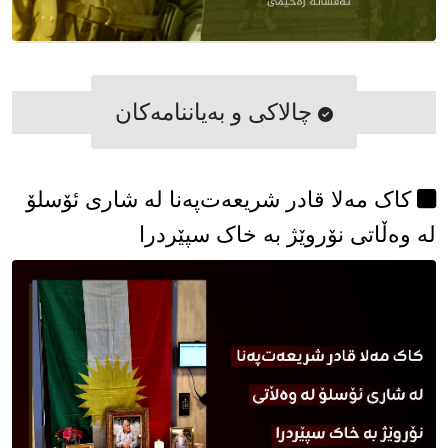
چالاکی و به‌یاننامه‌کان
کاک مەلا قادر شریعەت‌پەنا لە شاری ئۆسلۆ
لە وەڵاتی نۆروێژ بە خاک سپێردرا