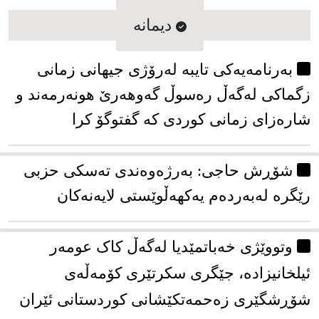
دیمانه
بەرنامەیەكی تایبە لەرۆژی جیهانی زمانی
زگماكی لەگەڵ رەسوڵ گەوهەرێ‌ هونەرمەند و
شارەزای زمانی كوردی كە گفتوگۆ كرا
شۆڕش حاجی: بەرژەوەندی تەسكی حزبی
رێگرە لەبەردەم یەكهەڵوێستی لایەنەكان
وتووێژی خەباتمێدیا لەگەڵ کاک عومەر
ئیلخانیزادە، جێگری سکرتێری کۆمەڵەی