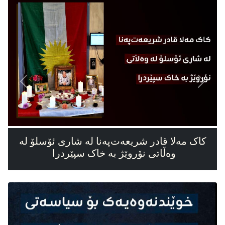
Next
Previous
کاک مەلا قادر شریعەت‌پەنا لە شاری ئۆسلۆ لە
وەڵاتی نۆروێژ بە خاک سپێردرا