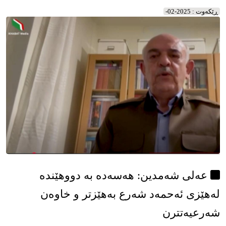
شۆڕشگێری زەحمەتکێشانی کوردستانی ئێران
ڕێکه‌وت : 2025-02-
عەلی شەمدین: هەسەدە بە دووهێندە
لەهێزی ئەحمەد شەرع بەهێزتر و خاوەن