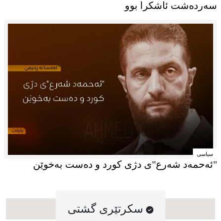
پیلانە نوێ و مەترسیدارەکەی سپای پاسداران لە
سەردەشت ئاشکرا بوو
سیاسی
"ئەحمەد شەرع"ی دژی کورد و دەست بەخوێن