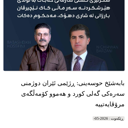
بابەشێخ حوسەینی: ڕژێمی ئێران دوژمنی
سەرەکی گەلی کورد و هەموو کۆمەڵگەی
مرۆڤایەتییە
ڕێکه‌وت : 2026-05-