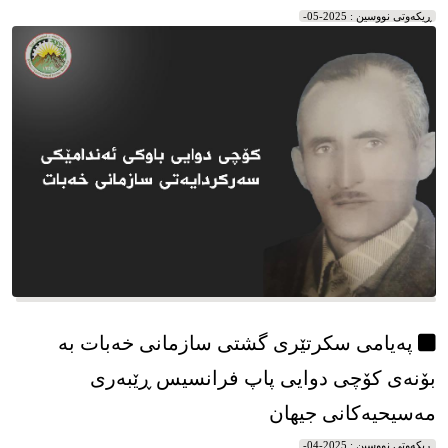
سازمانی خه‌بات
ڕیکه‌وتی نووسین : 2025-05-
پەیامی سكرتێری گشتی سازمانی خەبات بە
بۆنەی كۆچی دوایی پاپ فرانسیس ڕێبەری
مەسیحیەكانی جیهان