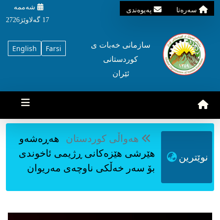
شه‌ممه‌
سه‌ره‌تا
په‌یوه‌ندی
17 گه‌لاوێژ2726
سازمانی خه‌بات ی
English
Farsi
کوردستانی
ئێران
هه‌واڵی کوردستان
ژینگه‌ پارێز
ڕێبین گۆرانی پاش مانه‌وه‌ی ١٥
نوێترین
ڕۆژ له‌ بیرمارستان به‌ هۆی سه‌ختی
برینه‌که‌یه‌وه‌ گیانی سپارد