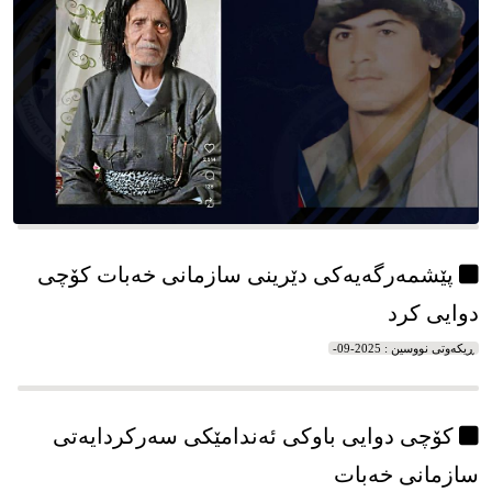
پێشمەرگەیەکی دێرینی سازمانی خەبات کۆچی
دوایی کرد
ڕیکه‌وتی نووسین : 2025-09-
کۆچی دوایی باوکی ئه‌ندامێکی سه‌رکردایه‌تی