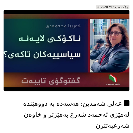
قازانجی حیزبی بۆتە کێشە
ڕێکه‌وت : 2025-02-
عەلی شەمدین: هەسەدە بە دووهێندە
لەهێزی ئەحمەد شەرع بەهێزتر و خاوەن