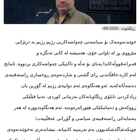
ڕێکه‌وت : 2026-06-
خوێندنەوەیەک بۆ سیاسەتی چەواشەکاریی رژیم رژیم بە درێژایی
مێژووی پڕ لە تاوانی خۆی، هەمیشە لە کاتی تەنگژە و
قەیرانەقووڵەکاندا پەنای بۆ تەڵە و تاکتیکی چەواشەکاری بردووە. ئامانج
لەم کارە،خافڵاندنی ڕای گشتی و شاردنەوەی ڕوخساری ڕاستەقینەی
دەسەڵاتەکەیە. ئەو هەنگاوەی ئەم دواییەی رژیم لە گۆڕین یان
زیادکردنی تابلۆی ڕێگاوبانەکان بەزمانی کوردی، تەنیا فێڵێکی
ڕووکەش و دەمامکێکی هێورکەرەوەیە. ئەم هەنگاوەدوورە لە هەر
بنەمایەکی ڕاستەقینەی سیاسی و گۆڕانی عەقڵییەت؛
چونکەشاگەشکەبوون بەم نەرمییە کاتییانە، نیشاندەری نەخوێندنەوەی