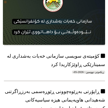
کۆمیتەی سویسی سازمانی خەبات بەشداری لە
سمینارێکی ڕاوێژکاریدا کرد
ڕیکه‌وتی نووسین : 2026-05-
ڕاپۆرتی بەڕێوەچوونی ڕێوڕەسمی بەرزڕاگرتنی
شەهیدانی هاوپەیمانی هیزە سیاسیەکانی