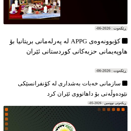
ڕێکه‌وت : 2026-06-
کۆبوونەوەی APPG لە پەرلەمانی بریتانیا بۆ
هاوپەیمانی حزبەکانی کوردستانی ئێران
ڕێکه‌وت : 2026-06-
سازمانی خەبات بەشداری لە کۆنفرانسێکی
نێودەوڵەتی بۆ داهاتووی ئێران کرد
ڕیکه‌وتی نووسین : 2026-05-