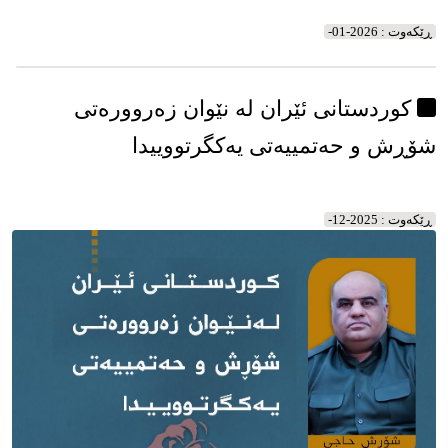
ڕێکه‌وت : 2026-01-
کوردستانی ئێران لە نێوان زەروورەتی
شۆڕش و حەتمییەتی یەکگرتووییدا
ڕێکه‌وت : 2025-12-