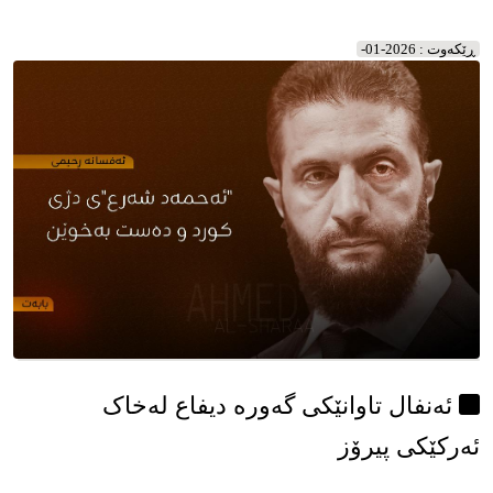
بەخوێن
ڕێکه‌وت : 2026-01-
ئەنفال تاوانێکی گەورە دیفاع لەخاک
ئەرکێکی پیرۆز