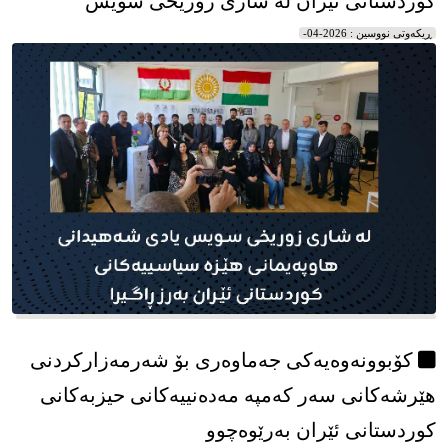
کوردستانی ئیران لە شاری زوریخی سویس
ڕیکه‌وتی نووسین : 2026-04-
کۆبوونەوەیەکی جەماوەری بۆ شەرمەزارکردنی
هێرشەکانی سەر کەمپە مەدەنییەکانی حیزبەکانی