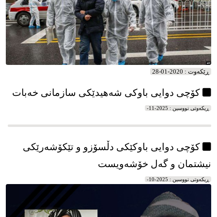
ڕێکه‌وت : 2020-01-28
کۆچی دوایی باوکی شەهیدێکی سازمانی خەبات
ڕیکه‌وتی نووسین : 2025-11-
کۆچی دوایی باوکێکی دڵسۆزو و تێکۆشەرێکی
نیشتمان و گەل خۆشەویست
ڕیکه‌وتی نووسین : 2025-10-