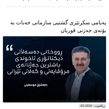
بوو. بە ناوی خۆم و بە ناوی سەرجەم ئەنداما�
زیاتر ...
پەیامی سکرتێری گشتیی سازمانی خەبات بە
بۆنەی جەژنی قوربان