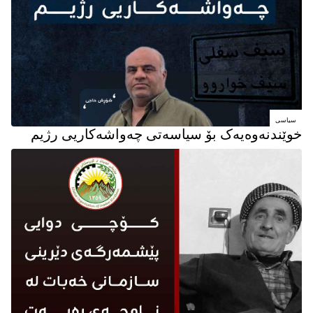
سیاسی
خوێندنەوەیەک بۆ سیاسەتی چەواشەکاریی رژیم