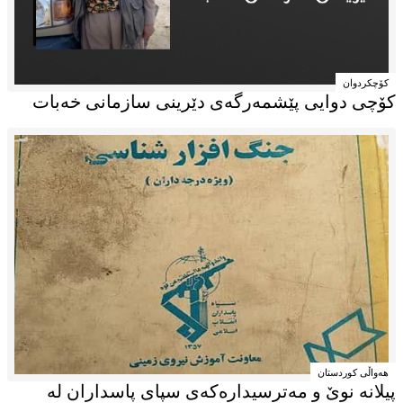
کۆچکردوان
کۆچی دوایی پێشمەرگەی دێرینی سازمانی خەبات
هه‌واڵی کوردستان