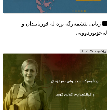
ژیانی پێشمەرگە پڕە لە قوربانیدان و
لەخۆبوردوویی
ڕێکه‌وت : 2025-11-