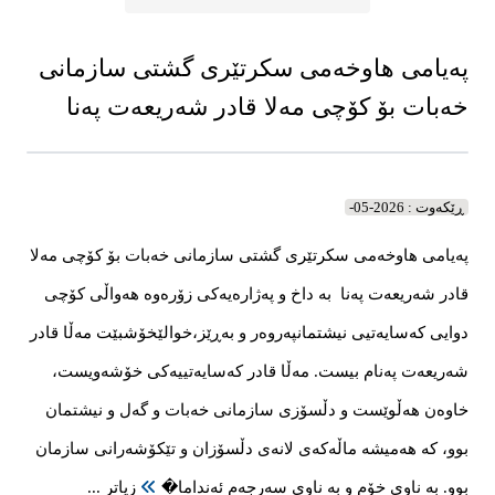
سکرتێری گشتی
پەیامی هاوخەمی سکرتێری گشتی سازمانی
خەبات بۆ کۆچی مەلا قادر شەریعەت پەنا
ڕێکه‌وت : 2026-05-
پەیامی هاوخەمی سکرتێری گشتی سازمانی خەبات بۆ کۆچی مەلا
قادر شەریعەت پەنا بە داخ و پەژارەیەکی زۆرەوە هەواڵی کۆچی
دوایی کەسایەتیی نیشتمانپەروەر و بەڕێز،خوالێخۆشبێت مەڵا قادر
شەریعەت پەنام بیست. مەڵا قادر کەسایەتییەکی خۆشەویست،
خاوەن هەڵوێست و دڵسۆزی سازمانی خەبات و گەل و نیشتمان
بوو، کە هەمیشە ماڵەکەی لانەی دڵسۆزان و تێکۆشەرانی سازمان