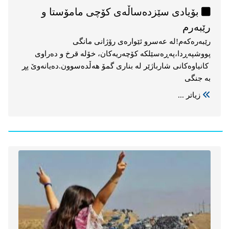
بۆیادی سێزدەساڵەی کۆچی مامۆستا و
رێبەرم
رێبەرەکەم!لە عەسرو ئێوارەی رۆژانی مانگی
پووشپەڕدا،پەڕەسێلکە کۆچەریەکان، خۆلە قرخ و دەراوی
کانیاوەکانی شارباژێر لە بناری گمۆ هەڵدەسوون.دەیانەوێ پڕ
بە جنگی
زیاتر ...