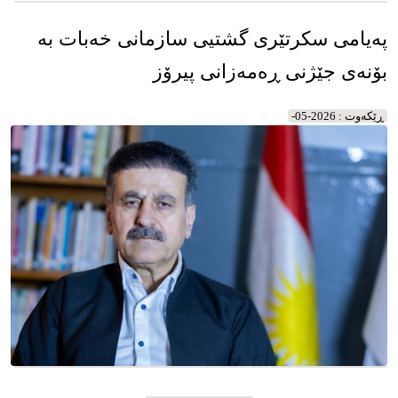
پەیامی سکرتێری گشتیی سازمانی خەبات بە
بۆنەی جێژنی ڕەمەزانی پیرۆز
ڕێکه‌وت : 2026-05-