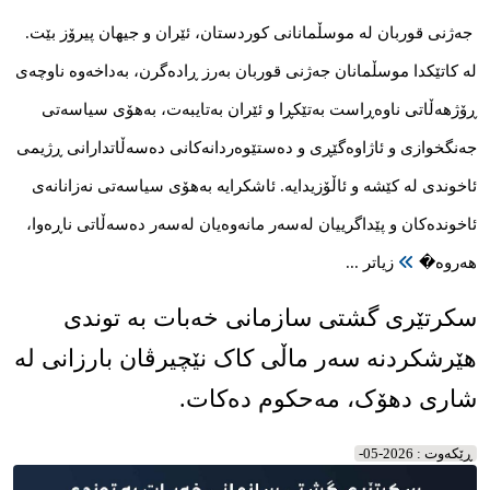
ڕێکه‌وت : 2026-05-
جەژنی قوربان لە موسڵمانانی کوردستان، ئێران و جیهان پیرۆز بێت.
لە کاتێکدا موسڵمانان جەژنی قوربان بەرز ڕادەگرن، بەداخەوە ناوچەی
ڕۆژهەڵاتی ناوەڕاست بەتێکڕا و ئێران بەتایبەت، بەهۆی سیاسەتی
جەنگخوازی و ئاژاوەگێڕی و دەستێوەردانەکانی دەسەڵاتدارانی ڕژیمی
ئاخوندی لە کێشە و ئاڵۆزیدایە. ئاشکرایە بەهۆی سیاسەتی نەزانانەی
ئاخوندەکان و پێداگرییان لەسەر مانەوەیان لەسەر دەسەڵاتی ناڕەوا،
هەروە�
زیاتر ...
سکرتێری گشتی سازمانی خەبات بە توندی
هێرشکردنە سەر ماڵی کاک نێچیرڤان بارزانی لە
شاری دهۆک، مەحکوم دەکات.
ڕێکه‌وت : 2026-05-