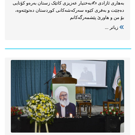
بەختیار عەزیزی
بەهاری ئازادی ✍️بەختیار عەزیزی کاتێک زستان بەرەو کۆتایی
دەچێت و بەفری کێوە سەرکەشەکانی کوردستان دەتوێتەوە،
بۆ من و هاورێ پێشمەرگەکانم
زیاتر ...