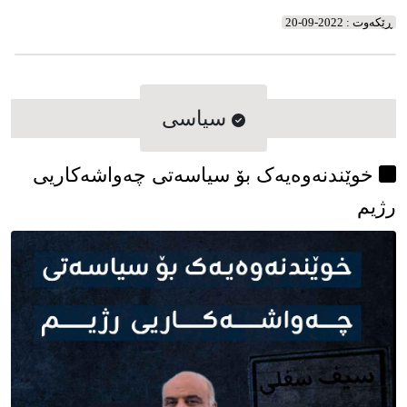
شەرعیەتترن
ڕێکه‌وت : 2022-09-20
سیاسی
خوێندنەوەیەک بۆ سیاسەتی چەواشەکاریی
رژیم