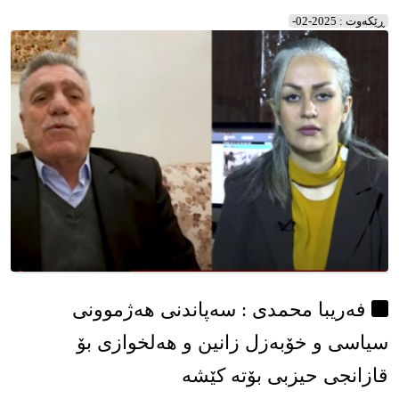
شەرعیەتترن
ڕێکه‌وت : 2025-02-
فەریبا محمدی : سەپاندنی هەژموونی
سیاسی و خۆبەزل زانین و هەلخوازی بۆ