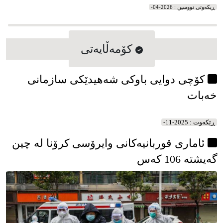
کوردستانی ئێران بەرێوەچوو
ڕیکه‌وتی نووسین : 2026-04-
کۆمه‌ڵایه‌تی
کۆچی دوایی باوکی شەهیدێکی سازمانی
خەبات
ڕێکه‌وت : 2025-11-
ئاماری قوربانیەکانی وایرۆسی کرۆنا لە چین
گەیشتە 106 کەس