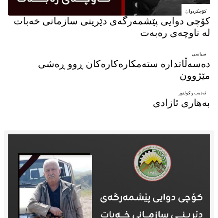
کۆچکردوان
کۆچی دوایی پێشمەرگەی دێرینی سازمانی خەبات
لە ناوچەی رەبەت
سیاسی
دەسەڵاتدارە ستەمکارەکارەکان ڕوو ڕەشی
مێژوون
ئه‌ده‌ب‌ و کولتور
بەهاری ئازادی