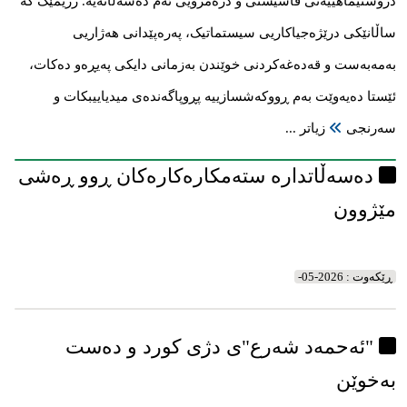
دروستیماهییەتی فاشیستی و دژەمرۆیی ئەم دەسەڵاتەیە. رژیمێک کە
ساڵانێکی درێژەجیاکاریی سیستماتیک، پەرەپێدانی هەژاریی
بەمەبەست و قەدەغەکردنی خوێندن بەزمانی دایکی پەیڕەو دەکات،
ئێستا دەیەوێت بەم ڕووکەشسازییە پڕوپاگەندەی میدیاییبکات و
سەرنجی
زیاتر ...
دەسەڵاتدارە ستەمکارەکارەکان ڕوو ڕەشی
مێژوون
ڕێکه‌وت : 2026-05-
"ئەحمەد شەرع"ی دژی کورد و دەست