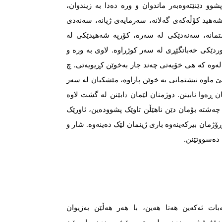
و دێنێتەوەبەر ماندوان و ورە دەدا بە زیندوان،
شەهید کۆڵەکەی گەلانە، سەرمایەی ژیانە، سەنەدی
شتمانە، سەنەدێکی لە سەرە، کۆرپە شەهیدێکی لە
ردێکی خەباتگێڕی لە سەر کوژراوە. لاوی بە ورە و
لەوە کە هی خۆیەتی چەند جار بەخوێن کڕیویەتی. چ
جێ ماوە نیشتمانی بە خوێن پاراوە، مێشکیان لە سەر
ڕەوا نابینن. دوژمنان لێمان دابێنن لە گشت لاوە
ەشتە بۆمان دێن ناهێڵن تاوێک پشوودەین، ئاورێک
ڕۆژمان بیرکەینەوە باری ژینمان لێک دەینەوە. شار و
 دەسووتێنن.
بات ئەکەین هەتا هەین، با هەر هەڵێن بەزیوان