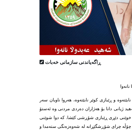
ڕاگه‌یاندنی سازمانی خه‌بات
انەوا
تەوە و ڕێبازی کوێر نابێتەوە، هەروا ناویان سەر
شەهید ژیانی دانا بۆ هەژاران دەردی مردنی وە ئەستۆ
ە خوێنی دێڕی ڕێبازی شۆڕشی کێشا. کە دوا شوێنی
ی چۆڵە چرای شۆڕشگێڕانە لە شەوەزەنگی ستەمدا و