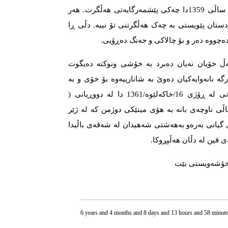
شەڕخوازدا دەست ڕاگرێ. لە ساڵی 1359دا چەکی پێشمەرگایەتی هەڵگرت. هەر
ستان پێویستی بە چەک هەڵگرتنی تۆ نییە. دڵی ڕا
ەچووە دەر و بۆ چالاکی و جەنگ دەڕۆیی.
ەڵ خۆیان نەیان دەبرد بە خۆشی ونوکتە دەیگوت
ە نانەوایەکیان دەوێ بە شانازییەوە بۆ خۆی و بە
داخەوە بۆ هەموو هاوسەنگەرانی لە ڕۆژی 16/خاکەلێوە/1361 دا لە دووڕیانی (
اڵی ناوچەی بانە بە هۆی مینێکی دوژمن کە لە ژێر
ی گیانی بەرەو بەهەشتی شەهیدان لە شەقەی باڵیدا
 قین لە دڵان هەڵپڕوکا.
و خۆشەویستی بێت
6 years and 4 months and 8 days and 13 hours and 58 minute