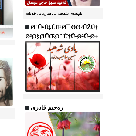
ناوه‌ندی شه‌هیدانی سازمانی خه‌بات
Ø´Û•Ù‡ÛŒØ¯ Ø­Ø³ÛŽÙ†
Ø³Ø§Ø­ÛŒØ¨ Ù†Û•Ø²Û•Ø±
رەحیم قادری