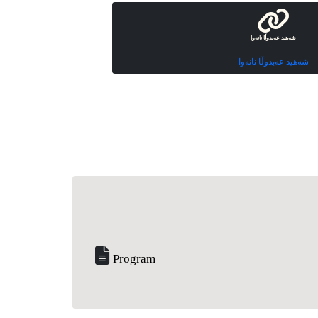
شەهید عەبدوڵا نانەوا
شەهید عەبدوڵا نانەوا
Program