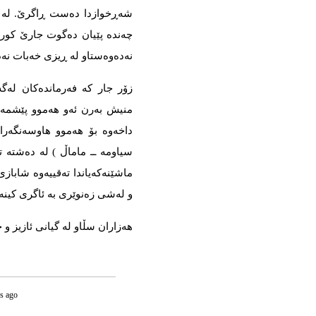
چەندە پێیان دەگوت جارێ کورد
نەدەوەستاو لە ڕیزی خەبات نەد
زۆر جار کە فەرماندەکان لەگ
منیش بەرن ئەو هەموو پێشمەرگ
سیاومە ــ ماماڵ ) لە دەشتە ت
ماشێنەکەیاندا تەقییەوە شاباز
و لەشی زەنوێری بە ئاگری کینەی
هەزاران سڵاو لە گیانی ئازیز 
s ago