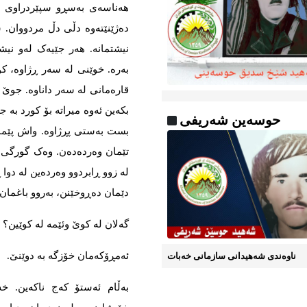
هەناسەی بەسڕو سپێردراوی پشو
دەژێنێتەوە دڵی دڵ مردووان. 
نیشتمانە. هەر جێیەک لەو نی
بەرە. خوێنی لە سەر ڕژاوە، کو
قارەمانی لە سەر داناوە. جوێ 
بکەین ئەوە میراتە بۆ کورد بە 
حوسەین شەریفی
بست بەستی پڕژاوە. واش پێمان 
تێمان وەردەدەن. وەک گورگی چ
لە زوو ڕابردوو وەردەین لە دوا 
دێمان دەڕوخێنن، بەروو باغمان
گەلان لە کوێ وئێمە لە کوێین؟
ئەمڕۆکەمان خۆزگە بە دوێنێ.
ناوه‌ندی شه‌هیدانی سازمانی خه‌بات
بەڵام ئەستۆ کەج ناکەین. خە