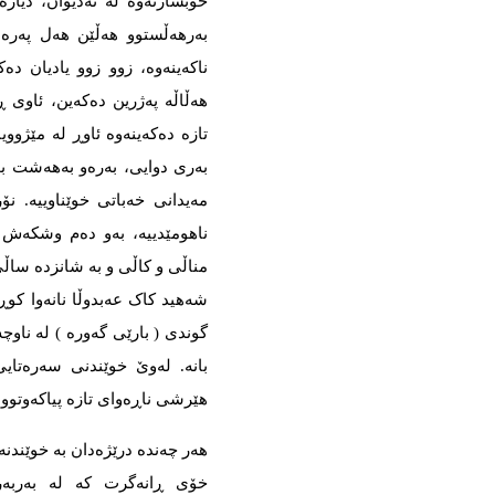
خۆبشارنەوە لە نەدیوان، دیا
بەرهەڵستوو هەڵێن هەل پەرەس
ناکەینەوە، زوو زوو یادیان دە
هەڵاڵە پەژرین دەکەین، ئاوی ڕ
تازە دەکەینەوە ئاوڕ لە مێژوویا
بەری دوایی، بەرەو بەهەشت بۆ
مەیدانی خەباتی خوێناوییە. 
ناهومێدییە، بەو دەم وشکەش ب
مناڵی و کاڵی و بە شانزدە سا
شەهید کاک عەبدوڵا نانەوا کو
گوندی ( بارێی گەورە ) لە ناو
بانە. لەوێ خوێندنی سەرەتا
هێرشی ناڕەوای تازە پیاکەوتوو
هەر چەندە درێژەدان بە خوێندنە
خۆی ڕانەگرت کە لە بەربەرە