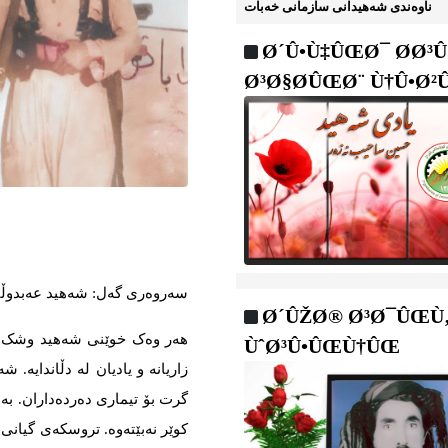
ناوه‌ندی شه‌هیدانی سازمانی خه‌بات
Ø´Û•Ù‡ÛŒØ¯ Ø­Ø³
Ø³Ø§Ø­ÛŒØ¨ Ù†Û•Ø²
سەروەری گەل: شەهید عەبدوڵا ن
Ø´ÛŽØ® Ø³Ø¯ÛŒÙ‚
هەر وەک خوێنی شەهید وشک نابێ
ÙˆØ³Û•ÛŒÙ†ÛŒ
زاریانە و یادیان لە دڵاندایە. 
گرت بۆ تیماری دەردەداران. ب
کوێر نەبێتەوە. تروسکەی گیان