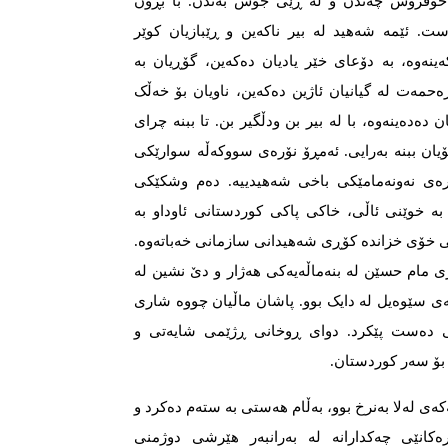
رەخۆفرۆش چەندن و لە ڕێی جۆش بەندن. با بڕۆن
ت. ئێمە شەهید لە بیر ناکەین و ڕێبازیان کوێر
کەینەوە، بە دۆعای خێر یادیان دەکەین، گۆڕیان بە
ەحمەت لە گیانیان ئاژین دەکەین، ناویان بۆ خەڵک
ن دەدەینەوە، با لە بیر بن ودڵگیر بن. تا ببنە چرای
یان ببنە بەرایی. ئەمڕۆ نۆرەی سووکەڵە سوارێکی
نۆرەی نەونەمامێکی باخی شەهیدییە. دەم وشکێکی
ە خوێنی ئاڵی، خاکی پاکی کوردستانی ئاوداو بە
ڵی خۆی خزاندە کۆڕی شەهیدانی سازمانی خەباتەوە.
ڕی مام حسێن لە بنەماڵەیەکی هەژار و دێ نشین لە
چەی سێوەیل لە دایک بوو. پاشان ماڵیان چووە شاری
یی دەست پێکرد. دوای ڕوخانی ڕژێمی شایەتی و
 بۆ سەر کوردستان.
کەی لەلا بەنرخ بوو، بەڵام هەستی بە ستەم دەکرد و
کانێی چەکدارانە لە بەرانبەر هێرشی دوژمنی