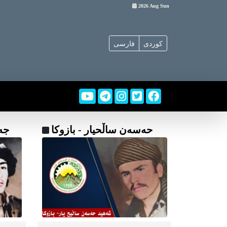
2026 Aug Sun
کوردی
فارسی
حه‌سه‌ن ساڵحیار - بازوکا
جە