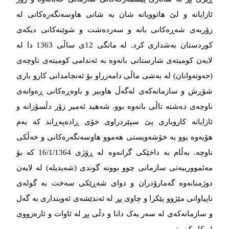
ئازایانە و لێ هاتوویانە شان بە شانی هاوسەنگەرەکانی لە
زۆربەی شەڕەکانی بانە و سەردەشت و شوێنەکانی دیکەی
کوردستان بەشداری کرد. لە مانگی 12ی ساڵی 1363 دا لە
لایەن کومیتەی شارستانی بانەوە بە ئەندامی کومیتەی ناوچەی
(حەوتەوانان) لە بەشی ماڵی دامەزراو بۆ ئەنجامدانی کارو باری
شۆڕش و سازمانەکەی لەگەڵ هاوبیر و باوەڕەکانی ڕەوانەی
ناوچەی دەشتە تاڵی بانەوە بوو. شەهید ئەمیر زۆر دڵسۆزانە و
ئازایانە کاروباری پێ سپێردراوی خۆی ڕادەپەڕاند کە بەم
هۆیەوە بوو بە خۆشەویستی هەموو هاوسەنگەرەکانی و خەڵکی
ناوچە. بەڵام بە داخێکی گرانەوە لە ڕۆژی 16/1/1364 کە بۆ
مەئموورییەتی سازمانی چوو بوونە گوندی (شەیدیلە) لە لایەن
دوژمنانەوە گەمارۆدران و دوای شەڕێکی سەخت بە گولەی
ناپیاوانی مێژوو پێکرا و چاوی پڕ لە ئەندێشەی ئەوینداری بە گەل
و سازمانەکەی لە سەر یەک دانا و دڵی پڕ لە ئاوات و ئارەزووی
لە کار کەوت.