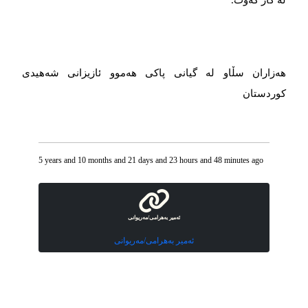
هەزاران سڵاو لە گیانی پاکی هەموو ئازیزانی شەهیدی
کوردستان
5 years and 10 months and 21 days and 23 hours and 48 minutes ago
ئەمیر بەهرامی/مەریوانی
ئەمیر بەهرامی/مەریوانی