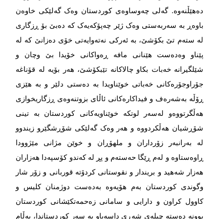
دەهێڵنەوە. گەلی چەوساوەی کوردستان وەک گەلێکی خاوەن
باوەڕ بە سەربەستی وەک ژێر چەپۆکەیەک کە دەبێ بۆ ڕزگاری
لە ستەم تێ بکۆشێ، بە ئەرکی نەتەوایەتی خۆی دەزانێ کە لە
پێناو وەدەست هێنانی مافە ڕەواکانی خۆیدا بێ وچان و
شێلگیرانە خەبات بکاو چالاکانە تێبکۆشێ، هەر بۆیە لە قۆناغە
جۆراوجۆرەکانی خەباتی خوێناویدا بە دەستی دلێر و بە هێزی
ڕۆڵە بەشەرەف و فیداکارەکانی ئاڵای بزوتنەوەی ڕزگاریخوازی
هەڵگرتووەو لەسەر لوتکە خوێناویەکانی کوردستان بە تینی
شۆڕشیان هەڵکردووە و هەر وەک گەلێکی شۆڕشگێرو زیندوو
لە بەرانبەر زۆرداران و ملهۆڕان و خوێن مژانی مێژوودا
ڕاوەستاوە و لەم ڕێگا حەستەم و پڕ لە کەندو کۆسپەدا هەزاران
هەزار شەهید و بریندار و نقوستانی کردۆتە قوربانی و زۆر شار
وگوندی کوردستان بەم هۆیەوە بەدەست دوژمنان کلیس و
کاوول کراون و دارایی و سامانی زەحمەتکێشانی کوردستان
بوونە دەستە چیلەی شەڕی داسەپاو بە سەر کوردستاندا، بەڵام