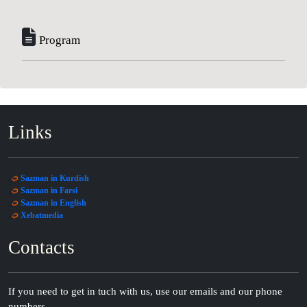
Program
Links
Sazman in Kurdish
Sazman in Farsi
Sazman in English
Xebatmedia
Contacts
If you need to get in tuch with us, use our emails and our phone
numbers.