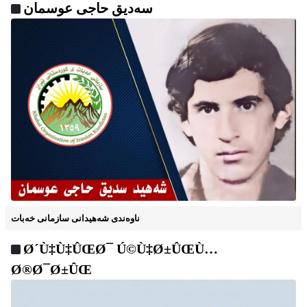
سه‌دیق حاجی عوسمان
ناوه‌ندی شه‌هیدانی سازمانی خه‌بات
Ø´Ù‡‌‌‌Ù‡ÛŒØ¯ Ú©Ù‡‌‌‌Ø±ÛŒÙ…
Ø®Ø¯Ø±ÛŒ