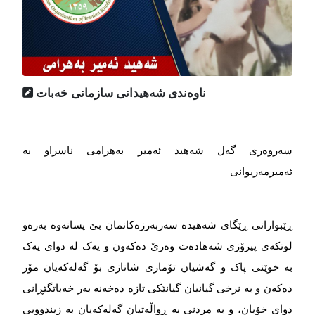
ناوه‌ندی شه‌هیدانی سازمانی خه‌بات
سەروەری گەل شەهید ئەمیر بەهرامی ناسراو بە
ئەمیرمەریوانی
ڕێبوارانی ڕێگای شەهیدە سەربەرزەکانمان بێ پسانەوە بەرەو
لوتکەی پیرۆزی شەهادەت وەرێ دەکەون و یەک لە دوای یەک
بە خوێنی پاک و گەشیان تۆماری شانازی بۆ گەلەکەیان مۆر
دەکەن و بە نرخی گیانیان گیانێکی تازە دەخەنە بەر خەباتگێڕانی
دوای خۆیان، و بە مردنی بە ڕواڵەتیان گەلەکەیان بە زیندوویی