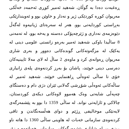
ڕەغبەت دەدا بە گوڵان. شەهید ئەمیر کوڕی ئەحمەد خەڵکی
مەریوان کوڕە کوردێکی ژیر و نەدار و خاوێن بوو و ئەویندارێکی
بەڕاستی کوردایەتی بوو. هەر لە سەرەتای ژیانیەوە لەگەڵ
دێوەزمەی نەداری و ژێرچەپۆکی دەستە و یەخە بوو، لە تەمەنی
8 ساڵیدا باوکی شەهید ئەمیر بەرەو زانستی علومی دینی لە
یەکێک لە مزگەوتەکانی گوندەکانی دەوور و بەری شاری
مەریوان ڕەوانەی کرد و ماوەی 2 ساڵ لە لای مەلا ئایینیەکان
دەرسی دینی خوێند، پاشان بۆ بەرز کردنەوەی پلەی زانیاری
خۆی تا ساڵی ئەوەڵی ڕاهنمایی خوێند. شەهید ئەمیر لە
ساڵەکانی ئەوەڵی شۆڕشی گەلانی ئێران دژی دام و دەستگای
چەپەڵی شایەتی وەک هەموو لاوەکانی دیکەی کوردستان،
چالاکی و ئازایەتی نواند. لە ساڵی 1359 دا بوو بە پێشمەرگەی
لایەنێکی موخالیفی ڕژێم و دوای هەڵسەنگاندن و تاقی
کردنەوەی سازمانی خەبات لە هاوینی ساڵی 1360 دا هاتە ناو
ڕیزی پڕ لە شانازی پێشمەرگەکانی سازمانی خەباتەوە و زۆر