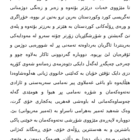
تا مێژووی خەبات درێژتر بۆتەوە و زەبر و زەنگی دوژمنانی
نەگریسی کورد وکوردستان بەرین ترو بەتین تر بووە، خۆڕاگری
و ورەی ڕۆڵەکانی کوردستان بە هێزتر و بەرزتر بۆتەوە و پلەی
تێ گەیشتن و شۆڕشگێڕیان زۆرتر چۆتە سەرو لە مەودایەکی
بەرینتردا ئاگریان بەرداوەتە تەمەنی پڕ لە شوورەیی دوژمن و
ئۆقرەیان لێ بڕیوە. دووبارە گەردوونی ئاکار بەلاوە چوو و
چەرخی چەپگەڕ لەگەڵ دایکی دێوەزمەی زەمانەو شەوی کۆرپە
دزی دایک تۆقێن خۆیان بە کەلێنی خانووی ژیانی هەڵوەشاوەدا
هێڵایەوە ناو باغی غەملاوی پیر نەمامی سەربەستی و ئازادی
نەتەوەکەمان و شۆڕە نەمامی پڕ هیوا و هومێدی گەلە
چەوساوەکەمانی لە باوەشی قەهریی یەکجاری خۆی گرت،
وەک شەهید ئەمیر بەهرامی ناسراو بە (ئەمیر مەریوانی) بێ.
دووبارە لاپەڕەی مێژووی شۆڕشی نەتەوەکەمان بە خوێنی پاکی
باشترین و بە هەستترین ڕۆڵەی خۆی، خۆی ڕەنگاند کەژانی
خوێنی ورەی زیاتر دەدا بە دڵان، هەروەک دیمەن و وێنەی