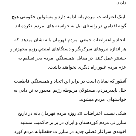
دادند.
اينک اعتراضات
مردم بانه ادامه دارد و مسئولين حکومتى هيچ
گونه اقدامي در راستاى نيل به خواسته هاى
مردم
نکرده اند
.
اتحاد و اعتراضات جمعي
مردم قهرمان بانه نشان ميدهد
که
هر اندازه نيروهاى سرکوبگر و دستگاهاى امنيتي رژيم مجهزتر و
خشنتر عمل کنند
در مقابل
همبستگي
مردم بجز تسليم به
عزم مردم غيور راه ديگرى نخواهند داشت
.
آنطور که نمايان است در برابر اين اتحاد و همبستگي قاطعيت
خلل ناپذيرمردم، مسئولان مربوطه رژيم
مجبور به تن دادن به
خواستهاى
مردم ميشوند
.
شکى نيست اعتراضات 20 روزه مردم قهرمان بانه در تاريخ
مبارزاتى مردم کوردستان و ايران در برابر حاکميت مستبد
آخوندى سرآغاز فصلى جديد در مبارزات حقطلبانه مردم کورد