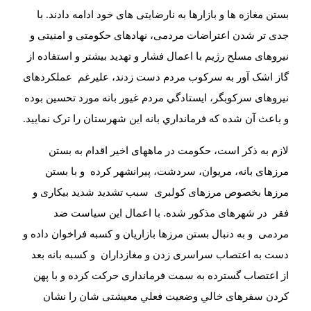
بستن مغازه ها و بازارها به نارضايتى هاى خود ادامه دادند. با
جدى تر شدن اعتراضات مردمى، نهادهاى حکومتى و امنيتى و
نيروهاى مسلح رژيم با اعمال فشار و تهديد بيشتر و استفاده از
گاز اشک آور به سرکوب مردم دست زدند، عليرغم
عملکردهاى
نيروهاى سرکوبگر، ايستادگي مردم غيور بانه مورد تحسين بوده
و باعث آن شده که فرمانداري بانه اين شهرستان را ترک نماييد
.
لازم به ذکر است، حکومت در ماههاى اخير اقدام به بستن
مرزهاى بانه، مريوان، سردشت، پيرانشهر کرده
و با بستن
مرزها بخصوص مرزهاى کولبرى
سبب تشديد شديد بيکارى و
فقر
در شهرهاى مذکور شده. با اعمال اين سياست ضد
مردمى
و به دنبال بستن مرزها بازاريان و کسبه فراخوان داده و
دست به اعتصاب سراسرى زدن و مغازداران
و کسبه بانه بعد
از اعتصاب گسترده به سمت فرماندارى حرکت کرده و با پهن
کردن سفرهاى خالي وضعيت فعلي معيشتى شان را نشان