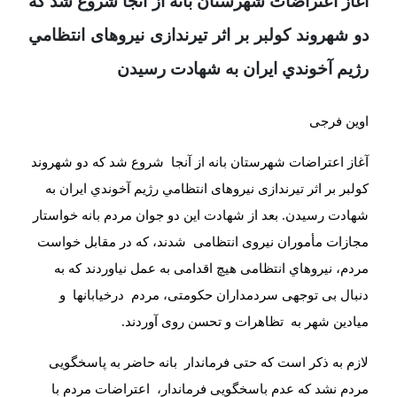
آغاز اعتراضات شهرستان بانه از آنجا شروع شد که
دو شهروند کولبر بر اثر تيرندازى نيروهاى انتظامي
رژيم آخوندي ايران به شهادت رسيدن
اوين فرجى
آغاز اعتراضات شهرستان بانه از آنجا
شروع شد که دو شهروند
کولبر بر اثر تيرندازى نيروهاى انتظامي رژيم آخوندي ايران به
شهادت رسيدن. بعد از شهادت اين دو جوان مردم بانه خواستار
مجازات مأموران نيروى انتظامى
شدند، که در مقابل خواست
مردم، نيروهاي انتظامى هيچ اقدامى به عمل نياوردند که به
دنبال بى توجهى سردمداران حکومتى، مردم
درخيابانها
و
ميادين شهر به
تظاهرات و تحسن روى آوردند
.
لازم به ذکر است که حتى فرماندار
بانه حاضر به پاسخگويى
مردم نشد که عدم باسخگويى فرماندار،
اعتراضات مردم با