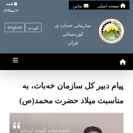
شنبه
صفحه اصلی
تماس
17 مه2726
سازمانی خه‌بات ی
کوردی
English
کوردستانی
ئێران
پیام دبیر کل سازمان خەبات، بە
مناسبت میلاد حضرت محمد(ص)