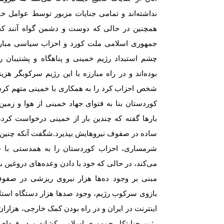
نداشتەاند و تمامی جنایات مزبور توسط عوامل خا
همچنین در حالی کە دوست و دشمن گواە آنند کە
جمهوری اسلامی ملت کورد و احزاب سیاسی مبارز
چشم استبداد رژیم خمینی و پناهگاە و پشتیبان را
بودەاند و در راە مبارزە با این رژیم سرکوبگر هزی
شخص احزاب کرد را بە همکاری با خمینی متهم کردە،
کوردستان بنا بە فتوای جهاد خمینی از هوا و زمین 
بارها گفتە کە چندین بار از خمینی درخواست کردە 
سادە در صفوف نیروهایش بپذیرد.شگفت آنکە چنین
شرمساری، احزاب کوردستان را بە همدستی با خ
می‌کند، در حالی کە خود با دادن وعدەهای دروغین 
مبنی بر وجود دەها هزار نیروی ریزشی در صفوف
بازوی سرکوب رژیم، وجود صدها هزار دستگاە استا
اینترنت در ایران و در راە بودن کمک خارجی، هزاران ت
رژیم جنایتکار جمهوری اسلامی کشاند و در فردای