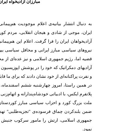
مبارزان آزادیخواه ایران
بە دنبال انتشار بیانیەی اعلام موجودیت هم‌پیم
ایران، موجی از شادی و هیجان انقلابی، مردم کو
آزادیخواهان ایران را فرا گرفت. اعلام این هم‌پیم
نیروهای سیاسی مبارز ایرانی و محافل سیاسی بین
قضیە اما، رژیم جمهوری اسلامی و نیز عدەای از 
آزادیهای دمکراتیک کە خود را در پوشش اپوزیسیون 
و نفرت پراکنانەای از خود نشان دادند کە برای ما قابل
در همین راستا، امروز چهارشنبە ششم اسفندماە، ر
پلاتفرم ایکس، با ادبیاتی خودشاەپندارانە و اتهام‌ز
ملت بزرگ کورد و احزاب سیاسی مبارز کوردستان 
ضمن بلندکردن چماق فرسودەی "تجزیەطلبی" تهدی
جمهوری اسلامی، ارتش را مامور سرکوب جنبش ح
نمود.