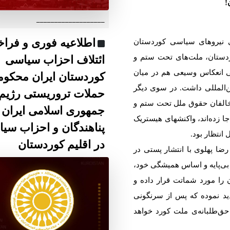
!
___________________
اطلاعیه فوری و فراخ
انی نیروهای سیاسی کوردستان
ردستان، ملت‌های تحت ستم و
ائتلاف احزاب سیاسی
انی انعکاس وسیعی هم در میان
کوردستان ایران محکو
‌المللی داشت. در سوی دیگر
حملات تروریستی رژیم
مخالفان حقوق ملل تحت ستم و
جمهوری اسلامی ایران 
جا زدەاند، واکنشهای هیستریک
پناهندگان و احزاب سی
 انتظار بود.
در اقلیم کوردستان
ضا پهلوی با انتشار پستی در
نی بی‌پایە و اساس همیشگی خود،
را مورد شماتت قرار دادە و
د نمودە کە پس از سرنگونی
ق‌طلبانەی ملت کورد خواهد