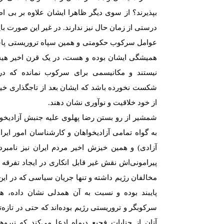
بپذیرند؟ از سوی دیگر ظاهرا ایشان علاوە بر بی اط
درستی از زمان حال نیز ندارند. در غیر این صورت با
عوامل سرکوب حکومتی و همین سپاە تروریستی پاسد
همیشگی ایشان بودە و هست، در یک قرن اخیر هیچگ
نیستند و مکانیسمی برای سرکوب نماندە کە در
شکست نخوردە باشد کە ایشان بعد از تاجگذاری خیال
از خود خلاقیت و نوآوری نشان دهند.
شمشیر از رو بستن رضا پهلوی علیە جنبش آزادیخو
بە گواە تمامی آزادیخواهان و کارشناسان امور ایرا
آزادی) و همین خیزش اخیر مردم ایران نیز نامب
پیرامونی‌اش نقش غیر قابل انکاری در ایجاد تفرقە
مخالفان رژیم داشتە و تنها جریان سیاسی کە در این
پایبند بودە و نسبت بە آن همدلی نشان دادە، ه
سرکوبگر و تروریستی رژیم بودەاند کە حتی در تازەت
آنان از جنایات فجیع دیماە ادعا می‌کند کە نیر