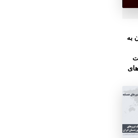
 به
ت
های