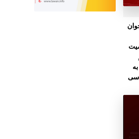
وان
میت
به
اسی