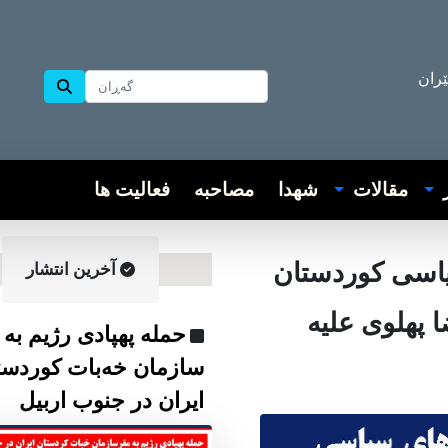
ێران
ر
مقالات
شهدا
مصاحبه
فعالیت ها
سیاسی کوردستان
آخرین انتشار
ا پهلوی علیە
حمله پهپادی رژیم به 
سازمان خەبات کوردست
ایران در جنوب اربیل