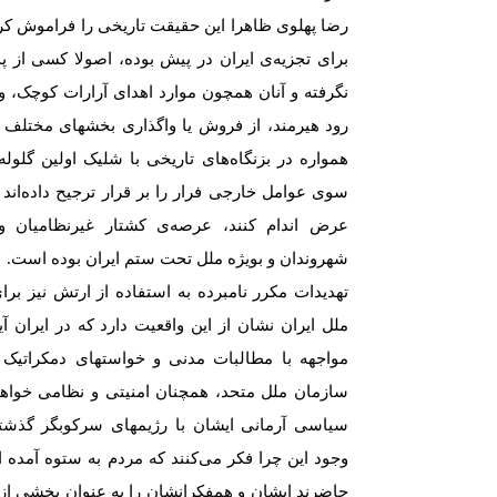
رضا پهلوی ظاهرا این حقیقت تاریخی را فراموش کر
برای تجزیەی ایران در پیش بودە، اصولا کسی از پد
نگرفتە و آنان همچون موارد اهدای آرارات کوچک،
رود هیرمند، از فروش یا واگذاری بخشهای مختلف خا
هموارە در بزنگاەهای تاریخی با شلیک اولین گلولە
سوی عوامل خارجی فرار را بر قرار ترجیح دادەاند و 
عرض اندام کنند، عرصەی کشتار غیرنظامیان و 
شهروندان و بویژە ملل تحت ستم ایران بودە است.
تهدیدات مکرر نامبردە به استفاده از ارتش نیز بر
ملل ایران نشان از این واقعیت دارد کە در ایران 
مواجهه با مطالبات مدنی و خواستهای دمکراتیک
سازمان ملل متحد، همچنان امنیتی و نظامی خواهد
سیاسی آرمانی ایشان با رژیمهای سرکوبگر گذشته 
وجود این چرا فکر می‌کنند کە مردم بە ستوە آمدە 
حاضرند ایشان و همفکرانشان را به عنوان بخشی از یک