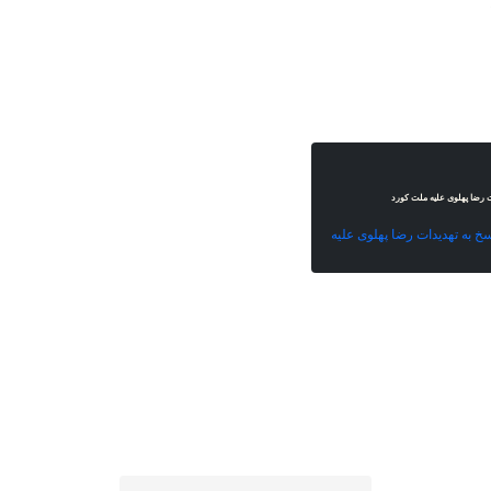
ات رضا پهلوی علیە ملت کورد
خ بە تهدیدات رضا پهلوی علیە