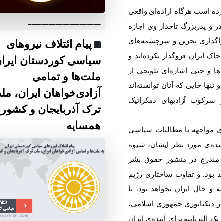
دە است هرگاە ارادەای واقعی
_____________________
ر و پدربزرگ تاجدار وی اجازە
 واگذاری بحرین و سرچشمەهای
پیام ائتلاف نیروهای
ک ایران فروگذار نکردەاند و
سیاسی کوردستان ایران
ها و حتی اشارەای تلویحی از
ملت‌ها و تمامی
تنها جایی کە آنان توانستەاند
آزادی‌خواهان ایران، مل
سرکوب آزادیهای دمکراتیک
ترک آذربایجان و کشور
همسایه
ای مواجهه با مطالبات سیاسی
آیندەی مورد نظر ایشان، شیوه
 مندرج در منشور حقوق بشر
 بود. و تفاوت ساختاری رژیم
و حال ایران نخواهد بود. با
از دیکتاتوری جمهوری اسلامی،
 آلترناتیو برای آیندەی ایران