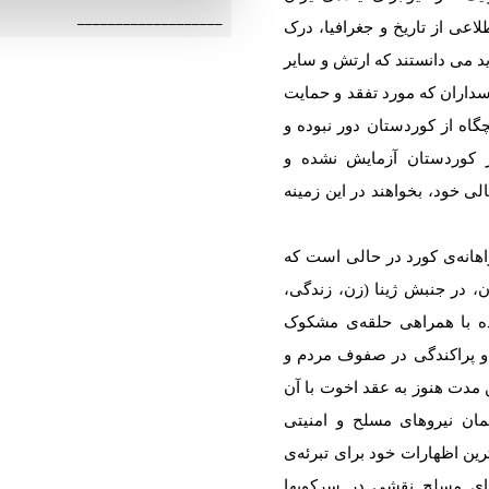
___________________
لاعی از تاریخ و جغرافیا، درک
ید می دانستند کە ارتش و سایر
اران کە مورد تفقد و حمایت
اە از کوردستان دور نبودە و
 کوردستان آزمایش نشدە و
ی خود، بخواهند در این زمینە
اهانەی کورد در حالی است کە
ن، در جنبش ژینا (زن، زندگی،
ردە با همراهی حلقەی مشکوک
 و پراکندگی در صفوف مردم و
 مدت هنوز بە عقد اخوت با آن
مان نیروهای مسلح و امنیتی
رین اظهارات خود برای تبرئەی
وهای مسلح نقشی در سرکوبها