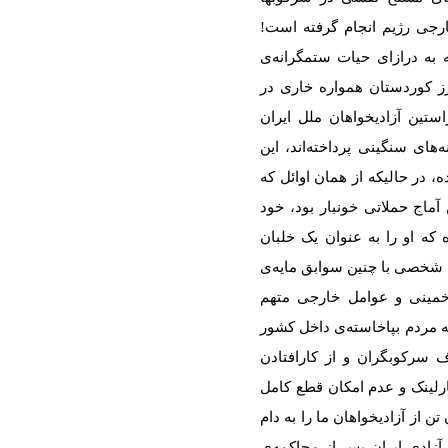
رجی رژیم انجام گرفتە است!
 بە درازای حیات ستمگرانەی
 کوردستان هموارە خاری در
ستین آزادیخواهان ملل ایران
نەهای سنگینی پرداختەاند، این
 در حالیکە از همان اوائل کە
آماج حملاتی خونبار بود، خود
کە او را بە عنوان یک خلبان
 شخصی با چنین سوابق مایەی
مینی و عوامل خارجی متهم
بە مردم بپاخاستەی داخل کشور
 سرکوبگران و از کارافتادن
رلینک و عدم امکان قطع کامل
ن از آزادیخواهان ما را بە دام
 آزادی ایران پس از محاکمەی