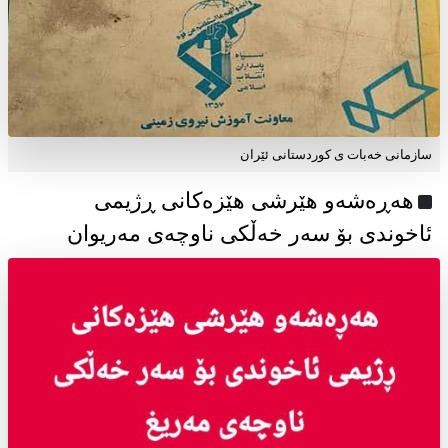
سازمانی خەبات ی كوردستانی ئێران
هەڕەشەو هێرشی هێزەکانی ڕژیمی
ئاخوندی بۆ سەر خەڵکی ناوچەی مەریوان