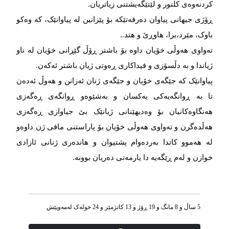
کردنەوەی کلتور و لێتێگەیشتنی زیاتریان.
ڕۆژی جیهانی پیاوان دەرفەتێکە بۆ پێزانین لە پیاوانێک، کە وەکو
باوک، مێرد،برا، هاوڕێ و هتد..
تەواوی هەوڵی خۆیان داوە بۆ باشتر ڕۆڵ گێڕانی خۆیان لە ناو
ژیاندا و بە دڵسۆزی و فیداکاری ڕەوتی ژیان باشتر ئەکەن.
پیاوانێک کە جێگەی خۆیان و جێگەی ژنان ئەزانن و هەوڵ ئەدەن
تا بە ڕوانگەیەکی یەکسان و بەشێوەو ڕوانگەی ڕەگەزی
هەنگاوەکانیان بۆ وەدیهێنانی ژیانێک بێ جیاوازی ڕەگەزی
هەڵدەگرن و تەواوی هەوڵی خۆیان بۆ پاراستنی مافی ژن داوەو
لە هەموو کاتدا بەردەوام پشتیوان و هاندەری ژنانی ئازادی
خوازن و لەم ڕێگەیە دا یارمەتی دەریان بوونە.
5 ساڵ و 8 مانگ و 19 ڕۆژ و 13 کاتژمێر و 24 خوله‌ک له‌مه‌وپێش‌