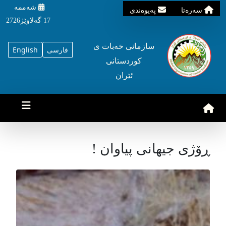
شه‌ممه‌
سه‌ره‌تا
په‌یوه‌ندی
17 گه‌لاوێژ2726
سازمانی خه‌بات ی
فارسی
English
کوردستانی
ئێران
ڕۆژی جیهانی پیاوان !