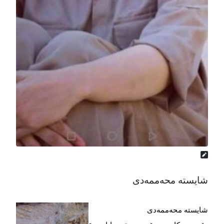
شایستە محەممەدی
شایستە محەممەدی