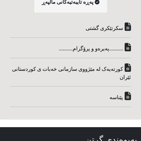
په‌ڕه‌ تایبه‌تیه‌کانی ماڵپه‌ڕ
سکرتێکری گشتی
...........په‌یره‌و و پرۆگرام...........
کورته‌یه‌ک له مێژووی سازمانی خه‌بات ی کوردستانی
ئێران
پێناسه‌
په‌یوه‌ندی گرتن