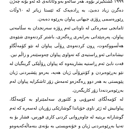
۱۹۹۹ گشتگیرتر بۆوە. هەر ساڵەو بەو وڵاتانەی کە ئەو بۆنە چەژن
دەگرن زیاد دەبێ، بە ڕادەیەک کە ئێستا زیاتر لە ٦۰وڵات
ڕێوڕەسمی ڕۆژی جیهانی پیاوان بەڕێوە دەبەن.
ئامانجی سەرەکی لە ناونانی ئەم ڕۆژە سەرنجدان بە سڵامەتی
پیاوان، پەرەپێدانی بەرابەری ڕەگەزی، باشتر کردنەوەی شێوەی
هەڵسووکەوت، ڕون کردنەوەی ڕۆڵی پیاوان لە نێو کۆمەڵگاو
نیشاندانی ئەو ڕاستیەی کە تەواوی پیاوان چەوسێنەر و زاڵم نین.
قەت نابێ ئەم ڕاستیە بشارینەوە کە پیاوان ڕۆڵێکی گرینگیان لە
نێو بەڕێوەبردن و کۆنتڕۆڵی ژیان هەیە، بەرەو پێشبردنی ژیان
پێویستی بە هەر دوو ڕەگەزەو ئەمەش زۆر ئاشکرایە پیاوان لەم
بەڕێوەبردنەدا زۆر کاریگەرن.
لە کۆمەڵگای ئەمڕۆیی و کلتوری سەلمێنراو بە کۆمەڵگا،
پیاوانیش لە ژێر ناوی خۆیاندا گوشارێکی زۆریان لەسەرە کە ئەم
گوشارانە بریتیە لە چاوەڕوانی کردنی کاری قورس، فشار بۆ بە
تەنیا بەڕێوەبردنی ژیان و خۆنەویستی بە بۆنەی بنەماڵەکەیەوەو