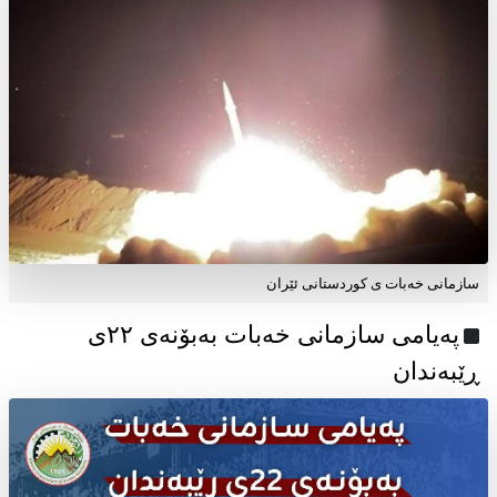
سازمانی خەبات ی کوردستانی ئێران
پەیامی سازمانی خەبات بەبۆنەی ۲۲ی
ڕێبەندان