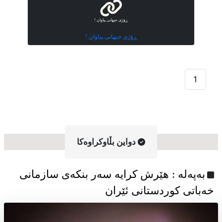
ڕۆژی جیهانی پیاوان !
ڕۆژی جیهانی پیاوان !
1
دواین بڵاوکراوه‌کا
به‌په‌له‌ : هێرش کرایە سەر بنکەی سازمانی
خەباتی کوردستانی ئێران