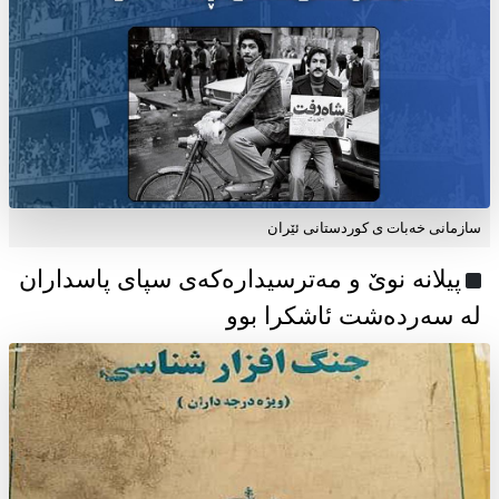
سازمانی خەبات ی كوردستانی ئێران
پیلانە نوێ و مەترسیدارەکەی سپای پاسداران
لە سەردەشت ئاشکرا بوو