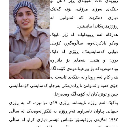
زۆربەی کات بەبۆنەی ڕێز دانان بۆ
جێگەی بەرزی مرۆڤ، بۆنە گەلێک
دیاری دەکرێت کە ئەتوانین لە
ڕۆژژمێرەکاندا بیانبینین.
هەرکام لەم ڕووداوانە لە ژێر ناوێک
وەکو یادکردنەوە، ساڵوەگەڕ، کۆچی
دوایی کەسایەتیەک، ڕۆژی لە دایک
بوون و هتد... بنەمای بۆ دانراوە
ویادەوەریەکە بۆ بیرهێنانەوەی کۆمەڵگا.
هەر کام لەم ڕوداوانە جێگەی تایبەت بە
خۆی هەیە و ئەتوانێ تا ڕادەیەکی بەرچاو کەسایەتی کۆمەڵایەتی
چین و توێژەکان لە کۆمەڵگە وەدەرخا.
یەکێک لەم ڕۆژە تایبەتانە، ڕۆژی ۱۹ی نوامبره، کە بە ڕۆژی
جیهانی پیاوان ناسراوە. ئەم ڕۆژە بە لێگێڕانەوەیەک لە ساڵی
۱۹۹۲ لەلایەن پرۆفیسۆر تۆماس ئێستر دیاری کراو لە ساڵی