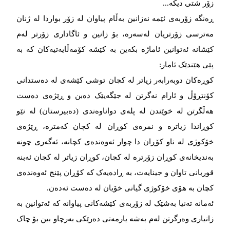
زۆر شتی دیکە...
ڕەنگە زۆربەی ئێمە نەزانین بەڵام پیاوان لە زۆر بواردا لە ژنان
مەترسی زۆرتریان لەسەرە، بۆ زانین و ئاگاداری زۆرتر لەم
کێشانە ئەتوانین ئاماژە بکەین بە کێشە کۆمەڵایەتیەکان کە بە
پێی هێندێک ئامار:
کوڕەکان دوبەرابەر زیاتر لە کچان توشی کێشەی لە دەستدانی
کۆنتڕۆڵ و ئارام نەگرتن لە جێگەیێک دەبن و ڕێژەی دەست
هەڵگرتن لە خوێندن لە پلەی دواناوەندی (دەبیرستان) لە نێو
کوڕاندا زیاترە و نمرەی کوڕان لە کچان کەمترە، ڕێژەی
خۆکوژی لە ناو کۆڕان دا چوار ئەوەندەی کچانە، ئەگەری چونە
بەندیخانەی کوڕان زۆرترە لە کچان، کوڕان زیاتر لە کچان ئەبنە
قوربانی تاوان و جینایەت، بە ڕادەیەک کە کۆڕان پێنج ئەوەندەی
کچان بە هۆی خۆکوژی گیانی خۆیان لە دەست ئەدەن.
ئەمانە تەنیا بەشێک لە زۆربەی کێشەکانی پیاوانە کە ئەتوانین بە
زانیاری وەرگرتن لەم بەشە یارمەتی دەرێکی بەرچاو بین بۆ چاک