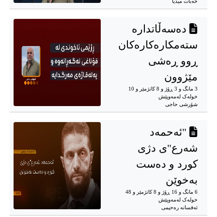
خەبات میدیا
دەسەڵاتدارە
ستەمکارەکارەکان
ڕوو ڕەشی
مێژوون
3 مانگ و 3 ڕۆژ و 8 کاتژمێر و 10
خوله‌ک له‌مه‌وپێش‌
شۆرشی حاجی
"ئەحمەد
شەرع"ی دژی
کورد و دەست
بەخوێن
6 مانگ و 16 ڕۆژ و 8 کاتژمێر و 48
خوله‌ک له‌مه‌وپێش‌
ئەفسانە رەحیمی