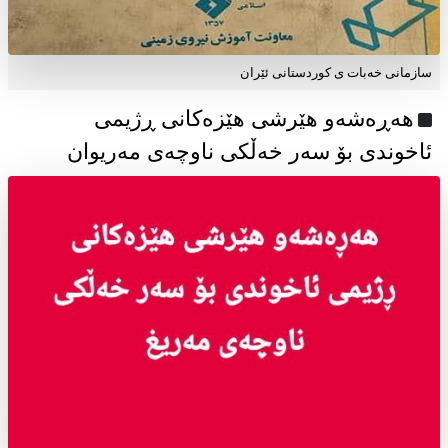
سازمانی خەبات ی كوردستانی ئێران
هەڕەشەو هێرشی هێزەکانی ڕژیمی
ئاخوندی بۆ سەر خەڵکی ناوچەی مەریوان