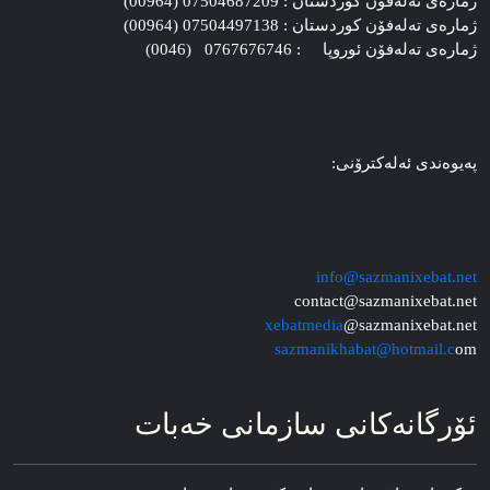
ژماره‌ی ته‌له‌فۆن کوردستان : 07504687209 (00964)
ژماره‌ی ته‌له‌فۆن کوردستان : 07504497138 (00964)
ژماره‌ی ته‌له‌فۆن ئوروپا : 0767676746 (0046)
په‌یوه‌ندی ئه‌له‌کترۆنی:
info@sazmanixebat.net
contact@sazmanixebat.net
xebatmedia
@sazmanixebat.net
sazmanikhabat@hotmail.c
om
ئۆرگانه‌کانی سازمانی خه‌بات