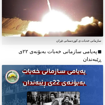
سازمانی خەبات ی کوردستانی ئێران
پەیامی سازمانی خەبات بەبۆنەی ۲۲ی
ڕێبەندان