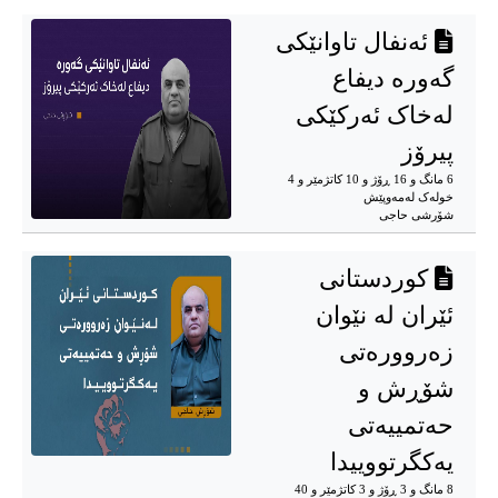
ئەنفال تاوانێکی
گەورە دیفاع
لەخاک ئەرکێکی
پیرۆز
6 مانگ و 16 ڕۆژ و 10 کاتژمێر و 4
خوله‌ک له‌مه‌وپێش‌
شۆرشی حاجی
کوردستانی
ئێران لە نێوان
زەروورەتی
شۆڕش و
حەتمییەتی
یەکگرتووییدا
8 مانگ و 3 ڕۆژ و 3 کاتژمێر و 40