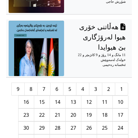
شۆڕش حاجی
هەڵاتنی خۆری
هیوا لەرۆژگاری
بێ هیوایدا
11 مانگ و 14 ڕۆژ و 9 کاتژمێر و 22
خوله‌ک له‌مه‌وپێش‌
ئەفسانە رەحیمی
9
8
7
6
5
4
3
2
1
16
15
14
13
12
11
10
23
22
21
20
19
18
17
30
29
28
27
26
25
24