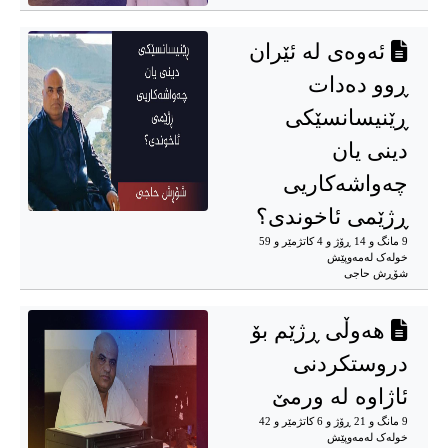
ئەوەی لە ئێران
ڕوو دەدات
ڕێنیسانسێکی
دینی یان
چەواشەکاریی
ڕژێمی ئاخوندی؟
9 مانگ و 14 ڕۆژ و 4 کاتژمێر و 59
خوله‌ک له‌مه‌وپێش‌
شۆڕش حاجی
هەوڵی ڕژێم بۆ
دروستکردنی
ئاژاوە لە ورمێ
9 مانگ و 21 ڕۆژ و 6 کاتژمێر و 42
خوله‌ک له‌مه‌وپێش‌