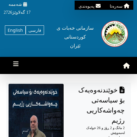
شه‌ممه‌
سه‌ره‌تا
په‌یوه‌ندی
17 گه‌لاوێژ2726
سازمانی خه‌بات ی
فارسی
English
کوردستانی
ئێران
خوێندنەوەیەک
بۆ سیاسەتی
چەواشەکاریی
رژیم
2 مانگ و 2 ڕۆژ و 26 خوله‌ک
له‌مه‌وپێش‌