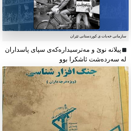
سازمانی خەبات ی كوردستانی ئێران
پیلانە نوێ و مەترسیدارەکەی سپای پاسداران
لە سەردەشت ئاشکرا بوو