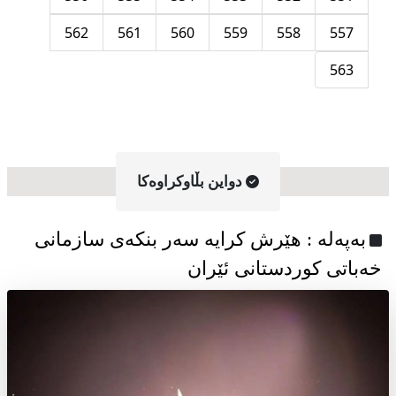
562
561
560
559
558
557
563
دواین بڵاوکراوه‌کا
به‌په‌له‌ : هێرش کرایە سەر بنکەی سازمانی
خەباتی کوردستانی ئێران