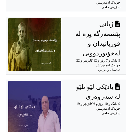
خوله‌ک له‌مه‌وپێش‌
شۆڕش حاجی
ژیانی
پێشمەرگە پڕە لە
قوربانیدان و
لەخۆبوردوویی
9 مانگ و 7 ڕۆژ و 12 کاتژمێر و 22
خوله‌ک له‌مه‌وپێش‌
ئەفسانە رەحیمی
یادێکی لێوانلێو
لە سەروەری
9 مانگ و 10 ڕۆژ و 6 کاتژمێر و 19
خوله‌ک له‌مه‌وپێش‌
شۆڕش حاجی