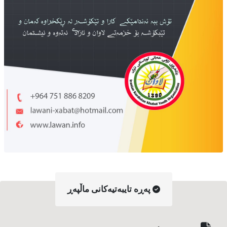
په‌ڕه‌ تایبه‌تیه‌کانی ماڵپه‌ڕ