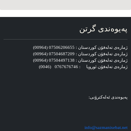
په‌یوه‌ندی گرتن
ژماره‌ی ته‌له‌فۆن کوردستان : 07506206655 (00964)
ژماره‌ی ته‌له‌فۆن کوردستان : 07504687209 (00964)
ژماره‌ی ته‌له‌فۆن کوردستان : 07504497138 (00964)
ژماره‌ی ته‌له‌فۆن ئوروپا : 0767676746 (0046)
په‌یوه‌ندی ئه‌له‌کترۆنی:
info@sazmanixebat.net