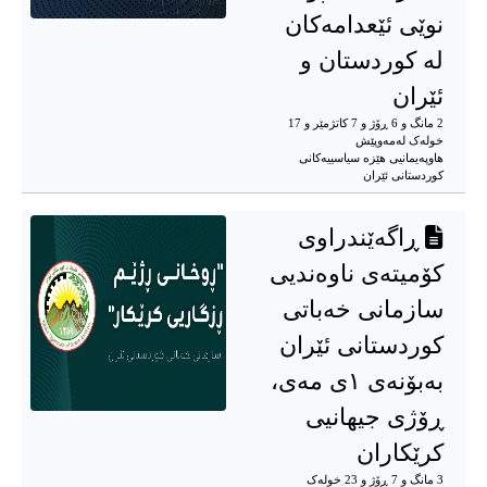
نوێی ئێعدامەکان
لە کوردستان و
ئێران
2 مانگ و 6 ڕۆژ و 7 کاتژمێر و 17
خوله‌ک له‌مه‌وپێش‌
هاوپەیمانیی هێزە سیاسییەکانی
کوردستانی ئێران
ڕاگەێندراوی
کۆمیتەی ناوەندیی
سازمانی خەباتی
کوردستانی ئێران
بەبۆنەی ١ی مەی،
ڕۆژی جیهانیی
کرێکاران
3 مانگ و 7 ڕۆژ و 23 خوله‌ک