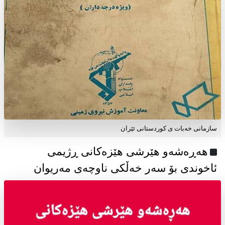
سازمانی خەبات ی كوردستانی ئێران
هەڕەشەو هێرشی هێزەکانی ڕژیمی
ئاخوندی بۆ سەر خەڵکی ناوچەی مەریوان