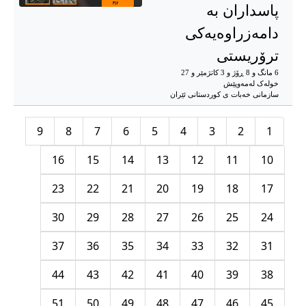
پاسداران بە
دامەزراوەیەکی
ترۆریستی
6 مانگ و 8 ڕۆژ و 3 کاتژمێر و 27
خوله‌ک له‌مه‌وپێش‌
سازمانی خەبات ی كوردستانی ئێران
9
8
7
6
5
4
3
2
1
16
15
14
13
12
11
10
23
22
21
20
19
18
17
30
29
28
27
26
25
24
37
36
35
34
33
32
31
44
43
42
41
40
39
38
51
50
49
48
47
46
45