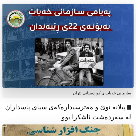
سازمانی خەبات ی كوردستانی ئێران
پیلانە نوێ و مەترسیدارەکەی سپای پاسداران
لە سەردەشت ئاشکرا بوو