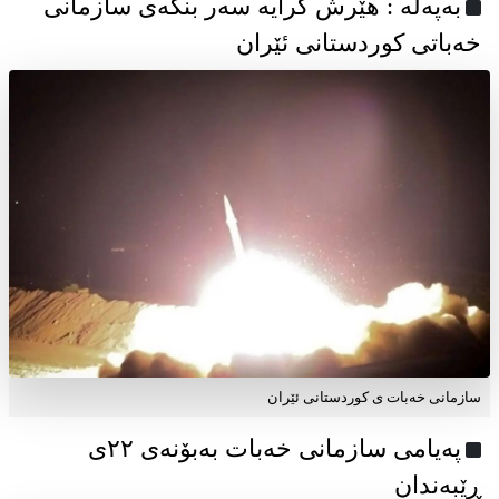
به‌په‌له‌ : هێرش کرایە سەر بنکەی سازمانی
خەباتی کوردستانی ئێران
سازمانی خەبات ی کوردستانی ئێران
پەیامی سازمانی خەبات بەبۆنەی ۲۲ی
ڕێبەندان