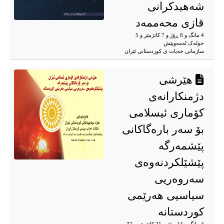
شەهیدكرانی
قازی محەممەد
4 مانگ و 8 ڕۆژ و 7 کاتژمێر و 5
خوله‌ک له‌مه‌وپێش‌
سازمانی خەبات ی كوردستانی ئێران
هێرشی
دژمنکارانەی
کۆماری ئیسلامی
بۆ سه‌ر باره‌گاکانی
پێشمه‌رگه‌
پێشێلکردنەوەی
سەروەریی
سیاسیی هەرێمی
کوردستانە