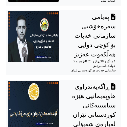
خەبات میدیا
پەیامی
سەرەخۆشیی
سازمانی خەبات
بۆ کۆچی دوایی
هەڵکەوت عەزیز
1 مانگ و 30 ڕۆژ و 23 کاتژمێر و 5
خوله‌ک له‌مه‌وپێش‌
سازمانی خەبات ی كوردستانی ئێران
ڕاگەیەندراوی
هاوپەیمانیی هێزە
سیاسییەکانی
کوردستانی ئێران
لەبارەی شەپۆلی