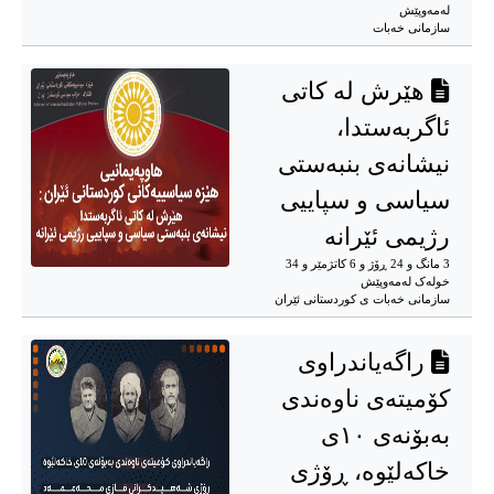
له‌مه‌وپێش‌
سازمانی خەبات
هێرش لە کاتی
ئاگربەستدا،
نیشانەی بنبەستی
سیاسی و سپاییی
رژیمی ئێرانە
3 مانگ و 24 ڕۆژ و 6 کاتژمێر و 34
خوله‌ک له‌مه‌وپێش‌
سازمانی خەبات ی کوردستانی ئێران
راگەیاندراوی
کۆمیتەی ناوەندی
بەبۆنەی ١٠ی
خاکەلێوە، ڕۆژی