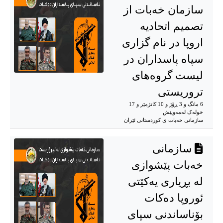
سازمان خەبات از
تصمیم اتحادیه
اروپا در نام گزاری
سپاه پاسداران در
لیست گروەهای
تروریستی
6 مانگ و 3 ڕۆژ و 10 کاتژمێر و 17
خوله‌ک له‌مه‌وپێش‌
سازمانی خەبات ی كوردستانی ئێران
سازمانی
خەبات پێشوازی
لە بڕیاری یەکێتی
ئوروپا دەکات
بۆناساندنی سپای