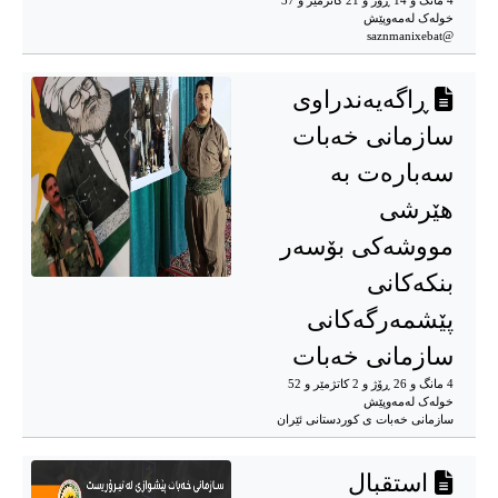
4 مانگ و 14 ڕۆژ و 21 کاتژمێر و 37
خوله‌ک له‌مه‌وپێش‌
@saznmanixebat
ڕاگەیەندراوی
سازمانی خه‌بات
سه‌باره‌ت بە
هێرشی
مووشه‌کی بۆسه‌ر
بنکه‌کانی
پێشمه‌‌رگه‌کانی
سازمانی خەبات
4 مانگ و 26 ڕۆژ و 2 کاتژمێر و 52
خوله‌ک له‌مه‌وپێش‌
سازمانی خەبات ی کوردستانی ئێران
استقبال