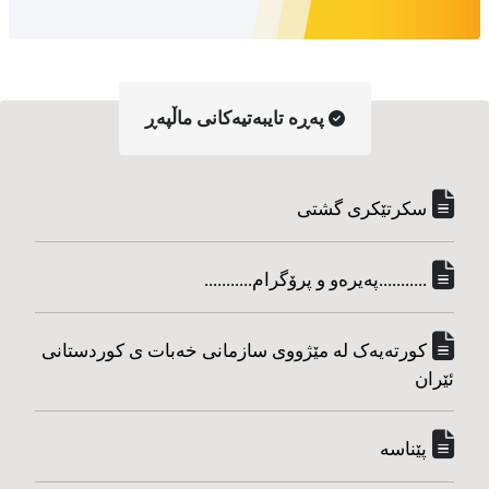
په‌ڕه‌ تایبه‌تیه‌کانی ماڵپه‌ڕ
سکرتێکری گشتی
...........په‌یره‌و و پرۆگرام...........
کورته‌یه‌ک له مێژووی سازمانی خه‌بات ی کوردستانی
ئێران
پێناسه‌