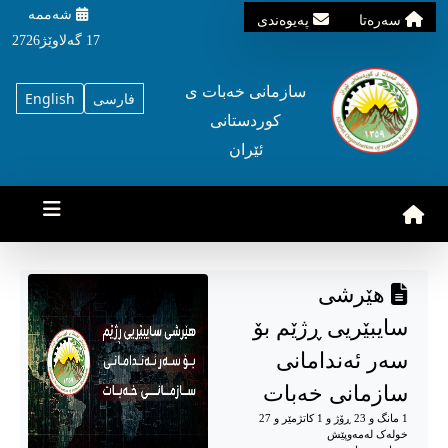
شه‌ممه‌
سه‌ره‌تا
په‌یوه‌ندی
17 گه‌لاوێژ2726
سازمانی خه‌بات ی
فارسی
English
کوردستانی
ئێران
هێرشی
سایبێریی ڕژێم بۆ
سەر ئەندامانی
سازمانی خەبات
1 مانگ و 23 ڕۆژ و 1 کاتژمێر و 27
خوله‌ک له‌مه‌وپێش‌