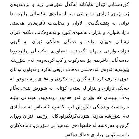
کوردستانی ئێران هاوکاتە لەگەڵ شۆڕشی ژینا و بزوتنەوەی
ژن, ژیان, ئازادی. شۆڕشی ژینا لە ماوەی یەکساڵی ڕابردوودا
توانی بە پێشەنگایەتی لاوان و بەتایبەت ئافرەتان, هەستی
ئازادیخوازی و بێزاری نەتەوەی کورد و نەتەوەکانی دیکەی ئێران
نیشانی جیهان بدات و دەنگی خەڵکی ئێران بە گوێی
ئازادیخوازانی جیهان بگەینێت. لەماوەی یەکساڵی ڕابردوودا
دەسەڵاتی ئاخوندی بۆ سەرکوت و کپ کردنەوەی ئەم شۆڕشە
بێوێنەیە, ئەوەی لەدەستی دەهات درێغی نەکرد و تەواوی توانای
خۆی سەرف کرد تا بە گرتن و بەندکردن و تەقەی ڕاستەوخۆ
لە
خەڵکی نارازی و بێزار لە ستەم, کۆتایی بە شۆڕش بێنێ. بەڵام
وەک بینیمان کە وێڕای ئەو هەموو دڕندەییە, نەیتوانی ببێتە
بەربەست و دەنگی شۆڕش کپ بکاتەوە. ئێستاش لە ساڵیادی
ئەم شۆڕشە مەزنە, هێزەبەكرێگیراوەكانی ڕژیمی ئێران ویڕای
گرتن و هەڕەشە لە خانەوادەی شەهیدانی شۆڕش، ئامادەکاری
بۆ سەرکوتی
زیاتری خەڵك دەكەن
.