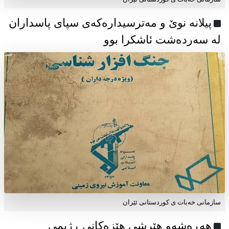
پیلانە نوێ و مەترسیدارەکەی سپای پاسداران
لە سەردەشت ئاشکرا بوو
سازمانی خەبات ی كوردستانی ئێران
هەڕەشەو هێرشی هێزەکانی ڕژیمی