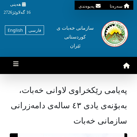
هه‌ینی
سه‌ره‌تا
په‌یوه‌ندی
16 گه‌لاوێژ2726
سازمانی خه‌بات ی
فارسی
English
کوردستانی
ئێران
پەیامی رێکخراوی لاوانی خەبات،
بەبۆنەی یادی ٤٣ سالەی دامەزرانی
سازمانی خەبات