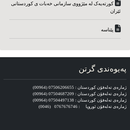
کورته‌یه‌ک له مێژووی سازمانی خه‌بات ی کوردستانی
ئێران
پێناسه‌
په‌یوه‌ندی گرتن
ژماره‌ی ته‌له‌فۆن کوردستان : 07506206655 (00964)
ژماره‌ی ته‌له‌فۆن کوردستان : 07504687209 (00964)
ژماره‌ی ته‌له‌فۆن کوردستان : 07504497138 (00964)
ژماره‌ی ته‌له‌فۆن ئوروپا : 0767676746 (0046)