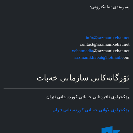
په‌یوه‌ندی ئه‌له‌کترۆنی:
info@sazmanixebat.net
contact@sazmanixebat.net
xebatmedia
@sazmanixebat.net
sazmanikhabat@hotmail.c
om
ئۆرگانه‌کانی سازمانی خه‌بات
ڕێکخراوی ئافره‌تانی خه‌باتی کوردستانی ئێران
ڕێکخراوی لاوانی خه‌باتی کوردستانی ئێران