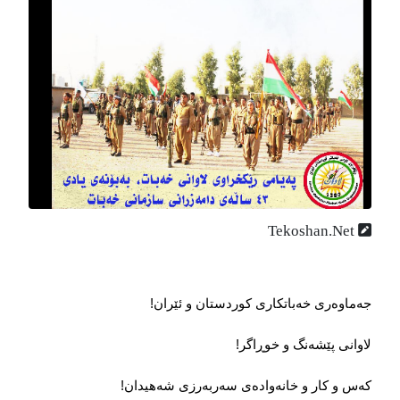
Tekoshan.Net
جەماوەری خەباتکاری کوردستان و ئێران
!
لاوانی پێشەنگ و خوڕاگر
!
کەس و کار و خانەوادەی سەربەرزی شەهیدان
!