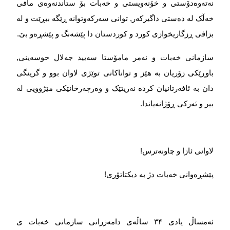
نەتەوەدۆستی و خۆنەویستی و خەبات بۆ ستاندنەوەی مافی
خەڵک لە دەستی داگیرکەر, توانی سەرکەوتوانە ڕێگە ببڕێت و لە
بزاڤی ڕزگاریخوازی کورد و کوردستان دا پێشەنگ و پێشڕەو بێ
.
سازمانی خەبات و نەمر مامۆستا سەیید جەلال حوسەینی,
باوڕێکی زۆریان بە هێز و تواناکانی توێژی لاوان بوو و گرینگی
دان بە ئافەرتانیان کردە نەریتێک و وەرچەرخانێکی مێژوویی لە
بیر و ئەركی ڕۆژانەیاندا
.
لاوانی ئازا و چاونەترس
!
پێشڕەوانی خەبات دژ بە دیکتاتۆری
!
ئەمساڵ یادی
۴
۳
ساڵەی دامەزرانی سازمانی خەبات ی