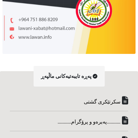
په‌ڕه‌ تایبه‌تیه‌کانی ماڵپه‌ڕ
سکرتێکری گشتی
...........په‌یره‌و و پرۆگرام...........