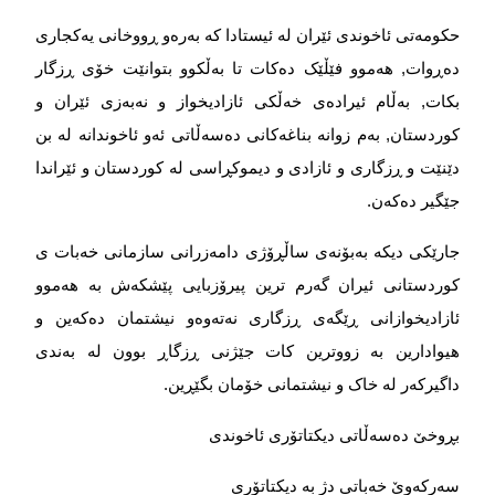
حکومەتی ئاخوندی ئێران لە ئیستادا کە بەرەو ڕووخانی یەکجاری
دەڕوات, هەموو فێڵێک دەکات تا بەڵکوو بتوانێت خۆی ڕزگار
بکات, بەڵام ئیرادەی خەڵکی ئازادیخواز و نەبەزی ئێران و
کوردستان, بەم زوانە بناغەکانی دەسەڵاتی ئەو ئاخوندانە لە بن
دێنێت و ڕزگاری و ئازادی و دیموكڕاسی لە كوردستان و ئێراندا
جێگیر دەكەن
.
جارێکی دیکە بەبۆنەی ساڵڕۆژی دامەزرانی سازمانی خەبات ی
کوردستانی ئیران گەرم ترین پیرۆزبایی پێشکەش بە هەموو
ئازادیخوازانی ڕێگەی ڕزگاری نەتەوەو نیشتمان دەکەین و
هیوادارین بە زووترین کات جێژنی ڕزگاڕ بوون لە بەندی
داگیرکەر لە خاک و نیشتمانی خۆمان بگێڕین
.
بڕوخێ دەسەڵاتی دیکتاتۆری ئاخوندی
سەرکەوێ خەباتی دژ بە دیکتاتۆری