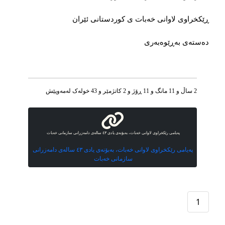
ڕێکخراوی لاوانی خەبات ی کوردستانی ئێران
دەستەی بەڕێوەبەری
2 ساڵ و 11 مانگ و 11 ڕۆژ و 2 کاتژمێر و 43 خوله‌ک له‌مه‌وپێش‌
پەیامی رێکخراوی لاوانی خەبات، بەبۆنەی یادی ٤٣ سالەی دامەزرانی سازمانی خەبات
پەیامی رێکخراوی لاوانی خەبات، بەبۆنەی یادی ٤٣ سالەی دامەزرانی
سازمانی خەبات
1