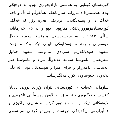
كوردستان کۆتایی بە هەستی ئازادیخوازی بێنن. لە دۆخێکی
وەها هەستیاردا دامەزرانی سازمانێکی هەڵقوڵاو لە دڵ و ناخی
خەڵک دا و پێشەنگایەتی توێژێکی هەرە زۆر لە خەڵکی
کوردستان،زەروورەتێکی مێژوویی بوو و لە
۵
ی خەرمانانی
ساڵی
۱۳
۵
۹
دا بە سەرپەرستی مامۆستا سەیید جەلال
حوسەینی و چەند مامۆستایەکی ئایینی دیکە وەک مامۆستا
سەیید عەبدولکەریم سەیادی, مامۆستا سەیید خەلیل
شەریفیان, مامۆستا سەیید عەبدوڵڵا ئارام و مامۆستا خدر
عەبباسی, دامەزراو و چرای هیوا و هومێدێکی نوێی لە دڵی
نەتەوەی چەوساوەی کورد هەڵگیرساند
.
سازمانی خەبات ی کوردستانی ئێران وێڕای بوونی دەیان
کۆسپ و تەگەرەی جۆراوجۆر لە لایەن دەسەڵاتی ئاخوندی و
لایەنەکانی دیکە, وە بە خۆ دوور گرتن لە شەڕی براکوژی و
هەڵبژاردنی ڕێگەیەکی دروست و پەیڕەو کردنی سیاسەتی