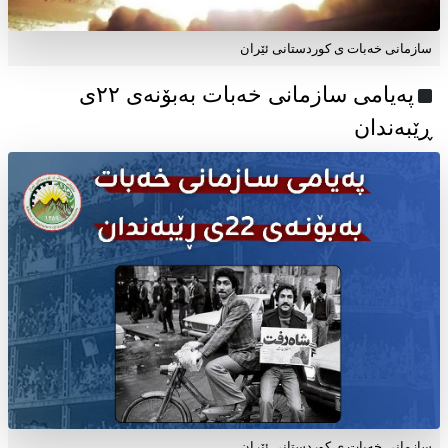
سازمانی خەبات ی کوردستانی ئێران
پەیامی سازمانی خەبات بەبۆنەی ۲۲ی
ڕێبەندان
سازمانی خەبات ی كوردستانی ئێران