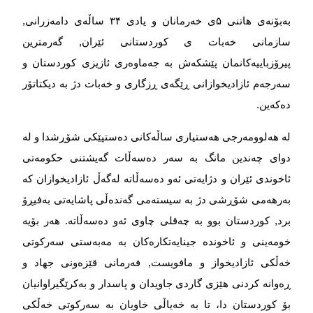
بەبۆنەی هاتنی
۵
ی خەرمانان و یادی
۴
۳
ساڵەی دامەزرانی,
سازمانی خەبات ی کوردستانی ئێران, گەرمترین
پیرۆزباییەکانمان پێشکەش بە جەماوەری ئازیزی كوردستان و
سەرجەم ئازادیخوازانی ڕێگەی ڕزگاری و خەبات دژ بە دیکتاتۆر
دەکەین
.
لە هەلوومەرجی هەستیاری ساڵەکانی دەستپێکی شۆڕشدا و لە
دوای چەندین مانگ بە سەر دەسەڵات گەیشتنی حکومەتی
ئاخوندی ئێران و دژایەتی ئەو دەسەڵاتە لەگەڵ ئازادیخوازان کە
بەرهەمی شۆڕشی دژ بە سیستەمی گەندەڵی پاشایەتی بەفیڕۆ
برد, كوردستان بوو بە چەقلی چاوی ئەو دەسەڵاتە. هەر بۆیە
خومەینی و ئاخوندە جینایەتکارەکان بە مەبەستی سەرکوتی
خەڵکی ئازادیخواز و مافویست, فەرمانی قێزەونی جهاد و
ڕەوانە کردنی هێزی گاردی جاویدان و پاسدار و بەکرێگیراوانیان
بۆ کوردستان دا، تا بە خەیاڵی خاویان بە سەرکوتی خەڵکی