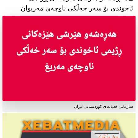
ئاخوندی بۆ سەر خەڵکی ناوچەی مەریوان
سازمانی خەبات ی کوردستانی ئێران