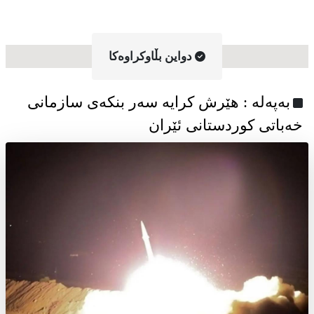
دواین بڵاوکراوه‌کا
به‌په‌له‌ : هێرش کرایە سەر بنکەی سازمانی
خەباتی کوردستانی ئێران