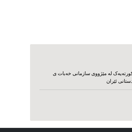
ورته‌یه‌ک له مێژووی سازمانی خه‌بات ی
ستانی ئێران