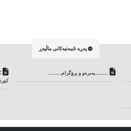
په‌ڕه‌ تایبه‌تیه‌کانی ماڵپه‌ڕ
...........په‌یره‌و و پرۆگرام...........
ک
کورد