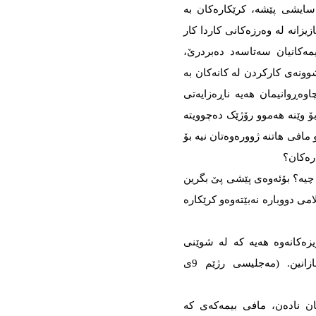
سایشی پێشە، کرێکارەکان بە
زیزانە لە وەرزەکانی کاردا کار
ەکانیان سەتاسەد دەبردرێ،
کاری تاقەتپروکێن بە 50 ساڵ پێشوونەی کارکردن لە کانەکان بە
 دەگاتە 20 ساڵ. چۆن چاوەڕوانیمان هەیە ناڕەزایەتی
 وێنە هەموو رۆژێک دەچوویتە
 مافی هاتنە ژوورەوەتان نیە بۆ
ەرەکان؟
چیە؟ بۆئەوەی پێشی پێ بگرین
می دووبارە نەبێتەوەو کرێکارە
زیزەکانەوە هەیە کە لە شوێنی
کاردا دەکوژرێن بەڵام ئێمە ئەوانە بە شەهید نازانین. (مەجلیسی رژێم 9ی
ان نادەن، مافی بیمەکەی کە