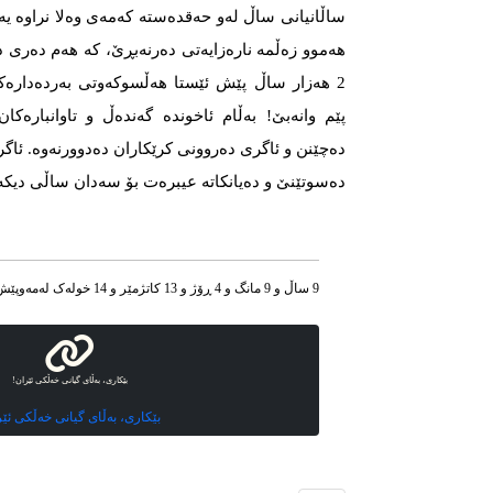
ساڵانیانی ساڵ لەو حەقدەستە کەمەی وەلا نراوە یە
هەموو زەڵمە نارەزایەتی دەرنەبڕێ، کە هەم دەری د
2 هەزار ساڵ پێش ئێستا هەڵسوکەوتی بەردەدارەکا
پێم وانەبێ! بەڵام ئاخوندە گەندەڵ و تاوانبارەکا
دەچێنن و ئاگری دەروونی کرێکاران دەدوورنەوە. ئاگ
دەسوتێنێ و دەیانکاتە عیبرەت بۆ سەدان ساڵی دیکە
9 ساڵ و 9 مانگ و 4 ڕۆژ و 13 کاتژمێر و 14 خوله‌ک له‌مه‌وپێش‌
بێکاری، بەڵای گیانی خەڵکی ئێران!
بێکاری، بەڵای گیانی خەڵکی ئێر