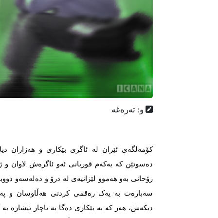
و: تەرەغە
کۆمەلگەی ئێران لە ئاگری بێکاری و هەزاران دیا
دەسوتێن کە یەکەم قوربانی ئەو ئاگرەش لاوان و ژنا
رۆحانی بەو هەموو لێزانیەی لە درۆ و دەلەسەو دووب
سەبارەت بە یەک رەقمی کردنی هەڵاوسان و پەس
دیکەش، هەر کە بە بێکاری دەگا بە ناچار ئیشارە بە