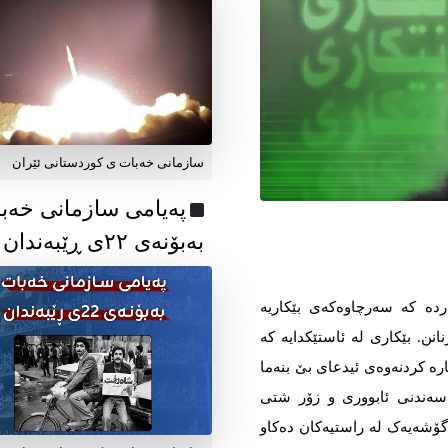
سازمانی خەبات ی کوردستانی ئێران
پەیامی سازمانی خەب
بەبۆنەی ۲۲ی ڕێبەندان
ردە کە سەرچاوەکەی بێکاریە
نن. بێکاری لە ئاستێکدایە کە
ارە کردنەوەی ئیدعای بێ بنەما
ەندنی ئابووری و زۆر شتی
 گۆشەیەک لە راستیەکان دەکاو