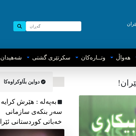
ێران
هه‌واڵ
وتــاره‌کان
سکرتێری گشتی
شه‌هیدان
ێران!
دواین بڵاوکراوه‌کا
به‌په‌له‌ : هێرش کرایە
سەر بنکەی سازمانی
خەباتی کوردستانی ئێرا