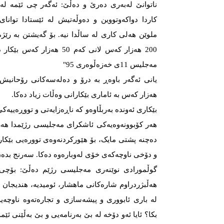
ناتوانێ‌ لەبەری دەرێ و دەڵێ: ئەگەر چی ئێمە 
کاردا دواکەوتووین و دەوڵەتیش لە ئێستادا توان
ملوێن هەلی کاری لە ساڵدا نیە. بۆ گەیشتن بە رێژ
200 هەزار کەس لانی کەم 50 هە
مەجلیس 11ی خەزەڵوەری 95"
هەزار کەس بە ئاماری بێکارانی وەڵات زیاد دەکا.
بێکاری ئەوندە بەربڵاوەو کە ناڕەزایەتی و تووڕەییەک
هەر کۆبوونەوەیەکی ئاشکرای مەجلیسی رژێمدا هەر 
دەچنە پشتی مایک، بۆ هێورکردنەوەی توورەیی بێکا
و دۆخی ناوچەکەی خۆی لەوبارەوە دەکا. سەرنج بدەن
گوڵمورادی نوێنەری مەجلیسی رژێم دەڵێ: بۆچی 
هەڵبژردراوم شارەکانی ماهشار، ئومیدیە، هندیجان 
لە باری ئابووری و پیشەسازی و تجارەتەوە ناوچەیەک
بکا؟ ئایا ئەو دۆخە لە بێ بەرنامەیی و بێ بەڵێنی ئێ