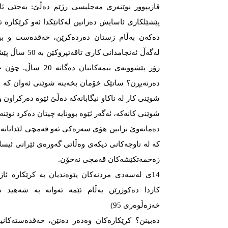
قازیپوور نوێنەری مەجلیسی رژێم دەڵێ: بەجێی ئا
پێشێلکاری ئاسایش دەزانین لەکاتێکدا ئەو کرێکارە ئا
دەکەن بەڵام زستان دەردەکرێن، حەقدەست و بیم
لەگەڵ ئەنجامدانی 
زۆر پێشوونەی بیمەکانیان
دەرنەبڕن؟ ساتێک خۆمان بخەینە شوێنی ئەوان کە بۆ
شوێنی کار لە ناکاو نیگابانەکە دەڵێ ئێوە دەرکراون و
شوێنی کانەکە، ئەگەر ئێوە بوونایە چیتان دەکرد نوێن
دەمانەوێ بزانین هۆی سەرەکی ئەو قەمچی لێدانانە 
کە لە ناوچەکانی دیکەی وەڵاتی گەورەی ئێرانی ئیسلا
زەحمەتکێشەکان قەمچی نەخۆن.
14ی لەسەدی مردنەکان پێوەندیان بە کرێکارە ئا
خەزەڵوەری 95)
دەبینن؟ کرێکارەکان وەدەر دەنێن، حەقدەستەکانی