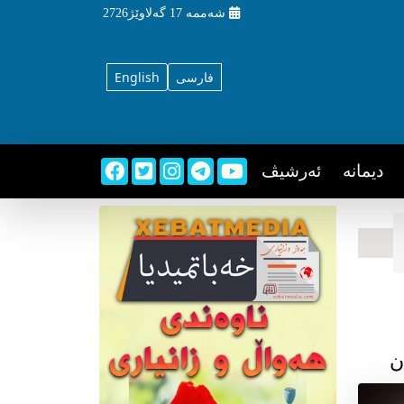
شه‌ممه‌
17 گه‌لاوێژ2726
فارسی
English
دیمانه
ئه‌رشیڤ
ن