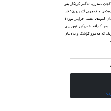
کجێ دەدزن، ئەگەر کرێکار بەو
ەکەن و قەمچی لێدەدرێ؟ ئایا
ن لەوەی ئێستا خراپتر بووە؟
ن بەو کارانە خەریکن توورەیی
رێک کە هەموو کۆشک و تەلانیان
.
ان!