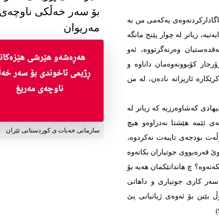
بۆ سەر خەڵکی ناوچەی
ادارکردنەوەی یەکەمی من بە
مەریوان
یە، زیاتر لە چوار پێنج مانگە
قدەستیان وەرنەگرتووە، ئەو
رجار کۆبوونەوەمان داناوە و
ێکارە ئازیزانە نادەن، لە من
هادی کەشاوەرزیە کە زیاتر لە
ەی ئێمە هێشتا نەدراوەو هیچ
سازمانی خەبات ی کوردستانی ئێران
وڵەت بودجەی تایبەت نەکردوە،
ێ قەرەبووی جوتیاران بکاتەوە
نەوە؟ چ هاندانێکمان هەیە بۆ
ەسەر کاری جوتیاری و داهاتی
بێنن بۆ ئەوەی ژیانیانی پێ