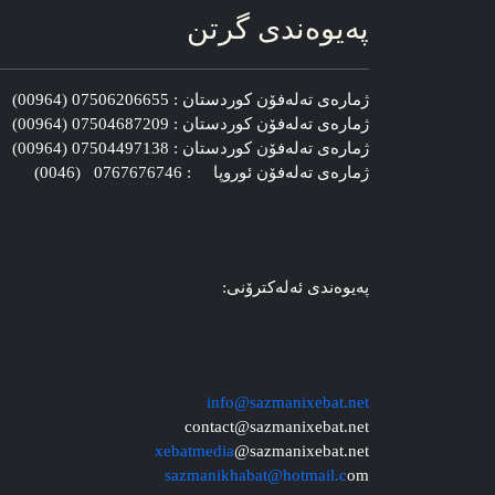
په‌یوه‌ندی گرتن
ژماره‌ی ته‌له‌فۆن کوردستان : 07506206655 (00964)
ژماره‌ی ته‌له‌فۆن کوردستان : 07504687209 (00964)
ژماره‌ی ته‌له‌فۆن کوردستان : 07504497138 (00964)
ژماره‌ی ته‌له‌فۆن ئوروپا : 0767676746 (0046)
په‌یوه‌ندی ئه‌له‌کترۆنی:
info@sazmanixebat.net
contact@sazmanixebat.net
xebatmedia
@sazmanixebat.net
sazmanikhabat@hotmail.c
om