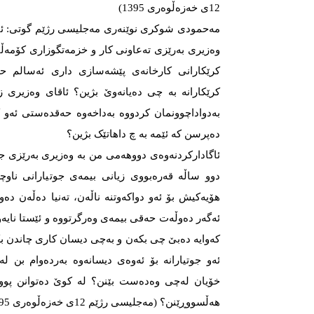
12ی خەزەڵوەری 1395)
مەحمودی شوکری نوێنەری مەجلیسی رژێم گوتی: ئاگ
وەزیری بەرێزی تەعاونی کار و خزمەتگوزاری کۆمەڵایەت
کرێکارانی کارخانەی پێشەسازی داری ئەسالم حە
کرێکارانە بە چی دەیانەوێ بژین؟ ئاقای وەزیری زۆ
بەدواداچوونمان کردووە بەداخەوە حەقدەستی ئەو کر
دەپرسن کە ئێمە بە چ داهاتێک بژین؟
ئاگادارکردنەوەی دووهەمی من بە وەزیری بەرێزی جی
دوو ساڵە قەرەبووی زیانی بیمەی جوتیارانی ناوچ
هۆیەکیش بۆ ئەو دواکەوتنە ناڵەن، تەنیا دەڵەن دە
ئەگەر دەوڵەت حەقی بیمەی وەرگرتووە و ئێستا نایەو
کەوایە دەبێ چی بکەن و بەچی دیسان کاری چاندن بکە
ئەو جوتیارانە بۆ ئەوەی دیسانەوە بەردەوام بن ل
خۆیان لەچی وەدەست بێنن؟ لە کوێ دەتوانن پووڵ 
هەڵسووڕێنن؟ (مەجلیسی رژێم 12ی خەزەڵوەری 95)