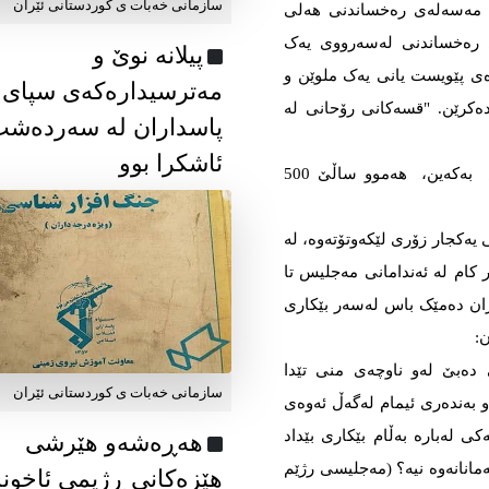
سازمانی خەبات ی كوردستانی ئێران
لە مەسەلەی رەخساندنی هەلی
ای رەخساندنی لەسەرووی یەک
پیلانە نوێ و
ەی پێویست یانی یەک ملوێن و
مەترسیدارەکەی سپای
زار کەس بێکار دەکرێن. "قسەکانی رۆحانی لە
پاسداران لە سەردەش
ئاشکرا بوو
یانی ئەگەر باوەڕ بە درۆ و دەلەسەکانی رۆحانیش بەکەین، هەموو ساڵێ 500
ی یەکجار زۆری لێکەوتۆتەوە، لە
کام لە ئەندامانی مەجلیس تا
ران دەمێک باس لەسەر بێکاری
:
دەبێ لەو ناوچەی منی تێدا
سازمانی خەبات ی كوردستانی ئێران
و بەندەری ئیمام لەگەڵ ئەوەی
ی لەبارە بەڵام بێکاری بێداد
هەڕەشەو هێرشی
مەمانانەوە نیە؟ (مەجلیسی رژێم
هێزەکانی ڕژیمی ئاخون