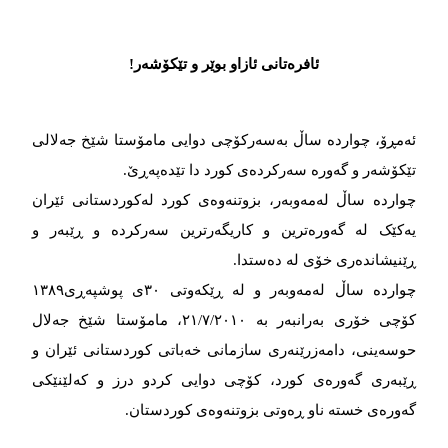
ئافرەتانی ئازاو بوێر و تێکۆشەر!
ئەمڕۆ، چواردە ساڵ بەسەرکۆچی دوایی مامۆستا شێخ جەلالی
تێکۆشەر و گەورە سەرکردەی کورد دا تێدەپەڕێ.
چواردە ساڵ لەمەوبەر، بزوتنەوەی کورد لەکوردستانی ئێران
یەکێک لە گەورەترین و کاریگەرترین سەرکردە و ڕێبەر و
ڕێنیشاندەری خۆی لە دەستدا.
چواردە ساڵ لەمەوبەر و لە ڕێکەوتی ٣٠ی پوشپەڕی١٣٨٩
کۆچی خۆری بەرانبەر بە ٢١/٧/٢٠١٠، مامۆستا شێخ جەلال
حوسەینی، دامەزرێنەری سازمانی خەباتی کوردستانی ئێران و
ڕێبەری گەورەی کورد، کۆچی دوایی کردو درز و کەلێنێکی
گەورەی خستە ناو ڕەوتی بزوتنەوەی کوردستان.