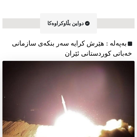
دواین بڵاوکراوه‌کا
به‌په‌له‌ : هێرش کرایە سەر بنکەی سازمانی
خەباتی کوردستانی ئێران