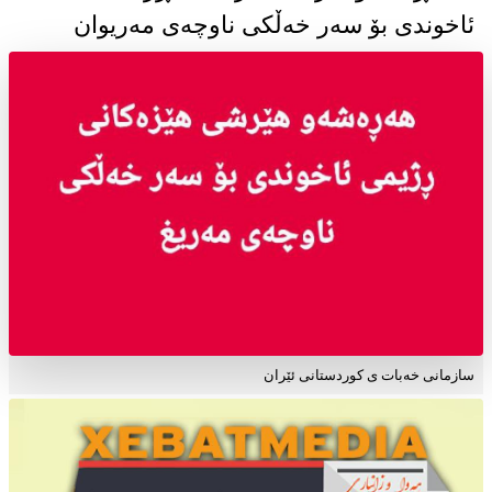
ئاخوندی بۆ سەر خەڵکی ناوچەی مەریوان
سازمانی خەبات ی کوردستانی ئێران