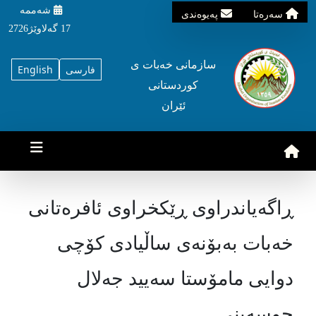
شه‌ممه‌
سه‌ره‌تا
په‌یوه‌ندی
17 گه‌لاوێژ2726
سازمانی خه‌بات ی
فارسی
English
کوردستانی
ئێران
ڕاگەیاندراوی ڕێکخراوی ئافرەتانی
خەبات بەبۆنەی ساڵیادی کۆچی
دوایی مامۆستا سەیید جەلال
حوسەینی