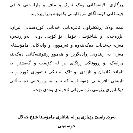
ڕزگاری، لایەنەكانی وەک ئەرک و ماف و پاراستنی حەقی
چینەكانی كۆمەڵگای مرۆڤایەتی بكەوێتە پەڕاوێزەوە.
ئێمە وەک ڕێکخراوی ئافرەتانی خەباتی كوردستانی ئێران،
ناڕەحەتی و پێناخۆشی خۆمان بۆ کۆچی دوایی ئەو ڕێبەرە
مەزنە چەندپات دەکەینەوە و ئەزموون و وانەكانی مامۆستای
مەزن بە زیندویی ڕادەگرین و هەموو ڕێنوێنیەكانی دەكەینە
چرایەک بۆ ڕووناکی ڕێگای پڕ لە کۆسپ و گەیشتن بە
ئامانجەکانمان و ئازادی بۆ تاک بە تاکی نەتەوەی کورد و بە
تایبەتی ئافرەتانی چەوساوە، کە تەنیا بە ڕووخانی دەسەڵاتی
دیکتاتۆری ڕژیمی دژە مرۆڤی ئاخوندی وەدی دێت.
بەردەوامبێ ڕێبازی پڕ لە شانازی مامۆستا شێخ جەلال
حوسەینی