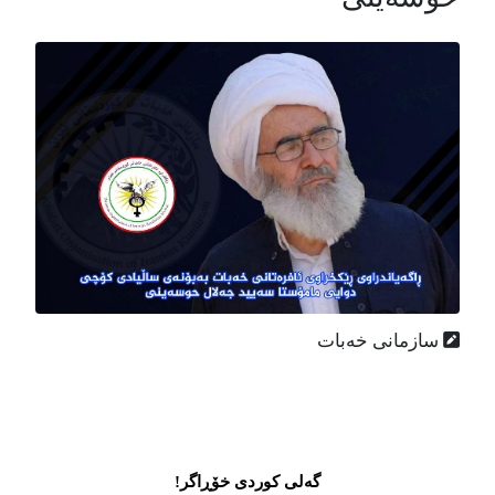
سازمانی خەبات
گەلی کوردی خۆڕاگر!