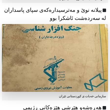
پیلانە نوێ و مەترسیدارەکەی سپای پاسداران
لە سەردەشت ئاشکرا بوو
سازمانی خەبات ی كوردستانی ئێران
هەڕەشەو هێرشی هێزەکانی ڕژیمی