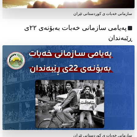
سازمانی خەبات ی کوردستانی ئێران
پەیامی سازمانی خەبات بەبۆنەی ۲۲ی
ڕێبەندان
سازمانی خەبات ی كوردستانی ئێران