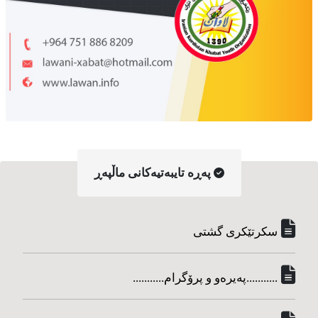
په‌ڕه‌ تایبه‌تیه‌کانی ماڵپه‌ڕ
سکرتێکری گشتی
...........په‌یره‌و و پرۆگرام...........