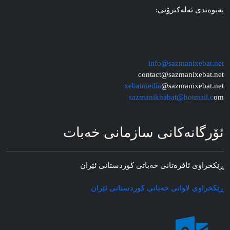
په‌یوه‌ندی ئه‌له‌کترۆنی:
info@sazmanixebat.net
contact@sazmanixebat.net
xebatmedia
@sazmanixebat.net
sazmanikhabat@hotmail.c
om
ئۆرگانه‌کانی سازمانی خه‌بات
ڕێکخراوی ئافره‌تانی خه‌باتی کوردستانی ئێران
ڕێکخراوی لاوانی خه‌باتی کوردستانی ئێران