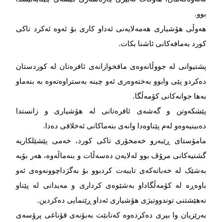
بوو.
هەوڵی هۆشیاری هەمەلایەنی ئەداو كاری بۆ ئەوە ئەكرد تاكی
كورد بەمافەكانی ئاشنا بكات.
پشتیوانی لە جووڵانەوەی مافخوازانەی ئافرەتان لە كوردستان
دەكردو پێی وابوو بەختەوەری ئەو چینە بەستراوەتەوە بە بنەماو
بەها جوانەكانی كۆمەڵگا.
پێشكەوتن و گەشەی ئافرەتانی لە هۆشیاری و زانستدا
دەبینیەوەو لەم پێناوەدا وانەی بنەماكانی ئەخلاقی دەدا.
مامۆستای ڕێبەرو خەمخۆری تاكی كورد، خەمی پێشێلکاریە
گشتیەکانی مرۆڤ بوو لەلایەن دەسەڵات و بنەماڵەوە، هەر بۆیە
بەشێک لە خەباتەكەی تایبەت كردبوو بۆ بەگژداچوونەوەی ئەو
باوەڕە لە كۆمەڵگاداو بەشێوەی كرداری و مەیدانی لە پێناو
نەهێشتنی توندووتیژی هۆشیاری ئەداو ڕێنمایی دەکردین.
بەرێزیان وا بیری دەكردەوە كەنابێت بەبۆنەی قۆناغی پرۆسەی