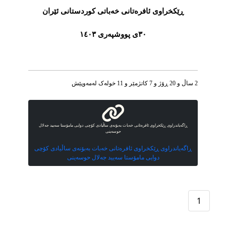
ڕێکخراوی ئافرەتانی خەباتی کوردستانی ئێران
٣٠ى پووشپه‌ری ١٤٠٣
2 ساڵ و 20 ڕۆژ و 7 کاتژمێر و 11 خوله‌ک له‌مه‌وپێش‌
ڕاگەیاندراوی ڕێکخراوی ئافرەتانی خەبات بەبۆنەی ساڵیادی کۆچی دوایی مامۆستا سەیید جەلال
حوسەینی
ڕاگەیاندراوی ڕێکخراوی ئافرەتانی خەبات بەبۆنەی ساڵیادی کۆچی
دوایی مامۆستا سەیید جەلال حوسەینی
1