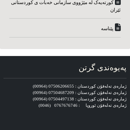
کورته‌یه‌ک له مێژووی سازمانی خه‌بات ی کوردستانی
ئێران
پێناسه‌
په‌یوه‌ندی گرتن
ژماره‌ی ته‌له‌فۆن کوردستان : 07506206655 (00964)
ژماره‌ی ته‌له‌فۆن کوردستان : 07504687209 (00964)
ژماره‌ی ته‌له‌فۆن کوردستان : 07504497138 (00964)
ژماره‌ی ته‌له‌فۆن ئوروپا : 0767676746 (0046)