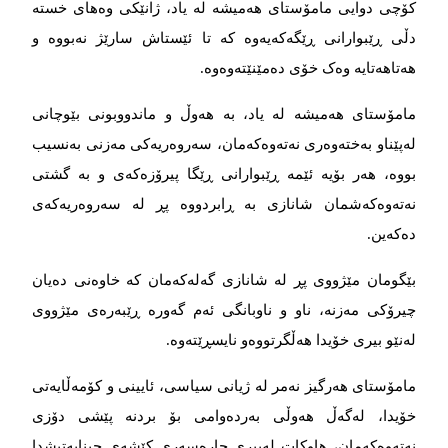
کۆچی دوایی مامۆستای هەمیشە لە یاد، ژانێکی وەهای خستە
دڵی ڕێبوارانی ڕێگەكەیەوە كە تا ئێستاش سارێژ نەبووە و
هەتاهەتایە وەک خۆی دەمێنێتەوەوە.
مامۆستای هەمیشە لە یاد، بە هەوڵ و ماندووبونی بێوچانی
لەپێناو بەختەوەری نەتەوەکەمان، سەروەریەکی مەزنی بەنسیب
بووە، هەر بۆیە ئێمە ڕێبوارانی ڕێگا پیرۆزەكەی و بە گشتی
نەتەوەكەشمان شانازی بە ڕابردووە پڕ لە سەروەریەکەی
دەكەین.
بێگومان مێژووی پڕ لە شانازی گەلەكەمان كە خاوەنی دەیان
چیرۆکی مەزنە، ناو و ناوبانگی ئەم گه‌وره‌ ڕێبەرەی مێژووی
لەنێو بیری خۆیدا هەڵگرتووەو نایسڕێتەوە.
مامۆستای هەرگیز نەمر لە ژیانی سیاسی، ئایینی و كۆمەڵایەتی
خۆیدا، لەگەڵ هەوڵی بەردەوامی بۆ بردنە پێشی دۆزی
نەتەوەكەمان، هاوكات لەبیری چارەسەری كێشەی چینایەتیشدا