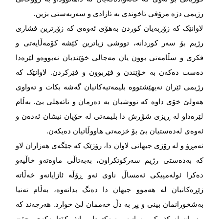
رژیمی دژە مرۆڤی ئاخوندی بە ئازادی و سەربەستی بژین.
لاوانێک کە زۆربەیان کوردن بەهۆی ئەوەی کە زۆرترین فشاری
رژیم بۆ سەر کوردانە، تووشی زیاترین کێشە کۆمەڵایەتی و
فکری و سڵامەتی بوون یان مەجالی خۆێندیان نەبووەو لێرەدا
دەست دەکەن بە خۆێندن و فێربوون و فێرکردن. لاوانێک کە
رژیمی ئێران نەیهێشتووە بلیمەتیەکانیان گەشە بکات و تەواوی
هەولێ خۆی داوە کە تووشیان بە دەرمان و نائەهلی بێ. بەڵام
لێرەداو لە ڕیزی شۆڕش دا بلیمەتی لە خۆیان نیشان ئەدەن و
ئەوەی لەدەستیان بێ بۆ خزمەتی هاووڵاتیان دەیکەن.
ئەمڕۆ و لە رۆژی جیهانی لاوان دا، رۆژێک کە جێگەی هەزاران لاو
کە بەدەستی رژیم سەرکوتکراون، بەبەتاڵی ماوەتەو خاڵیەو
دەکرا ئولەمپیکی ئەمساڵ ناوی ئەو ڕۆڵە ئازایانەو خەڵاتە
زێڕەکانیان لە هەموو جیهان دا دەنگ بداتەوە، بەڵام تەنیا
بەشخورانمان بینی و پڕ بە دڵ خەممان لێ خوارد. هەرچەند کە
بینیمان لە کێبڕکی بەرانبەر بەیەکتردا و پاش کۆتاییەکەی، چۆن