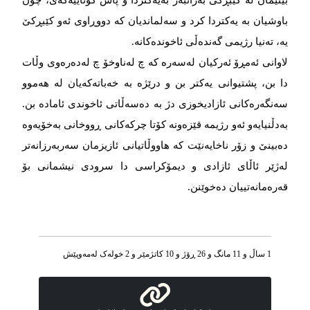
باوشیان بە یەکتردا کرد و سەلماندیان کە دووڕاوی ئەو کێبڕکێ
یە، تەنیا رژیمی گەندەڵی ئاخوندەکانە.
لاوانی ئەمڕۆ ئەرکیان لەسەرە کە چ لەناوخۆ چ لەدەرەوی وڵات
دا بن، پشتیوانی یەکتر بن و درێژە بە خەباتەکەیان لە هەموو
سەنگەرەکانی ئازادیخوزی دژ بە دەسەڵاتی ئاخوندی ئامادە بن.
بەدڵنیایەو ئەو رژیمە قێزەونە کۆتا چرکەکانی ڕووخانی بەخۆیەوە
دەبینێ و زۆر ناخایەنێت کە هاووڵاتیانی ئازیزمان سەربەرزانەتر
لەژێر ئاڵای ئازادی و دیمۆکراسی دا سرودی نیشمانی بۆ
قەرەمانەتییان دەخوێنن.
1 ساڵ و 11 مانگ و 26 ڕۆژ و 10 کاتژمێر و 2 خوله‌ک له‌مه‌وپێش‌