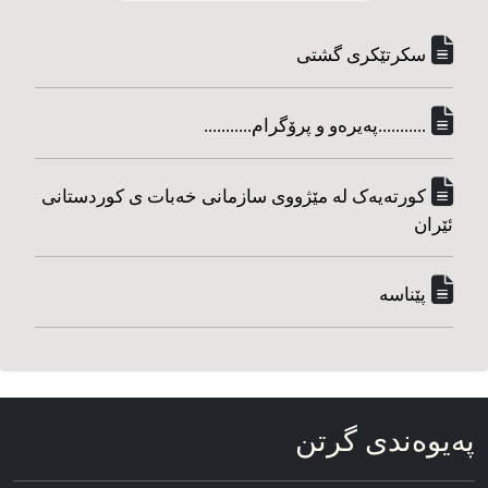
سکرتێکری گشتی
...........په‌یره‌و و پرۆگرام...........
کورته‌یه‌ک له مێژووی سازمانی خه‌بات ی کوردستانی
ئێران
پێناسه‌
په‌یوه‌ندی گرتن