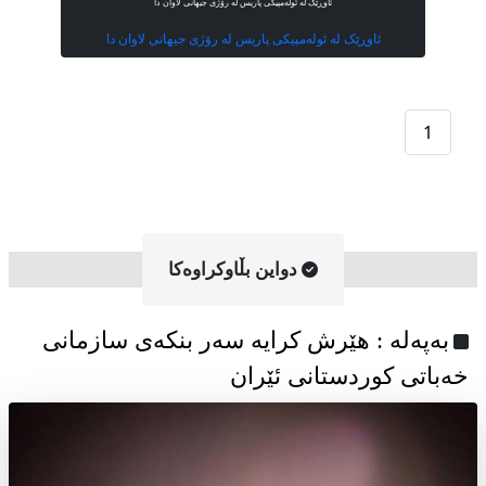
ئاوڕێک لە ئولەمپیکی پاریس لە رۆژی جیهانی لاوان دا
ئاوڕێک لە ئولەمپیکی پاریس لە رۆژی جیهانی لاوان دا
1
دواین بڵاوکراوه‌کا
به‌په‌له‌ : هێرش کرایە سەر بنکەی سازمانی
خەباتی کوردستانی ئێران