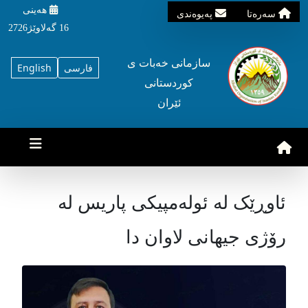
هه‌ینی
سه‌ره‌تا
په‌یوه‌ندی
16 گه‌لاوێژ2726
سازمانی خه‌بات ی
فارسی
English
کوردستانی
ئێران
ئاوڕێک لە ئولەمپیکی پاریس لە
رۆژی جیهانی لاوان دا