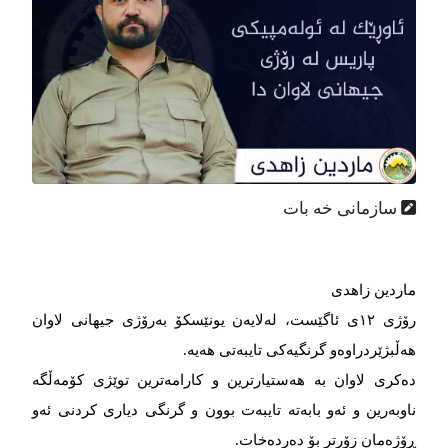
سازمانی خه بات
ماردین زاهدی
رۆژی ١٢ی ئاگێست، لەلایەن یونێسکۆ بەرۆژی جیهانی لاوان
هەڵبژێردراوەو گرنگیەکی تایبەتی هەیە.
دەکری لاوان بە هەستیارترین و کارامەترین توێژی کۆمەڵگە
ناوبەرین و ئەو بابەتە تایبەت بوون و گرنگی دیاری کردنی ئەو
ڕۆژەمان زۆرتر بۆ دەردەخات.