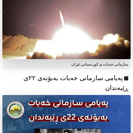
سازمانی خەبات ی کوردستانی ئێران
پەیامی سازمانی خەبات بەبۆنەی ۲۲ی
ڕێبەندان