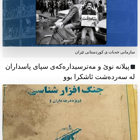
سازمانی خەبات ی كوردستانی ئێران
پیلانە نوێ و مەترسیدارەکەی سپای پاسداران
لە سەردەشت ئاشکرا بوو