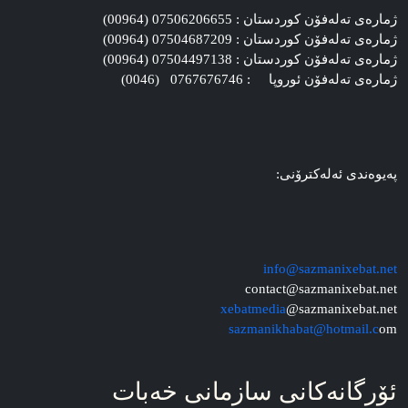
ژماره‌ی ته‌له‌فۆن کوردستان : 07506206655 (00964)
ژماره‌ی ته‌له‌فۆن کوردستان : 07504687209 (00964)
ژماره‌ی ته‌له‌فۆن کوردستان : 07504497138 (00964)
ژماره‌ی ته‌له‌فۆن ئوروپا : 0767676746 (0046)
په‌یوه‌ندی ئه‌له‌کترۆنی:
info@sazmanixebat.net
contact@sazmanixebat.net
xebatmedia
@sazmanixebat.net
sazmanikhabat@hotmail.c
om
ئۆرگانه‌کانی سازمانی خه‌بات