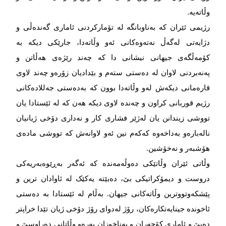
وڵاتەیە.
رژیمی ئێران کە بەناوبانگە لە تۆمارکردنی ئاماری گەندەڵی و
دژایەتی لەگەڵ نەتەوەکانی ئەو وڵاتەدا، جارێکی دیکە بە
کۆمەڵگەی جیهانی نیشانی دا کە چەند رێژەی هەڵاتن و
پەنەبردنی لاوان لە دەستی ستەم و بێدادیان زۆرەو چەند لاوی
قارەمانی دیکەش لەو وڵاتەدا بوون کە بەدەستی جەللادەکانی
رژیم قوربانی کراون و چەندە لاوی دیکە هەن کە لە ئێستادا یان
تووشی زیندانن یان لەژێر فشاری کار و نەداری دۆخی ژیانیان
نالەبارەو بەداخەوە کەکەم نین ئەو لاوانەش کە تووشی مادەی
هۆشبەر و نەخۆشین.
وڵاتی ئێران وڵاتێکی دەوڵەمەندە کە ئەگەر بەڕێوەبەریەکی
دروست و دیمۆکراتیکی بێ، دەبێتە یەکێک لە ئاوادان ترین و
پێشکەوتووترین وڵاتەکانی جیهان. بەڵام لە ئێستادا بە دەستی
ئاخوندە جینایەتکارەکان، رۆژ لەدوای رۆژ دۆخی ژیان تێدا خراپتر
دەبێ و ئاماری کۆچەران و پەناخوزان بەرەو وڵاتانی دەراوسێ و