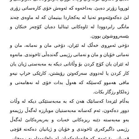
ئوروپا زۆرتر دەبێ. بەداخەوە کە ئەوەش خۆی کارەساتی زۆری
لێ دەکەوێتەوەو تەنیا لە یەکجاردا بینیمان کە لە ماوەی چەند
مانگی رابردوودا لە ئاوەکانی ئیتالیا دەیان کۆچەر خنکان و
بێسەرووشوێن بوون.
دۆخی ئەمڕوی خەڵک لە ئێران، دۆخی مان و نەمانە، مان و
نەمانی خۆیان و مان و نەمانی رژیمی گەندەڵی ئاخوندی. مانەوە
لە ئێران یان کۆچ کردن بۆ وڵاتانی دیکە بە مەبەستی ژیان یان
کار کردن یا لەدووی سەرکەوتن رۆیشتن، کارێکی خراپ نیەو
مافی هەموو کەسێکە کە هەوڵ بدات خۆی لە نەهامەتی و
زەلکاو رزگار بکات.
بەڵام لێرەدا کەسانێک هەن کە بە مەبەستێکی دیکە لە وڵات
دوور دەکەون، ئەم کەسانە مەبەستیان موبارزە لەگەڵ رژیمەو
بەو مەبەستە دێنە ریزەکانی خەبات و بەربەرەکانێ لەگەڵ
رژیمی داگیرکەری ئاخوندی و خۆیان و ژیانیان دەکەنە قۆچی
قوربانی بۆ ئەوی کە خانەوادەکەیان لە داهاتووداو بە رووخانی