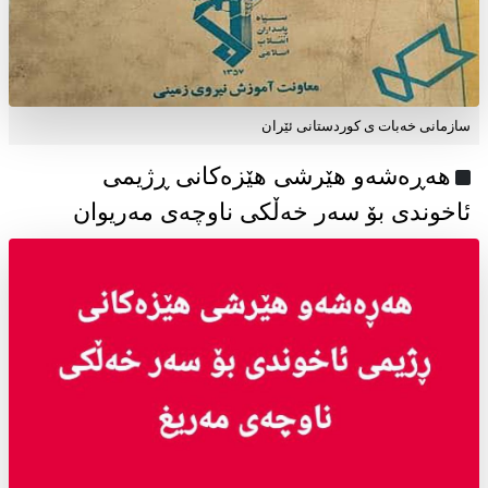
سازمانی خەبات ی كوردستانی ئێران
هەڕەشەو هێرشی هێزەکانی ڕژیمی
ئاخوندی بۆ سەر خەڵکی ناوچەی مەریوان