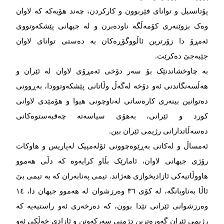
پۆتانسیل و توانای فێربوون و کارکردن، چەند هۆیەکە کە لاوان
وەک بزوێنەری کۆمەڵگە ناودەبرن و لە جیهانی پێشکەوتووی
ئەمڕۆ دا زۆرترین ئاڵووگۆڕەکان بە دەستی توانای لاوان
جێبەجێ دەکرێت.
بە چاوخشاندنێک بۆ سەر دۆخی ئەمڕۆی لاوان لە ئێران و
هەڵسەنگاندنی ئەو دۆخە لەگەڵ وڵاتانی پێشکەوتوودا، بەڕوونی
دەتوانین بینەری کارەساتی لەناوچونی هیوا و هۆمێدی لاوانی
کورد و ئێرانی، بەهۆی سیاسەتە چەقبەستوەکانی
دەسەڵاتدارانی رژیمی ئێران بین.
ئەمساڵ و لەکاتی بەڕێوەچوونی ئۆلەمپیک لەپاریس و هاوکات
رۆژی جیهانی لاوان، ئامارێک بڵاو کرایەوە کە دڵی هەموو
هاووڵاتیەکی ئازادیخوازی هەژاند. تیمی پەنابەران کە بە تیمی بێ
ئاڵا بەناوبانگە، لە کۆی ٣٦ وەرزشوان لە هەموو جیهان دا، ١٤
وەرزشوانی ئێرانی تێدا بوون، کە دەرخەری ئەو راستیەیە کە
رژیمی ئێران گەورەترین دژمنی سەرکەوتن و ئازادی خەڵکی ئەو