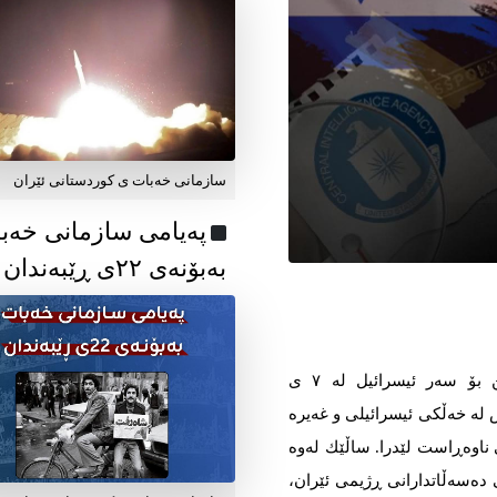
سازمانی خەبات ی کوردستانی ئێران
پەیامی سازمانی خەب
بەبۆنەی ۲۲ی ڕێبەندان
لە دوای هێرشی چەكدارانی حەماسی فەلەستین بۆ سەر ئیسرائیل لە ۷ ی
ڵی ۲۰۲۳ و كوژرانی زیاتر لە ۱۲۰۰ كەس لە خەڵكی ئیسرائیلی و غەیرە
ناوەڕاست لێدرا. ساڵێك لەوە
دەسەڵاتدارانی ڕژیمی ئێران،