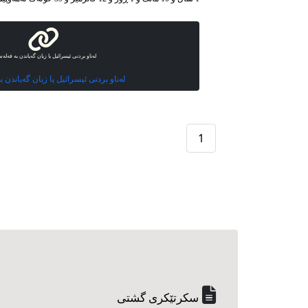
لەناو بردنی ئیسرائیل یا زیان گەیاندن بە فەلە
لەناو بردنی ئیسرائیل یا زیان گەیاندن 
1
سکرتێکری گشتی