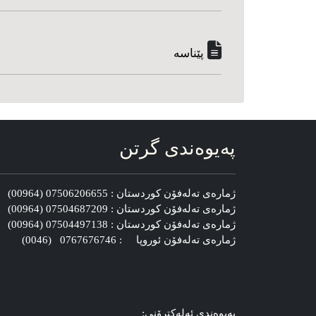
پێناسه‌
په‌یوه‌ندی گرتن
ژماره‌ی ته‌له‌فۆن کوردستان : 07506206655 (00964)
ژماره‌ی ته‌له‌فۆن کوردستان : 07504687209 (00964)
ژماره‌ی ته‌له‌فۆن کوردستان : 07504497138 (00964)
ژماره‌ی ته‌له‌فۆن ئوروپا : 0767676746 (0046)
په‌یوه‌ندی ئه‌له‌کترۆنی: