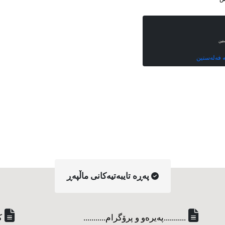
ستین
بە فەلەستین
په‌ڕه‌ تایبه‌تیه‌کانی ماڵپه‌ڕ
...........په‌یره‌و و پرۆگرام...........
ک