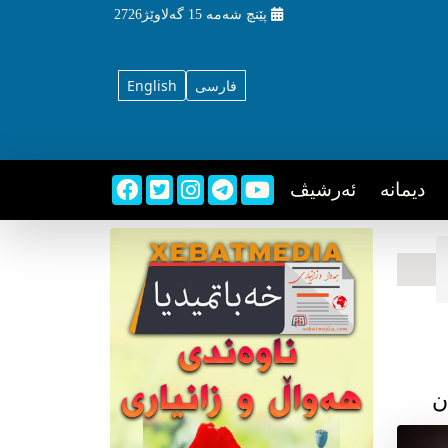
پێنچ شه‌مه‌
15 گه‌لاوێژ2726
فارسی
English
دیمانه
ئه‌رشیڤ
ن