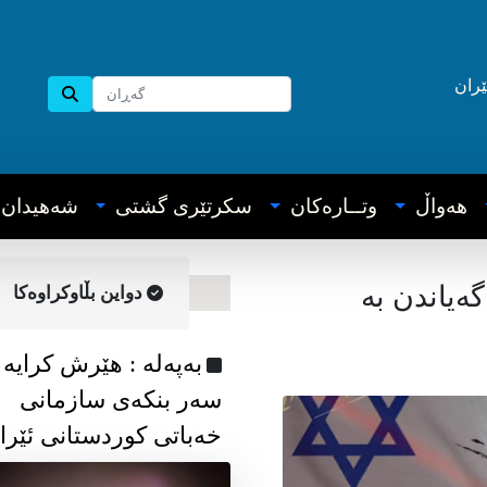
ێران
هه‌واڵ
وتــاره‌کان
سکرتێری گشتی
شه‌هیدان
گەیاندن بە
دواین بڵاوکراوه‌کا
به‌په‌له‌ : هێرش کرایە
سەر بنکەی سازمانی
خەباتی کوردستانی ئێرا