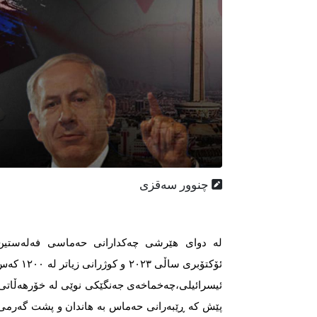
چنوور سەقزی
ئۆكتۆبری سا
ئیسرائیلی،چەخماخەی جەنگێكی نوێی لە خۆرهەڵاتی 
پێش كە ڕێبەرانی حەماس بە هاندان و پشت گەرمی 