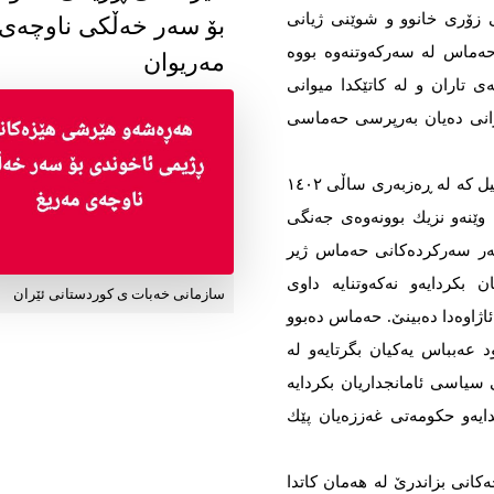
 زۆری خانوو و شوێنی ژیانی
بۆ سەر خەڵکی ناوچەی
 حەماس لە سەركەوتنەوە بووە
مەریوان
 تاران و لە كاتێكدا میوانی
رانی دەیان بەرپرسی حەماسی
بێگومان هێرشی چەكدارانی حەماس بۆ سەر ئیسرائیل كە لە ڕەزبەری ساڵی ۱٤۰۲
وێنەو نزیك بوونەوەی جەنگی
گەر سەركردەكانی حەماس ژیر
ن بكردایەو نەكەوتنایە داوی
سازمانی خەبات ی کوردستانی ئێران
اژاوەدا دەبینێ‌. حەماس دەبوو
عەبباس یەكیان بگرتایەو لە
 سیاسی ئامانجداریان بكردایە
ایەو حكومەتی غەززەیان پێك
كانی بزاندرێ‌ لە هەمان كاتدا