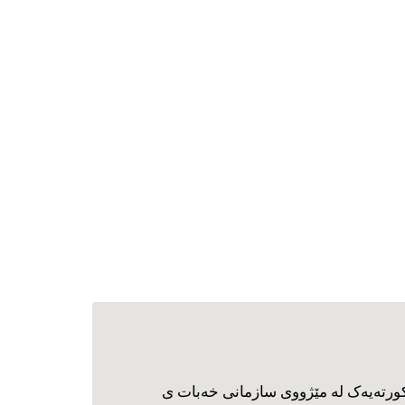
ورته‌یه‌ک له مێژووی سازمانی خه‌بات ی