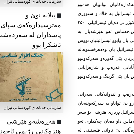
سازمانی خەبات ی كوردستانی ئێران
دارەكانیان توانییان هەموو
ە ئیسرائیل بە خاك و سنووری
پیلانە نوێ و
خۆی دەزانێ‌، كە لە ئاكامی ئەو هێرشەدا جیاواز لە كوژرانی دەیان ئیسرائیلی ۲۵۰
مەترسیدارەکەی سپای
ش،حەماس ئەو هێرشەیان بە
پاسداران لە سەردەش
ی یان وابوو ئیسرائیلیان تووش
ئاشکرا بوو
ئیسرائیل یان وەدەرخستوە.لە
رانی حەماس هێرشی ۷ ی ئوكتۆبریان پێی گەورەو سەركەوتوو
ڵاتانی عەرەب و شارەزایانی
 یان پێی گرینگ و سەركەوتوو
ەرەب و لێدوانەكانی سەرانی
بێ‌ تواناو بە سەركەوتنەیان
سازمانی خەبات ی كوردستانی ئێران
سرائیل بڕیاری هێرشی بۆ سەر
هەڕەشەو هێرشی
اس داو دەیان چەكداری ئەو
هێزەکانی ڕژیمی ئاخون
ڵاتی بێ‌ تاوانی فلستینی لە