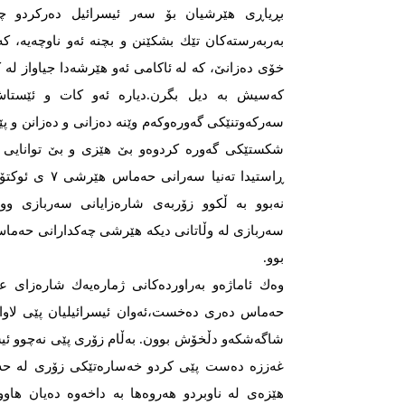
بڕیاڕی هێرشیان بۆ سەر ئیسرائیل دەركردو چەك
بەربەرستەكان تێك بشكێنن و بچنە ئەو ناوچەیە، ك
كەسیش بە دیل بگرن.دیارە ئەو كات و ئێستا
سەركەوتنێكی گەورەوكەم وێنە دەزانی و دەزانن و پێ
شكستێكی گەورە كردوەو بێ‌ هێزی و بێ‌ توانایی 
ڕاستیدا تەنیا سە
نەبوو بە ڵكوو زۆربەی شارەزایانی سەربازی وو
سەربازی لە وڵاتانی دیكە هێرشی چەكدارانی حەماس
بوو.
وەك ئاماژەو بەراوردەكانی ژمارەیەك شارەزای ع
حەماس دەری دەخست،ئەوان ئیسرائیلیان پێی لاوازو 
شاگەشكەو دڵخۆش بوون. بەڵام زۆری پێی نەچوو ئی
غەززە دەست پێی كردو خەسارەتێكی زۆری لە حەم
هێزەی لە ناوبردو هەروەها بە داخەوە دەیان هاووە