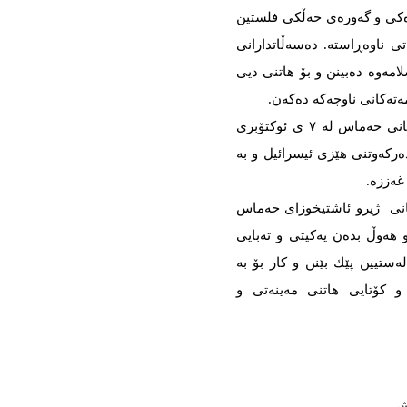
ەكی و گەورەی خەڵكی فلستین
ی ناوەڕاستە. دەسەڵاتدارانی
امەوە دەبینن و بۆ هاتنی دیی
مەتەكانی ناوچەكە دەكەن.
لە ئاكامدا ئەو ڕاستیە دەركەوت كە هێرشی هێزەكانی حەماس لە ۷ ی ئوكتۆبری
دەركەوتنی هێزی ئیسرائیل و بە
غەززە.
سانی ژیرو ئاشتیخوزای حەماس
 هەوڵ بدەن یەكیتی و تەبایی
ستیین پێك بێنن و كار بۆ بە
كۆتایی هاتنی مەینەتی و