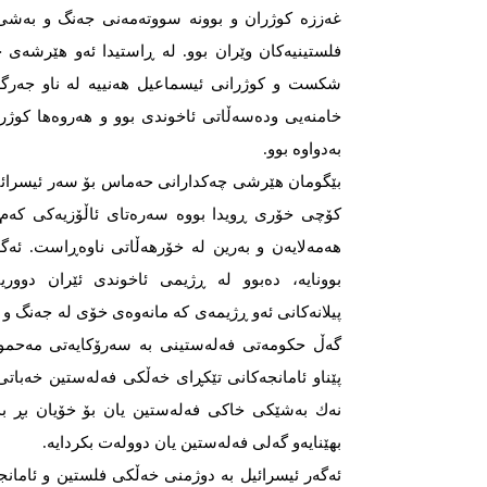
غەززە كوژران و بوونە سووتەمەنی جەنگ و بەشی
فلستینیەكان وێران بوو. لە ڕاستیدا ئەو هێرشەی
شكست و كوژرانی ئیسماعیل هەنییە لە ناو جەرگەی
خامنەیی ودەسەڵاتی ئاخوندی بوو و هەروەها كوژ
بەدواوە بوو.
كۆچی خۆری ڕویدا بووە سەرەتای ئاڵۆزیەكی كەم 
هەمەلایەن و بەرین لە خۆرهەڵاتی ناوەڕاست. ئە
بوونایە، دەبوو لە ڕژیمی ئاخوندی ئێران دووریا
پیلانەكانی ئەو ڕژیمەی كە مانەوەی خۆی لە جەنگ و ئ
گەڵ حكومەتی فەلەستینی بە سەرۆكایەتی مەحمود 
پێناو ئامانجەكانی تێكڕای خەڵكی فەلەستین خەباتی
نەك بەشێكی خاكی فەلەستین یان بۆ خۆیان بڕ بد
بهێنایەو گەلی فەلەستین یان دوولەت بكردایە.
ئەگەر ئیسرائیل بە دوژمنی خەڵكی فلستین و ئامانجە