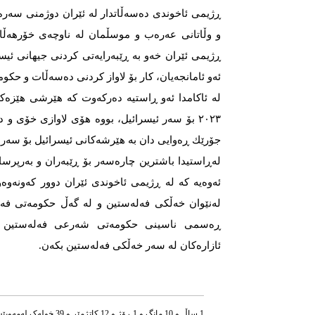
ڕژیمی ئاخوندی دەسەڵاتدار لە ئێران دوژمنی سەر
و وڵاتانی عەرەب و موسڵمان لە ناوچەی خۆرهەڵات
ڕژیمی ئێران خەو بە ڕێبەرایەتی كردنی جیهانی ئیسل
ئەو ئامانجەیان، كار بۆ لاواز كردنی دەسەڵات و حكو
۲۰۲۳ بۆ سەر ئیسرائیل، بووە هۆی لاوازی خۆی و 
جۆرێك ڕەوایی دان بە هێرشەكانی ئیسرائیل بۆ سەر 
لەڕاستیدا باشترین چارەسەر بۆ ڕێبەران و بەرپر
ئەوەیە كە لە ڕژیمی ئاخوندی ئێران دوور كەونەوەو
لەنێوان خەڵكی فەلەستین و لە گەڵ حكومەتی فەلە
ڕەسمی ناسینی حكومەتی شەرعی فەلەستین و 
ئازارەكان لە سەر خەڵكی فەلەستین بكەن.
1 ساڵ و 10 مانگ و 1 ڕۆژ و 12 کاتژمێر و 39 خوله‌ک له‌مه‌وپێش‌