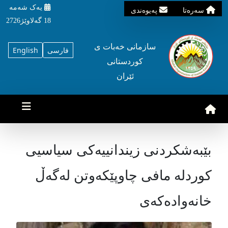
یه‌ک شه‌مه‌
سه‌ره‌تا
په‌یوه‌ندی
18 گه‌لاوێژ2726
سازمانی خه‌بات ی
فارسی
English
کوردستانی
ئێران
بێبەشکردنی زیندانییەكی سیاسیی
کوردلە مافی چاوپێکەوتن لەگەڵ
خانەوادەکەی