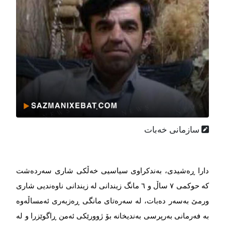
سازمانی خەبات
دارا ڕەشیدی، بەندکراوی سیاسیی خەڵکی شاری سەردەشت
کە حوکمی ٧ ساڵ و ٦ مانگ زیندانی لە زیندانی ناوەندیی شاری
ورمێ بەسەر دەبات، لە سەرەتای مانگی ڕەزبەری ئەمساڵەوە
بە فەرمانی بەرپرسی بەندیخانە بۆ ژوورێکی ئەمن ڕاگوێزرا و لە