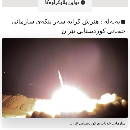
دواین بڵاوکراوه‌کا
به‌په‌له‌ : هێرش کرایە سەر بنکەی سازمانی
خەباتی کوردستانی ئێران
سازمانی خەبات ی کوردستانی ئێران