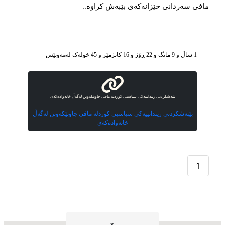
مافی سەردانی خێزانەکەی بێبەش كراوە..
1 ساڵ و 9 مانگ و 22 ڕۆژ و 16 کاتژمێر و 45 خوله‌ک له‌مه‌وپێش‌
بێبەشکردنی زیندانییەكی سیاسیی کوردلە مافی چاوپێکەوتن لەگەڵ خانەوادەکەی
بێبەشکردنی زیندانییەكی سیاسیی کوردلە مافی چاوپێکەوتن لەگەڵ
خانەوادەکەی
1