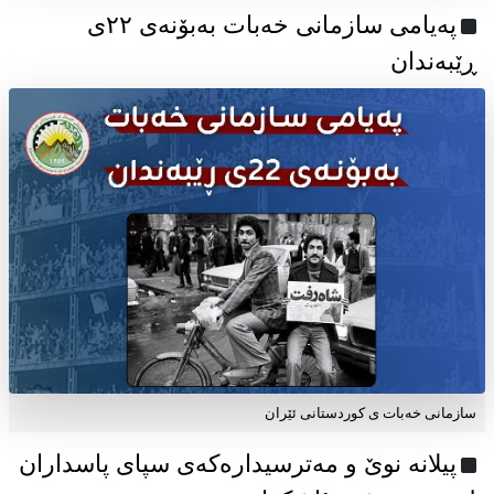
پەیامی سازمانی خەبات بەبۆنەی ۲۲ی
ڕێبەندان
سازمانی خەبات ی كوردستانی ئێران
پیلانە نوێ و مەترسیدارەکەی سپای پاسداران