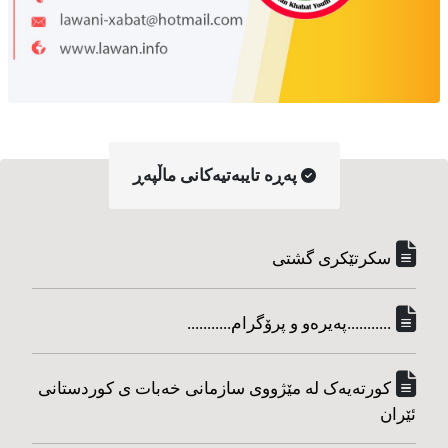
په‌ڕه‌ تایبه‌تیه‌کانی ماڵپه‌ڕ
سکرتێکری گشتی
...........په‌یره‌و و پرۆگرام...........
کورته‌یه‌ک له مێژووی سازمانی خه‌بات ی کوردستانی
ئێران