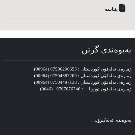
پێناسه‌
په‌یوه‌ندی گرتن
ژماره‌ی ته‌له‌فۆن کوردستان : 07506206655 (00964)
ژماره‌ی ته‌له‌فۆن کوردستان : 07504687209 (00964)
ژماره‌ی ته‌له‌فۆن کوردستان : 07504497138 (00964)
ژماره‌ی ته‌له‌فۆن ئوروپا : 0767676746 (0046)
په‌یوه‌ندی ئه‌له‌کترۆنی: