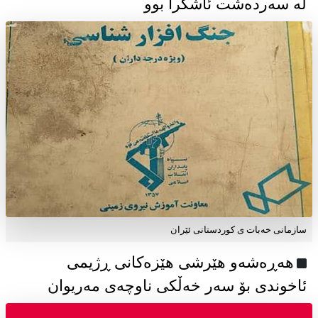
لە سەردەشت ئاشکرا بوو
سازمانی خەبات ی كوردستانی ئێران
هەڕەشەو هێرشی هێزەکانی ڕژیمی
ئاخوندی بۆ سەر خەڵکی ناوچەی مەریوان