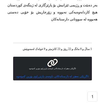
بەر دەبێت و ڕژیمی ئێرانیش بۆ پارێزگاری لە ژینگەی کوردستان
هیچ کاردانەوەیەکی نەبووە و زۆرجاریش بۆ خۆیی دەستی
هەبووە لە سووتانی دارستانەکان
1 ساڵ و 9 مانگ و 22 ڕۆژ و 23 کاتژمێر و 9 خوله‌ک له‌مه‌وپێش‌
ئاگرێکی بەهێز لە دارستانەکانی ناوچەی پارێزراوی بۆزین کەوتەوە
ئاگرێکی بەهێز لە دارستانەکانی ناوچەی پارێزراوی بۆزین کەوتەوە
1