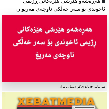
هەڕەشەو هێرشی هێزەکانی ڕژیمی
ئاخوندی بۆ سەر خەڵکی ناوچەی مەریوان
سازمانی خەبات ی کوردستانی ئێران