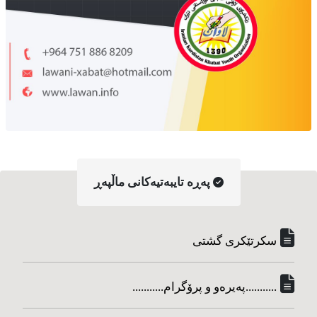
په‌ڕه‌ تایبه‌تیه‌کانی ماڵپه‌ڕ
سکرتێکری گشتی
...........په‌یره‌و و پرۆگرام...........