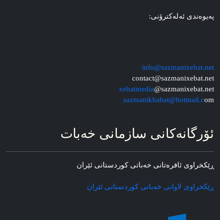
په‌یوه‌ندی ئه‌له‌کترۆنی:
info@sazmanixebat.net
contact@sazmanixebat.net
xebatmedia
@sazmanixebat.net
sazmanikhabat@hotmail.c
om
ئۆرگانه‌کانی سازمانی خه‌بات
ڕێکخراوی ئافره‌تانی خه‌باتی کوردستانی ئێران
ڕێکخراوی لاوانی خه‌باتی کوردستانی ئێران