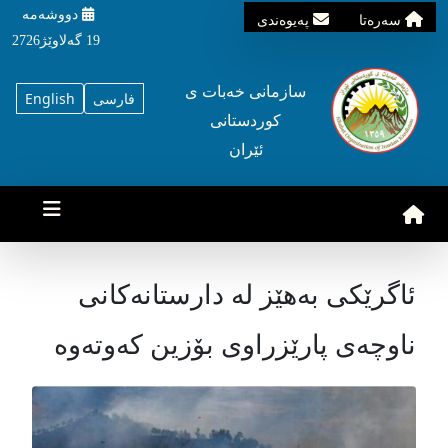
دووشه‌مه‌‌
سه‌ره‌تا
په‌یوه‌ندی
19 گه‌لاوێژ2726
سازمانی خه‌بات ی
فارسی
English
کوردستانی
ئێران
ئاگرێکی بەهێز لە دارستانەکانی
ناوچەی پارێزراوی بۆزین کەوتەوە