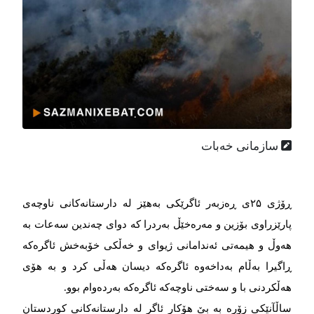
سازمانی خەبات
ڕۆژی ۲۵ی ڕەزبەر ئاگرێکی بەهێز لە دارستانەکانی ناوچەی
پارێزراوی بۆزین و مەرەخێڵ بەردرا کە دوای چەندین سەعات بە
هەوڵ و هیمەتی ئەندامانی ژیوای و خەڵکی خۆبەخش ئاگرەکە
ڕاگیرا بەڵام بەداخەوە ئاگرەکە دیسان هەڵی کرد و بە هۆی
هەڵکردنی با و سەختی ناوچەکە ئاگرەکە بەردەوام بوو.
ساڵآنێکی زۆرە بە بێ هۆکار ئاگر لە دارستانەکانی کوردستان