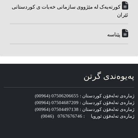
کورته‌یه‌ک له مێژووی سازمانی خه‌بات ی کوردستانی
ئێران
پێناسه‌
په‌یوه‌ندی گرتن
ژماره‌ی ته‌له‌فۆن کوردستان : 07506206655 (00964)
ژماره‌ی ته‌له‌فۆن کوردستان : 07504687209 (00964)
ژماره‌ی ته‌له‌فۆن کوردستان : 07504497138 (00964)
ژماره‌ی ته‌له‌فۆن ئوروپا : 0767676746 (0046)