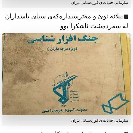
سازمانی خەبات ی كوردستانی ئێران
پیلانە نوێ و مەترسیدارەکەی سپای پاسداران
لە سەردەشت ئاشکرا بوو
سازمانی خەبات ی كوردستانی ئێران