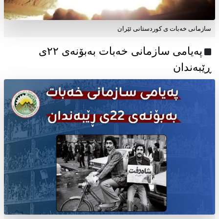
سازمانی خەبات ی کوردستانی ئێران
پەیامی سازمانی خەبات بەبۆنەی ۲۲ی
ڕێبەندان