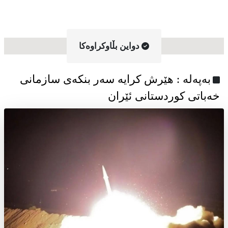
دواین بڵاوکراوه‌کا
به‌په‌له‌ : هێرش کرایە سەر بنکەی سازمانی
خەباتی کوردستانی ئێران