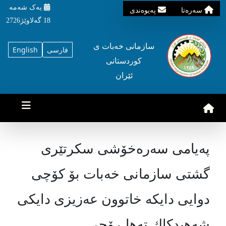
یه‌ک شه‌مه‌
سه‌ره‌تا
په‌یوه‌ندی
18 گه‌لاوێژ2726
سازمانی خه‌بات ی
فارسی
English
کوردستانی
ئێران
پەیامی سەرەخۆشی سکرتێری
گشتی سازمانی خەبات بۆ كۆچی
دوایی دایكە خاتوون عەزیزی دایكی
شەهیدكاك تەها ڕۆحی