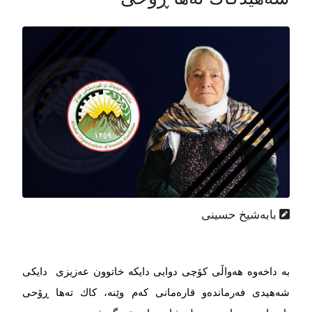
بابەشیخ حسینی
بە داخەوە هەواڵی كۆچی دوایی دایكە خاتوون عەزیزی دایكی
شەهیدی فەرماندەو قارەمانی كەم وێنە، كاك تەها ڕۆحی