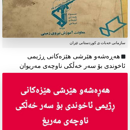
سازمانی خەبات ی كوردستانی ئێران
هەڕەشەو هێرشی هێزەکانی ڕژیمی
ئاخوندی بۆ سەر خەڵکی ناوچەی مەریوان