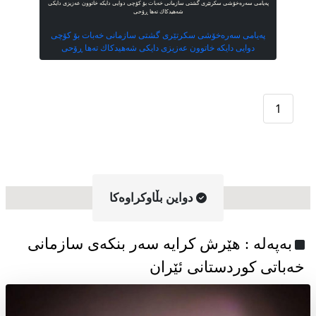
پەیامی سەرەخۆشی سکرتێری گشتی سازمانی خەبات بۆ كۆچی دوایی دایكە خاتوون عەزیزی دایكی
شەهیدكاك تەها ڕۆحی
پەیامی سەرەخۆشی سکرتێری گشتی سازمانی خەبات بۆ كۆچی
دوایی دایكە خاتوون عەزیزی دایكی شەهیدكاك تەها ڕۆحی
1
دواین بڵاوکراوه‌کا
به‌په‌له‌ : هێرش کرایە سەر بنکەی سازمانی
خەباتی کوردستانی ئێران