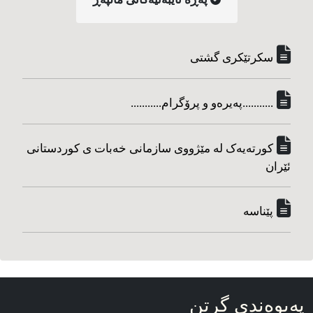
سکرتێکری گشتی
...........په‌یره‌و و پرۆگرام...........
کورته‌یه‌ک له مێژووی سازمانی خه‌بات ی کوردستانی
ئێران
پێناسه‌
په‌یوه‌ندی گرتن