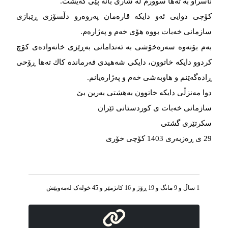
ناسراو بە تەها سوورم لە شاری بانە پێی گەیشت.
كۆچی دوایی ئەو دایكە قارەمان پەروەرو دڵسۆزی ڕێبازی
سازمانی خەبات بووە هۆی خەم و پەژارەم.
بەم بۆنەوە سەرەخۆشی بە ئەندامانی بەڕێزی خانەوادەی كۆچ
كردوو دایكە خاتوون، دايكى شەهیدی فەرماندە كاك تەها ڕۆحی
ڕادەگەێنم و هاوبەشی خەم و پەژارەیانم.
دوا مەنزڵی دایكە خاتوون بەهشتی بەرین بێ
سازمانی خەبات ی كوردستانی ئێران
سكرتێری گشتی
29 ی ڕەزبەری 1403 كۆچی خۆری
1 ساڵ و 9 مانگ و 19 ڕۆژ و 16 کاتژمێر و 45 خوله‌ک له‌مه‌وپێش‌