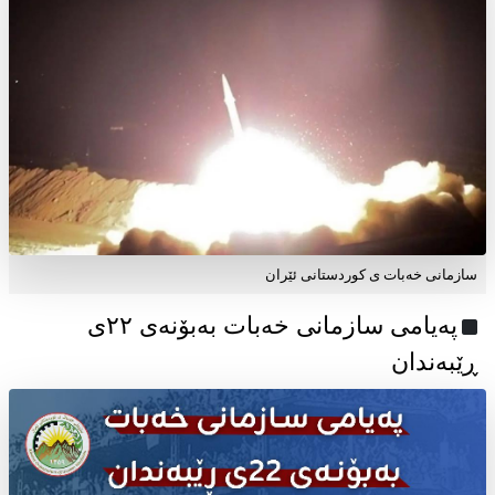
سازمانی خەبات ی کوردستانی ئێران
پەیامی سازمانی خەبات بەبۆنەی ۲۲ی
ڕێبەندان