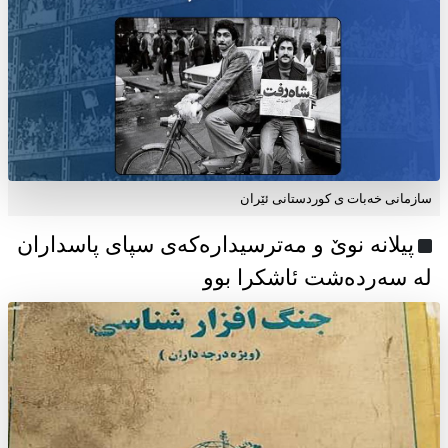
سازمانی خەبات ی كوردستانی ئێران
پیلانە نوێ و مەترسیدارەکەی سپای پاسداران
لە سەردەشت ئاشکرا بوو