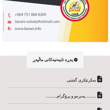
په‌ڕه‌ تایبه‌تیه‌کانی ماڵپه‌ڕ
سکرتێکری گشتی
...........په‌یره‌و و پرۆگرام...........