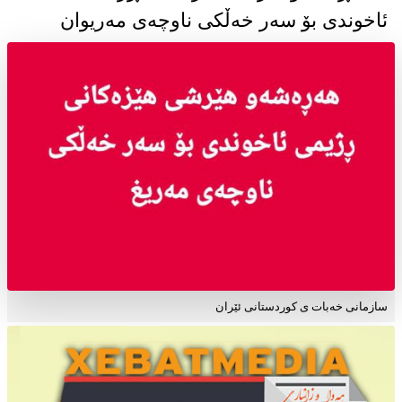
ئاخوندی بۆ سەر خەڵکی ناوچەی مەریوان
سازمانی خەبات ی کوردستانی ئێران