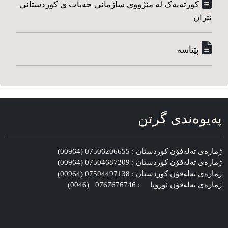
کورته‌یه‌ک له مێژووی سازمانی خه‌بات ی کوردستانی
ئێران
پێناسه‌
په‌یوه‌ندی گرتن
ژماره‌ی ته‌له‌فۆن کوردستان : 07506206655 (00964)
ژماره‌ی ته‌له‌فۆن کوردستان : 07504687209 (00964)
ژماره‌ی ته‌له‌فۆن کوردستان : 07504497138 (00964)
ژماره‌ی ته‌له‌فۆن ئوروپا : 0767676746 (0046)