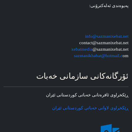
په‌یوه‌ندی ئه‌له‌کترۆنی:
info@sazmanixebat.net
contact@sazmanixebat.net
xebatmedia
@sazmanixebat.net
sazmanikhabat@hotmail.c
om
ئۆرگانه‌کانی سازمانی خه‌بات
ڕێکخراوی ئافره‌تانی خه‌باتی کوردستانی ئێران
ڕێکخراوی لاوانی خه‌باتی کوردستانی ئێران