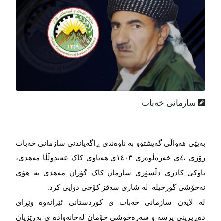
سازمانی خەبات
بەپێی هەواڵی گەیشتوو به ناوەندی ڕاگەیاندنی سازمانی خەبات
رۆژی ،٤ی خەزەڵوەری ۱٤٠۳ی هەتاوی کاک عەبدوڵڵا مەهدی،
باوکی کادری دڵسۆزی سازمان کاک گۆران مەهدی بە هۆی
نەخۆشی گورچیلە لە شاری سەقز کۆچی دوایی کرد.
له لایەن سازمانی خەبات ی کوردستانی ئێرانەوە وێڕای
دەڕبڕینی پرسه و سەرەخوشی خۆمان لەخانەوادە ی بەڕێزیان