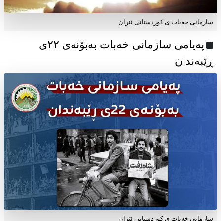
سازمانی خەبات ی کوردستانی ئێران
پەیامی سازمانی خەبات بەبۆنەی ۲۲ی
ڕێبەندان
سازمانی خەبات ی كوردستانی ئێران