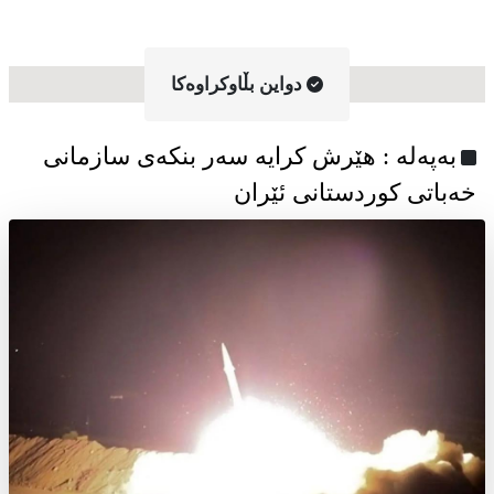
دواین بڵاوکراوه‌کا
به‌په‌له‌ : هێرش کرایە سەر بنکەی سازمانی
خەباتی کوردستانی ئێران