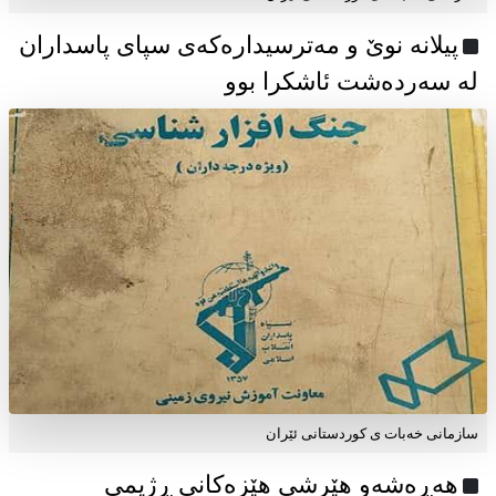
پیلانە نوێ و مەترسیدارەکەی سپای پاسداران
لە سەردەشت ئاشکرا بوو
سازمانی خەبات ی كوردستانی ئێران
هەڕەشەو هێرشی هێزەکانی ڕژیمی