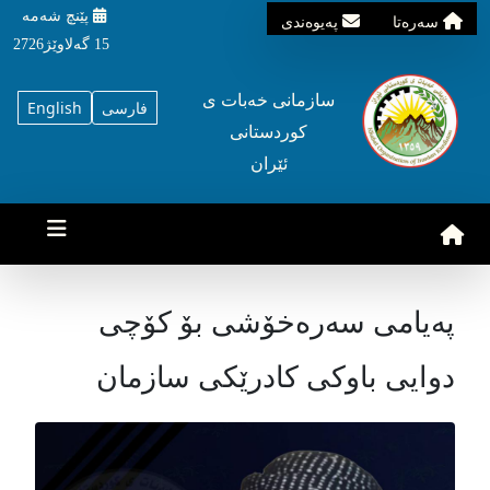
پێنچ شه‌مه‌
سه‌ره‌تا
په‌یوه‌ندی
15 گه‌لاوێژ2726
سازمانی خه‌بات ی
فارسی
English
کوردستانی
ئێران
پەیامی سەرەخۆشی بۆ کۆچی
دوایی باوکی کادرێکی سازمان