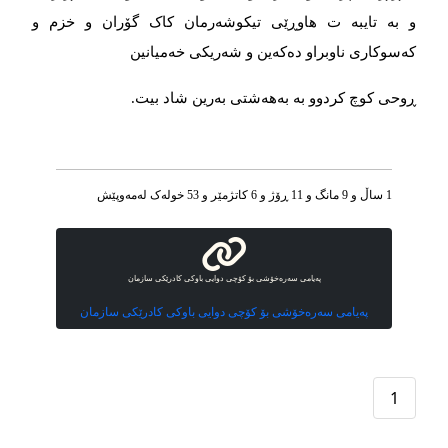
و به تایبه ت هاوڕێی تیکوشەرمان کاک گۆران و خزم و
کەسوکاری ناوبراو دەکەین و شەریکی خەمیانین
ڕوحی کوچ کردوو به بەهەشتی بەرین شاد بیت.
1 ساڵ و 9 مانگ و 11 ڕۆژ و 6 کاتژمێر و 53 خوله‌ک له‌مه‌وپێش‌
پەیامی سەرەخۆشی بۆ کۆچی دوایی باوکی کادرێکی سازمان
پەیامی سەرەخۆشی بۆ کۆچی دوایی باوکی کادرێکی سازمان
1