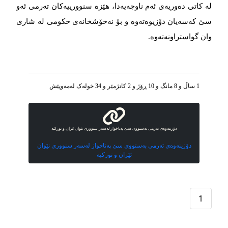
لە کاتی دەوریەی ئەم ناوچەیەدا، هێزە سنوورییەکان تەرمی ئەو
سێ کەسەیان دۆزیوەتەوە و بۆ نەخۆشخانەی حکومی لە شاری
وان گواستراونەتەوە.
1 ساڵ و 8 مانگ و 10 ڕۆژ و 2 کاتژمێر و 34 خوله‌ک له‌مه‌وپێش‌
دۆزینەوەی تەرمی بەستووی سێ پەناخواز لەسەر سنووری نێوان ئێران و تورکیە
دۆزینەوەی تەرمی بەستووی سێ پەناخواز لەسەر سنووری نێوان
ئێران و تورکیە
1