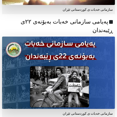
سازمانی خەبات ی کوردستانی ئێران
پەیامی سازمانی خەبات بەبۆنەی ۲۲ی
ڕێبەندان
سازمانی خەبات ی كوردستانی ئێران