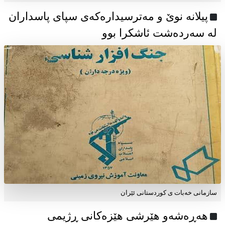
پیلانە نوێ و مەترسیدارەکەی سپای پاسداران
لە سەردەشت ئاشکرا بوو
سازمانی خەبات ی كوردستانی ئێران
هەڕەشەو هێرشی هێزەکانی ڕژیمی