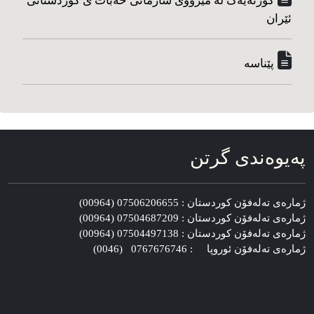
کورته‌یه‌ک له مێژووی سازمانی خه‌بات ی کوردستانی
ئێران
پێناسه‌
په‌یوه‌ندی گرتن
ژماره‌ی ته‌له‌فۆن کوردستان : 07506206655 (00964)
ژماره‌ی ته‌له‌فۆن کوردستان : 07504687209 (00964)
ژماره‌ی ته‌له‌فۆن کوردستان : 07504497138 (00964)
ژماره‌ی ته‌له‌فۆن ئوروپا : 0767676746 (0046)