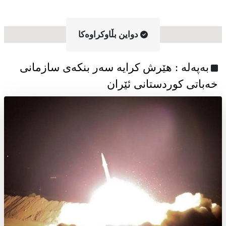
دواین بڵاوکراوه‌کا
به‌په‌له‌ : هێرش کرایە سەر بنکەی سازمانی
خەباتی کوردستانی ئێران