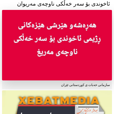
ئاخوندی بۆ سەر خەڵکی ناوچەی مەریوان
سازمانی خەبات ی کوردستانی ئێران