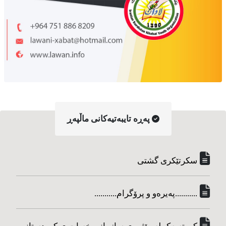
په‌ڕه‌ تایبه‌تیه‌کانی ماڵپه‌ڕ
سکرتێکری گشتی
...........په‌یره‌و و پرۆگرام...........