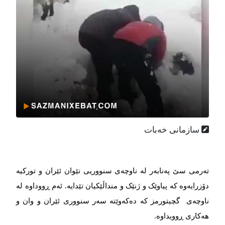
سازمانی خەبات
تەرمی سێ پەنابەر لە ناوچەی سنووریی نێوان ئێران و تورکیە
دۆزرایەوە کە پیاوێک و ژنێک و منداڵێکیان تێدایە. ئەم ڕووداوە لە
ناوچەی گچیتورمز کە دەکەوێتە سەر سنووری ئێران و وان و
هەکاری ڕوویداوە.