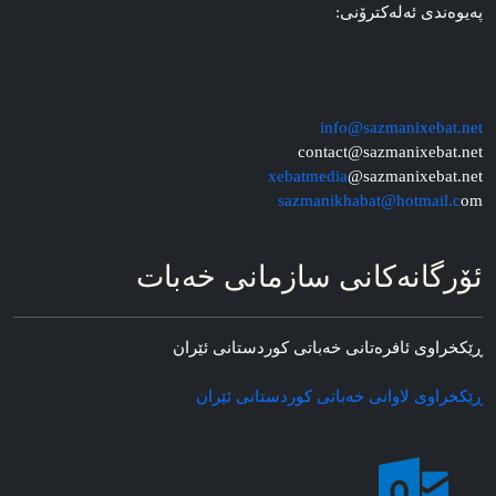
په‌یوه‌ندی ئه‌له‌کترۆنی:
info@sazmanixebat.net
contact@sazmanixebat.net
xebatmedia
@sazmanixebat.net
sazmanikhabat@hotmail.c
om
ئۆرگانه‌کانی سازمانی خه‌بات
ڕێکخراوی ئافره‌تانی خه‌باتی کوردستانی ئێران
ڕێکخراوی لاوانی خه‌باتی کوردستانی ئێران