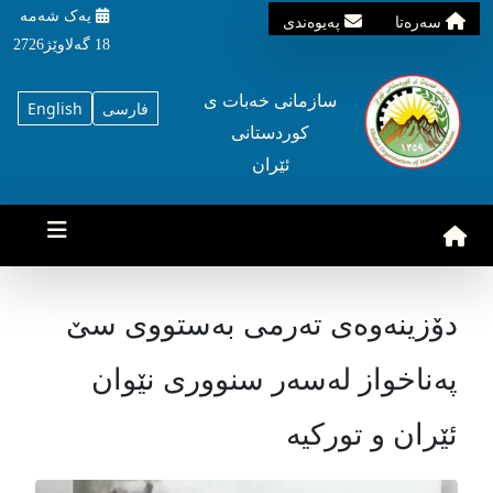
یه‌ک شه‌مه‌
سه‌ره‌تا
په‌یوه‌ندی
18 گه‌لاوێژ2726
سازمانی خه‌بات ی
فارسی
English
کوردستانی
ئێران
دۆزینەوەی تەرمی بەستووی سێ
پەناخواز لەسەر سنووری نێوان
ئێران و تورکیە