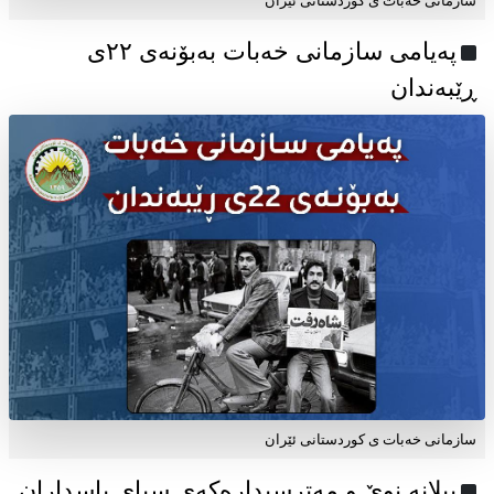
سازمانی خەبات ی کوردستانی ئێران
پەیامی سازمانی خەبات بەبۆنەی ۲۲ی
ڕێبەندان
سازمانی خەبات ی كوردستانی ئێران
پیلانە نوێ و مەترسیدارەکەی سپای پاسداران