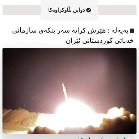
دواین بڵاوکراوه‌کا
به‌په‌له‌ : هێرش کرایە سەر بنکەی سازمانی
خەباتی کوردستانی ئێران