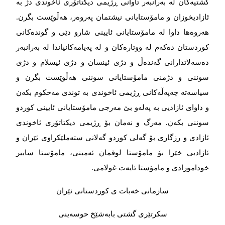
گشتیەكان لە بەرانبەر تاوانی ڕژیمی دیكتاتۆری ئاخوندی دژ به
ئازادیخوزان و مامۆستایانی نیشتمان پەروەر، هەڵوێست بگرن.
هەروەها داوا لە مامۆستایانی ئایینی شارو دێی و گوندەكانی
كوردستان دەكەم لە ووتارەكان و لە پەیامەكانیاندا لە بەرانبەر
دەسەلاتدارانی گەندەڵ و دژی ئینسان و دژی ئیسلام و دژی
سوننی و دژمنی مامۆستایانی سوننی هەڵوێست بگرن و
سیاسەتە چەپەڵەكانی ڕژیمی ئاخوندی بە توندی مەحكوم بكەن
و داوای ئازادیی بە پەلەو بێ‌ مەرجی مامۆستایانی ئایینی كوردو
سوننی بكەن. مەرگ و نەمان بۆ ڕژیمی دیكتاتۆری ئاخوندی
ئازادی و رزگاری بۆ گەلی كوردو گەلانی ستەملێكراوی ئێران و
ئازادیی خێرا بۆ مامۆستا لوقمان ئەمینی، مامۆستا سابیر
خودامورادی و مامۆستا ئایەت غولامی.
سازمانی خەبات ی كوردستانی ئێران
سكرتێری گشتی بابەشێخ حوسەینی