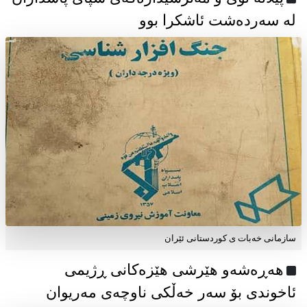
لە سەردەشت ئاشکرا بوو
سازمانی خەبات ی كوردستانی ئێران
هەڕەشەو هێرشی هێزەکانی ڕژیمی
ئاخوندی بۆ سەر خەڵکی ناوچەی مەریوان