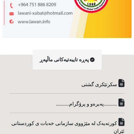
په‌ڕه‌ تایبه‌تیه‌کانی ماڵپه‌ڕ
سکرتێکری گشتی
...........په‌یره‌و و پرۆگرام...........
کورته‌یه‌ک له مێژووی سازمانی خه‌بات ی کوردستانی
ئێران