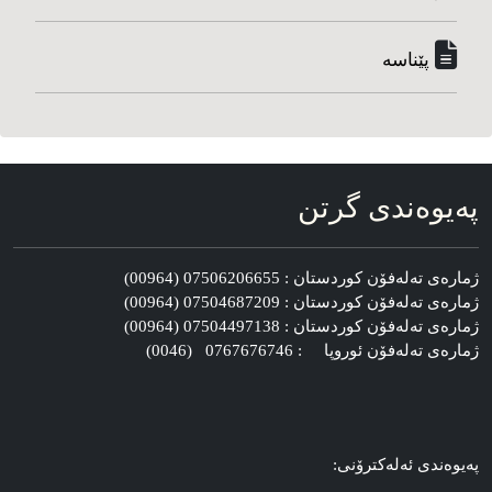
پێناسه‌
په‌یوه‌ندی گرتن
ژماره‌ی ته‌له‌فۆن کوردستان : 07506206655 (00964)
ژماره‌ی ته‌له‌فۆن کوردستان : 07504687209 (00964)
ژماره‌ی ته‌له‌فۆن کوردستان : 07504497138 (00964)
ژماره‌ی ته‌له‌فۆن ئوروپا : 0767676746 (0046)
په‌یوه‌ندی ئه‌له‌کترۆنی: