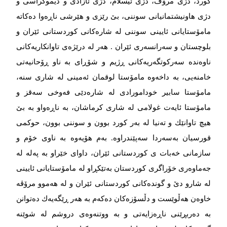
كورد، دژی مرۆڤ، دژی ئیسلام، دژی ئازادی و دیموكراسی و
دژی هاونیشتمانیانی سوننی، بێ‌ رێزی و هێرشی ناڕەوا دەكاتە
مامۆستایانی ئایینی سوننی لە شارەكانی كوردستانی ئێران و
بلوچستان و سەرانسەری ئێران . هەر لە درێژەی تاوانكاریەكانی
ناوەندە سەركوتگەریەكانی ڕژیم و شۆڕای بە ناو ڕۆحانیەتی
خامنەیی، بە داخەوە مامۆستا لوقمان ئەمینی لە شاری سنە،
مامۆستا سابیر خودامورادی لە شارەدێی فەوخی سەقز و
مامۆستا ئایەت غولامی لە شاری كرماشان، بە ناڕەواو بە بێ‌
هیچ تاوانێك و تەنیا لە بەر كورد بوون و سوننی بوون، حوكمی
قورسیان بەسەردا سەپێندراوە. بەم هۆیەوە بە ناوی خۆم و
سازمانی خەبات ی كوردستانی ئێران، داوای خێراو بە پەلە لە
جەماوەری خۆراگری كوردستان بەتێكڕاو لە مامۆستایانی ئایینی
لە شارو دێ‌ و گوندەكانی كوردستانی ئێران و لە هەموو مرۆڤە
خاوەن هەڵوێست و دڵسۆزەكان دەكەم بە هەر ڕێگەیەك دەتوانن
بە دەربڕێنی ناڕەزایەتی و بە ووتنەوەی دروشم لە شوێنە