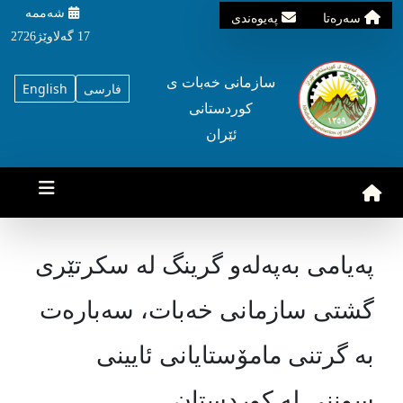
شه‌ممه‌
سه‌ره‌تا
په‌یوه‌ندی
17 گه‌لاوێژ2726
سازمانی خه‌بات ی
فارسی
English
کوردستانی
ئێران
پەیامی بەپەلەو گرینگ لە سكرتێری
گشتی سازمانی خەبات، سەبارەت
بە گرتنی مامۆستایانی ئایینی
سوننی لە كوردستان