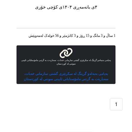
۴ی بانەمەڕی ۱۴۰۴ی كۆچی خۆری
1 ساڵ و 3 مانگ و 15 ڕۆژ و 3 کاتژمێر و 56 خوله‌ک له‌مه‌وپێش‌
پەیامی بەپەلەو گرینگ لە سكرتێری گشتی سازمانی خەبات، سەبارەت بە گرتنی مامۆستایانی ئایینی
سوننی لە كوردستان
پەیامی بەپەلەو گرینگ لە سكرتێری گشتی سازمانی خەبات،
سەبارەت بە گرتنی مامۆستایانی ئایینی سوننی لە كوردستان
1