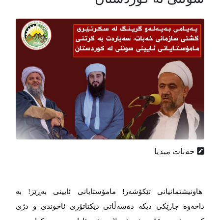
خەبات میدیا
هاونیشتمانیانی تێكۆشەر! مامۆستایانی ئایینی بەڕێز! بە
داخەوە جارێكی دیكە دەسەڵاتی دیكتاتۆری ئاخوندی و دژی