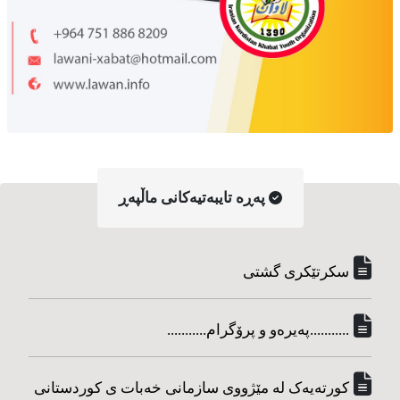
په‌ڕه‌ تایبه‌تیه‌کانی ماڵپه‌ڕ
سکرتێکری گشتی
...........په‌یره‌و و پرۆگرام...........
کورته‌یه‌ک له مێژووی سازمانی خه‌بات ی کوردستانی