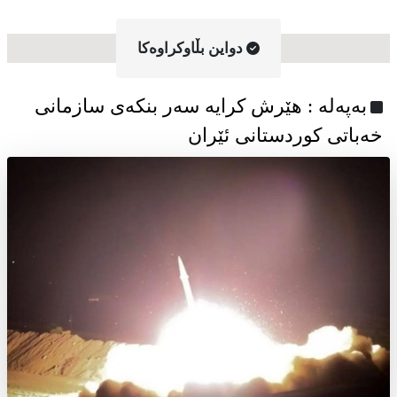
دواین بڵاوکراوه‌کا
به‌په‌له‌ : هێرش کرایە سەر بنکەی سازمانی
خەباتی کوردستانی ئێران