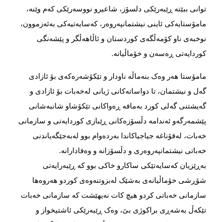
توانی ببێتە ڕێبه‌رێكی دلسۆز، شاعیرو نووسەرێكی كەم وێنە،
مامۆستایه‌کی ئاینی نیشتمانپه‌روەر، که‌سایه‌تیه‌کی به‌ئه‌زموون،
نوخبه‌ی ناو کۆمه‌ڵگه‌ی کوردستان و‌ ئاڵاهه‌ڵگر و پێشه‌نگی‌
كوردایەتی ڕەسەن و خۆماڵیانە.
مامۆستا هەر وەک بنه‌‌ماڵه‌ ناودار و تێکۆشه‌رەکەی بۆ ئازادی
گه‌ل و نیشتمان، تا دواساته‌کانی ژیانی له‌خه‌بات بۆ ئازادی و
گه‌یشتنی گه‌لی کورد به‌مافه‌ ڕه‌واکانی تێکۆشاو شانبه‌شانی
پێشمه‌رگه‌و ئه‌ندامه‌ دڵسۆزه‌کانی ڕێبازی کوردایه‌تی و سازمانی
خەبات، لەقۆناغه‌ جیاجیاکاندا بەردەوام بوو لەبەجێگەیاندنی
خەباتی نیشتمانپه‌روه‌ری و دڵسۆزانه‌ و وه‌فادارانه‌.
بەڕێزیان کەسایەتێکی ساکارو خاکی بوو کە ڕێبەرایەتی
شۆڕشی خۆماڵیانەی بەشێک‌ لەبزوتنه‌وه‌ی کوردو هەروەها
سازمانی خه‌باتی کردو هیچ کات نه‌یهێشت که‌ سازمانی خه‌بات
تێکه‌ڵ به‌شه‌ڕی براكوژی بێ، وه‌ک ڕێبه‌رێکی ئاشتیخواز و