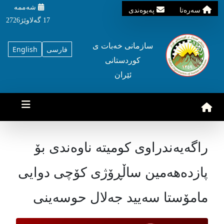
شه‌ممه‌
سه‌ره‌تا
په‌یوه‌ندی
17 گه‌لاوێژ2726
سازمانی خه‌بات ی
فارسی
English
کوردستانی
ئێران
راگەیەندراوی کومیتە ناوەندی بۆ
پازدەهەمین ساڵڕۆژی کۆچی دوایی
مامۆستا سەیید جەلال حوسەینی