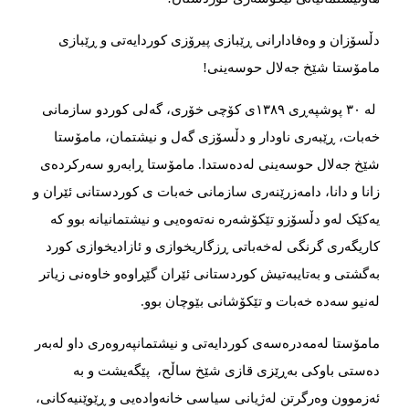
دڵسۆزان و وه‌فادارانی ڕێبازی پیرۆزی کوردایه‌تی و ڕێبازی
مامۆستا شێخ جه‌لال حوسەینی!
له‌ ٣٠ پوشپه‌ڕی ۱٣٨٩ی کۆچی خۆری، گه‌لی کوردو سازمانی
خه‌بات، ڕێبه‌ری ناودار و دڵسۆزی گه‌ل و نیشتمان، مامۆستا
شێخ جه‌لال حوسەینی له‌ده‌ستدا. مامۆستا ڕابه‌رو سه‌رکردەی
زانا و دانا، دامه‌زرێنه‌ری سازمانی خه‌بات ی کوردستانی ئێران و
یه‌کێک له‌و دڵسۆزو تێکۆشەرە نه‌ته‌‌وه‌یی و نیشتمانیانه‌ بوو که‌
کاریگه‌ری گرنگی له‌خه‌باتی ڕزگاریخوازی و ئازادیخوازی کورد
به‌گشتی و به‌تایبه‌تیش کوردستانی ئێران گێڕاوەو خاوه‌نی زیاتر
لەنیو سه‌‌‌ده‌‌‌ ‌‌‌خه‌‌‌بات و تێکۆشانی بێوچان بوو.
مامۆستا له‌مەدرەسەی کوردایه‌تی و نیشتمانپه‌روه‌ری داو لەبەر
دەستی باوکی بەڕێزی قازی شێخ ساڵح، پێگه‌یشت و بە
ئەزموون وەرگرتن لەژیانی سیاسی خانەوادەیی و ڕێوێنیەكانی،