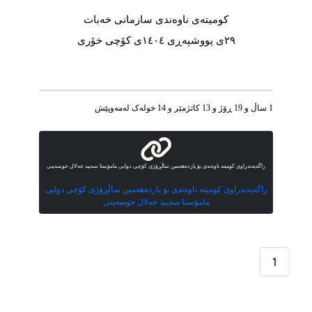
کومیتەی ناوەندی سازمانی خەبات
۲۹ی پووشپەڕی ۱٤٠٤ی کۆچی خۆری
1 ساڵ و 19 ڕۆژ و 13 کاتژمێر و 14 خوله‌ک له‌مه‌وپێش‌
راگەیەندراوی کومیتە ناوەندی بۆ پازدەهەمین ساڵڕۆژی کۆچی دوایی مامۆستا سەیید جەلال حوسەینی
راگەیەندراوی کومیتە ناوەندی بۆ پازدەهەمین ساڵڕۆژی کۆچی دوایی
مامۆستا سەیید جەلال حوسەینی
1