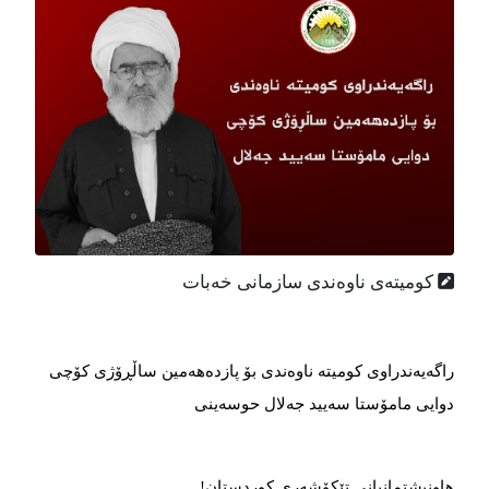
کومیتەی ناوەندی سازمانی خەبات
راگەیەندراوی کومیتە ناوەندی بۆ پازدەهەمین ساڵڕۆژی کۆچی
دوایی مامۆستا سەیید جەلال حوسەینی
هاونیشتمانیانی تێکۆشه‌ری کوردستان!