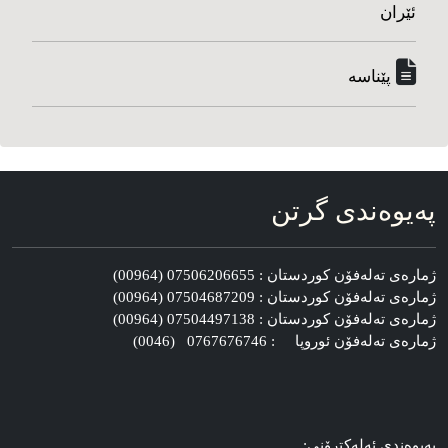
ئێران
پێناسه‌
په‌یوه‌ندی گرتن
ژماره‌ی ته‌له‌فۆن کوردستان : 07506206655 (00964)
ژماره‌ی ته‌له‌فۆن کوردستان : 07504687209 (00964)
ژماره‌ی ته‌له‌فۆن کوردستان : 07504497138 (00964)
ژماره‌ی ته‌له‌فۆن ئوروپا : 0767676746 (0046)
په‌یوه‌ندی ئه‌له‌کترۆنی: