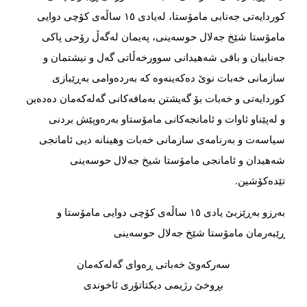
کوردایه‌تی جه‌نابی مامۆستا، له‌یادی ١٥ ساڵه‌ی کۆچی دوایی
مامۆستا شێخ جه‌لال حوسەینی، په‌یمان له‌گه‌ڵ رۆحی پاکی
جه‌نابیان و باقی شه‌هیدانی سوورخه‌ڵاتی گه‌ل و نیشتمان و
سازمانی خه‌بات نوێ ده‌که‌ینه‌وه‌ که‌ به‌رده‌وامی به‌ڕێبازی
کوردایه‌تی و خه‌بات بۆ گه‌یشتن به‌مافه‌کانی گه‌له‌که‌مان ده‌ده‌ین
و له‌پێناو ئاوات و ئامانجه‌کانی مامۆستاو به‌ره‌وپێش بردنی
سیاسه‌ت و به‌رنامه‌ی سازمانی خه‌بات وهینانە دیی ئامانجی
شەهیدان و ئامانجی مامۆستا شیخ جەلال حوسەینی
تێده‌کۆشین.
به‌رزو به‌ڕێزبێ یادی ١٥ ساڵه‌ی کۆچی دوایی مامۆستا و
ڕێبه‌رمان مامۆستا شێخ جه‌لال حوسەینی
سه‌رکه‌وێ خه‌باتی ڕه‌وای گه‌له‌که‌‌مان
بڕوخێ رژیمی دیکتاتۆری ئاخوندی