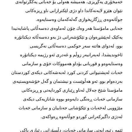
خەمخۆری یه‌کڕیزی، هه‌میشه‌ هه‌وڵی بۆ خه‌باتی یەكگرتوانەی
نێوان هێزو لایه‌نه‌کاندا داو دژی لێکترازانی ناو ڕیزه‌کانی
جوڵانەوەی ڕزگاریخوازی گه‌له‌که‌مان وه‌ستایه‌وه‌.
جەنابی مامۆستا هەر وەك چۆن لەماوەی دەسەڵاتی پاشایه‌‌‌تیدا
یەکێک لەپێشڕەوان و تێکۆشەرانی دژ بەو دەسەڵاتە دیکتاتۆرە
بوو، لەدوای هاتنە سەر حوکمی ده‌‌‌سه‌‌‌ڵاتی نه‌‌‌گریسی
ئاخوندیشدا، لەبەرانبەر زوڵم و غەدری ئه‌‌‌و رژیمه‌‌‌ دیکتاتۆره
وه‌ستایه‌وەو‌ و قوربانی بۆداو هەمووكات خۆی و سازمانی
خه‌بات له‌پشتیوانی کردنی کورد له‌به‌شه‌کانی دیکه‌ی کوردستان
بەردەوام بوو. ئەو هەڵوێست و نیشتمان و گەل خۆشەویستیه‌ی
مامۆستا شێخ جه‌لال له‌ناو ڕێبازی کوردایه‌تی و ڕیزه‌کانی
سازمانی خه‌بات ڕه‌نگی دایه‌وه‌و بووه شانازیەكی‌‌ دیكەی
مێژوویی له‌خه‌بات و تێكۆشانی جەنابیان و سازمانی خەبات
لەدژی داگیرکه‌رانی کوردو جوڵانەوە ڕه‌واکەی. ‌
ئێمه‌ ڕێبه‌رایه‌تی سازمانی خه‌بات، دڵسۆزانی ڕێبازی پاکی