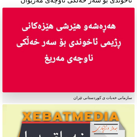
ئاخوندی بۆ سەر خەڵکی ناوچەی مەریوان
سازمانی خەبات ی کوردستانی ئێران