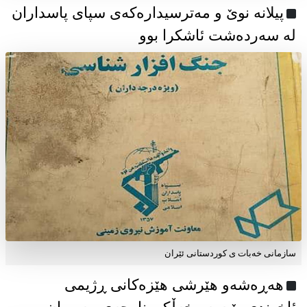
پیلانە نوێ و مەترسیدارەکەی سپای پاسداران
لە سەردەشت ئاشکرا بوو
سازمانی خەبات ی كوردستانی ئێران
هەڕەشەو هێرشی هێزەکانی ڕژیمی