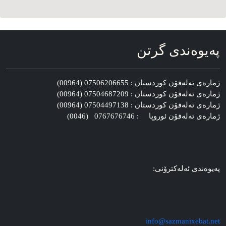
په‌یوه‌ندی گرتن
ژماره‌ی ته‌له‌فۆن کوردستان : 07506206655 (00964)
ژماره‌ی ته‌له‌فۆن کوردستان : 07504687209 (00964)
ژماره‌ی ته‌له‌فۆن کوردستان : 07504497138 (00964)
ژماره‌ی ته‌له‌فۆن ئوروپا : 0767676746 (0046)
په‌یوه‌ندی ئه‌له‌کترۆنی:
info@sazmanixebat.net