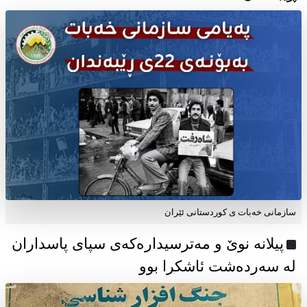
سازمانی خەبات ی كوردستانی ئێران
پیلانە نوێ و مەترسیدارەکەی سپای پاسداران
لە سەردەشت ئاشکرا بوو