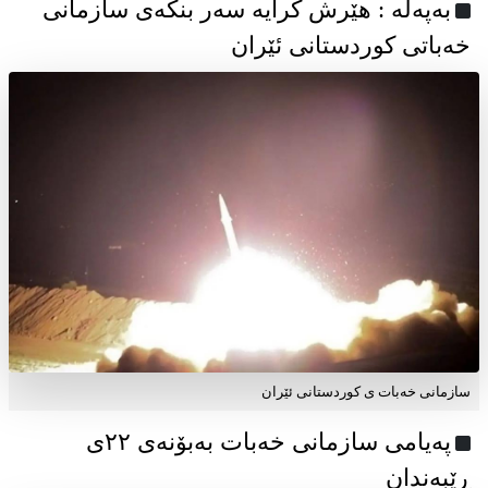
به‌په‌له‌ : هێرش کرایە سەر بنکەی سازمانی
خەباتی کوردستانی ئێران
سازمانی خەبات ی کوردستانی ئێران
پەیامی سازمانی خەبات بەبۆنەی ۲۲ی
ڕێبەندان