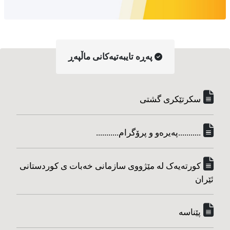
په‌ڕه‌ تایبه‌تیه‌کانی ماڵپه‌ڕ
سکرتێکری گشتی
...........په‌یره‌و و پرۆگرام...........
کورته‌یه‌ک له مێژووی سازمانی خه‌بات ی کوردستانی
ئێران
پێناسه‌