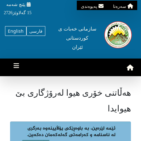
پێنچ شه‌مه‌
سه‌ره‌تا
په‌یوه‌ندی
15 گه‌لاوێژ2726
سازمانی خه‌بات ی
فارسی
English
کوردستانی
ئێران
هەڵاتنی خۆری هیوا لەرۆژگاری بێ
هیوایدا