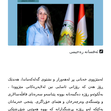
ئەفسانە رەحیمی
لەمێژووی خەباتی پڕ لەهەوراز و نشێوی گەلەکەماندا، هەندێک
ڕۆژ هەن کە رۆژانی ئاسایی نین لەلاپەڕەکانی مێژوودا ،
بەڵکوئەو رۆژە دەگمەنانە بوونە پێناسەو سەرەتای قافڵەسالاری
و وێستگەی وەرچەرخان و هێمای خۆڕاگری. پێنجی خەرمانان
یەکێکە لەو ڕۆژە پڕشنگدارانە کە بووە هەوێنی شۆڕشێکی