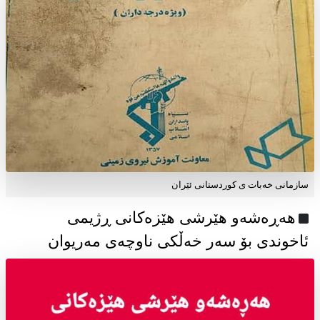
سازمانی خەبات ی كوردستانی ئێران
هەڕەشەو هێرشی هێزەکانی ڕژیمی
ئاخوندی بۆ سەر خەڵکی ناوچەی مەریوان