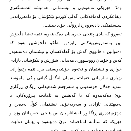
وەک هێزێکی نەتەوەیی و نیشتمانی، هەمیشە لەسەنگەری
دیفاعکردن لەمافەکانی گەلی کوردو تێکۆشان بۆ دامەزراندنی
سیستمێکی دادپەروەردا، ڕۆڵی خۆی ببینێت.
ئەمڕۆ کە یادی پێنجی خەرمانان دەکەینەوە، ئێمە تەنیا دڵخۆش
نین بەسەروەرییەکانی ڕابردوو بەڵکو دڵخۆشین بەوە کە
دەتوانین داهاتووی گەش بۆ گەلەکەمان و نیشتمان دەستەبەر
کەین و خۆمان رووسووری مەیدانی شۆڕش و تێکۆشانی ئازادی
خوازی و نیشتمان و نەتەوە خۆشەویستی بین. ئێمە رێبوارانی
رێبازی سازمانی خەبات، پەیمان لەگەڵ گیانی پاکی مامۆستا
سەید جەلال حوسەینی و سەرجەم شەهیدانی ڕێگای ڕزگاری
نوێ دەکەینەوە کە تا گەیشتن بە ئامانجە پیرۆزەکان، تا
بەدیهێنانی ئازادی و سەربەخۆیی نیشتمان، کۆڵ نەدەین و
درێژەپێدەری ڕێگا پڕ لەشانازییان بین.پێنجی خەرمانان وزە و
هێزێکە کە ساڵانە لەناخماندا نوێ دەبێتەوە و پێمان دەڵێت:
خەبات بەردەوامە و سەرکەوتن هەر دێت.