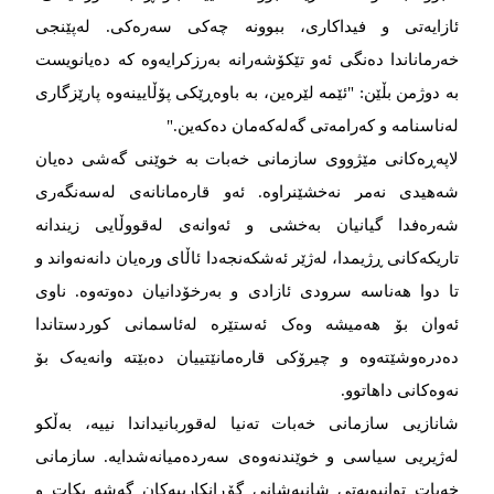
ئازایەتی و فیداکاری، ببوونە چەکی سەرەکی. لەپێنجی
خەرماناندا دەنگی ئەو تێکۆشەرانە بەرزکرایەوە کە دەیانویست
بە دوژمن بڵێن: "ئێمە لێرەین، بە باوەڕێکی پۆڵایینەوە پارێزگاری
لەناسنامە و کەرامەتی گەلەکەمان دەکەین."
لاپەڕەکانی مێژووی سازمانی خەبات بە خوێنی گەشی دەیان
شەهیدی نەمر نەخشێنراوە. ئەو قارەمانانەی لەسەنگەری
شەرەفدا گیانیان بەخشی و ئەوانەی لەقووڵایی زیندانە
تاریکەکانی ڕژیمدا، لەژێر ئەشکەنجەدا ئاڵای ورەیان دانەنەواند و
تا دوا هەناسە سرودی ئازادی و بەرخۆدانیان دەوتەوە. ناوی
ئەوان بۆ هەمیشە وەک ئەستێرە لەئاسمانی کوردستاندا
دەدرەوشێتەوە و چیرۆکی قارەمانێتییان دەبێتە وانەیەک بۆ
نەوەکانی داهاتوو.
شانازیی سازمانی خەبات تەنیا لەقوربانیداندا نییە، بەڵکو
لەژیریی سیاسی و خوێندنەوەی سەردەمیانەشدایە. سازمانی
خەبات توانیویەتی شانبەشانی گۆڕانکارییەکان گەشە بکات و