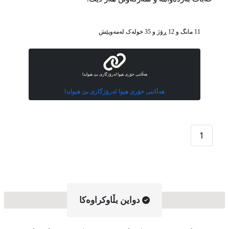
11 مانگ و 12 ڕۆژ و 35 خوله‌ک له‌مه‌وپێش‌
هەڵاتنی خۆری هیوا لەرۆژگاری بێ هیوایدا
هەڵاتنی خۆری هیوا لەرۆژگاری بێ هیوایدا
1
دواین بڵاوکراوه‌کا