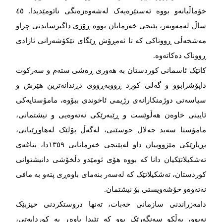
خۆماڵیانەو بووە ئەستێرەیەک لەشەوەزەنگی نائومێدیدا. ٤٥
ساڵ لەمەوبەر، پێنجی خەرمانان بووە ڕۆژی داگیرساندنی چراو
مەشخەڵی ڕووناکی کە تا ئەمڕۆش ڕێگای تێکۆشەرانی ئازادی
ڕووناک دەکاتەوە.
کاتێک ئاسمانی کوردستان بە هەوری ڕەشی ستەم و سەرکوت
داپۆشرابوو و گەلی کورد ڕووبەڕووی دڕندانەترین هێرش و
سیاسەتی دوژمنکارانەی رژیمی ئاخوندی ببۆوە، مامۆستایەکی
ئایینی خاوەن هەڵوێست و ڕێبەرێکی نەتەوەیی و نیشتمانی،
مامۆستا سەید جەلال حوسێنی، لەگەڵ پۆلێک لەهاوڕێیانی،
بڕیارێکی مێژووییان داو لەپێنجی خەرمانانی ١٣٥٩دا، بناغەی
تەشکیلاتێکیان دانا کە بووە هۆی ئومێدو دڵخۆشی دانیشتوانی
کوردستان، تەشکیلاتێک کە لەسەر بنەمای باوەڕی پتەو بە مافی
نەتەوەو خۆشەویستی بۆ نیشتمان.
دامەزراندنی سازمانی خەبات، تەنها دروستکردنی حیزبێک
نەبوو، بەڵکو سەنگەرێک بوو کە تێیدا باوەڕ بە کوردایەتی،