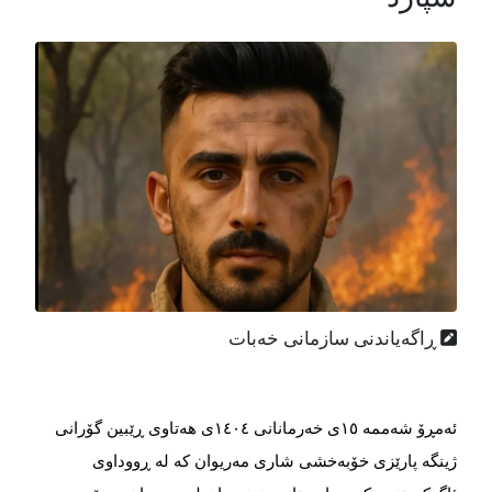
ڕاگه‌یاندنی سازمانی خه‌بات
ئه‌مڕۆ شه‌ممه ١٥ی خەرمانانی ١٤٠٤ی هه‌تاوی‌ ڕێبین گۆرانی
ژینگه‌ پارێزی خۆبەخشی شاری مەریوان که‌ له‌ ڕووداوی