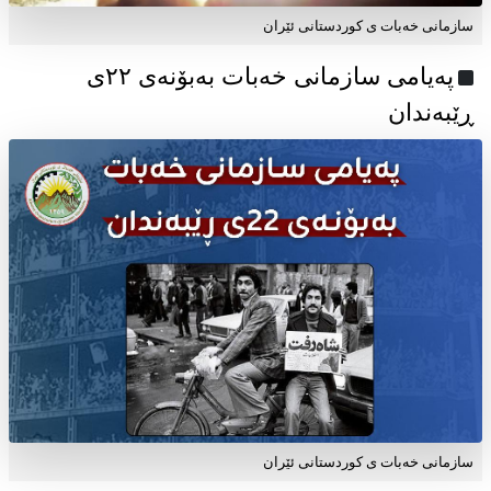
سازمانی خەبات ی کوردستانی ئێران
پەیامی سازمانی خەبات بەبۆنەی ۲۲ی
ڕێبەندان
سازمانی خەبات ی كوردستانی ئێران