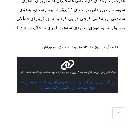
ئاگرکه‌وتنه‌وه‌که‌ی دارستانی هه‌نجیران له‌ مه‌ریوان به‌هۆی
سووتانه‌وه‌ بریندارببوو، دوای ١٥ ڕۆژ له‌ بیمارستان، به‌هۆی
سه‌ختی برینه‌کانی کۆچی دوایی کرد و له‌ نێو ئاپۆڕای خه‌ڵکی
مەریوان به‌ وتنه‌وه‌ی سرودی شه‌هید نامرێ به‌ خاک سپێردرا.
11 مانگ و 1 ڕۆژ و 9 کاتژمێر و 37 خوله‌ک له‌مه‌وپێش‌
ژینگه‌ پارێز ڕێبین گۆرانی پاش مانه‌وه‌ی ١٥ ڕۆژ له‌ بیرمارستان به‌ هۆی سه‌ختی برینه‌که‌یه‌وه‌ گیانی سپارد
ژینگه‌ پارێز ڕێبین گۆرانی پاش مانه‌وه‌ی ١٥ ڕۆژ له‌ بیرمارستان به‌
هۆی سه‌ختی برینه‌که‌یه‌وه‌ گیانی سپارد
1