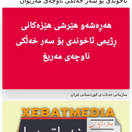
ئاخوندی بۆ سەر خەڵکی ناوچەی مەریوان
سازمانی خەبات ی کوردستانی ئێران