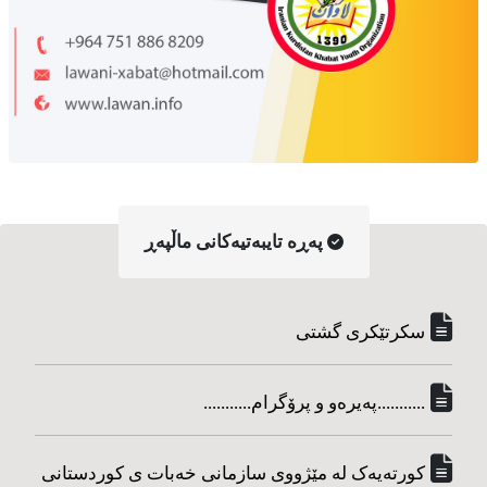
په‌ڕه‌ تایبه‌تیه‌کانی ماڵپه‌ڕ
سکرتێکری گشتی
...........په‌یره‌و و پرۆگرام...........
کورته‌یه‌ک له مێژووی سازمانی خه‌بات ی کوردستانی