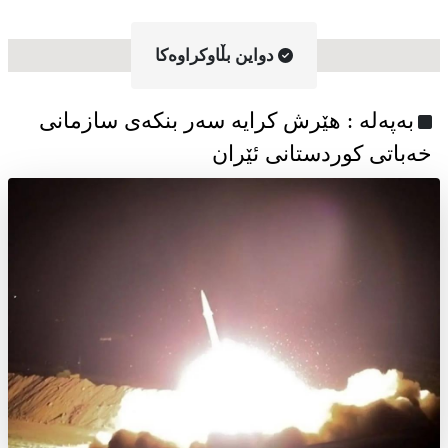
دواین بڵاوکراوه‌کا
به‌په‌له‌ : هێرش کرایە سەر بنکەی سازمانی
خەباتی کوردستانی ئێران