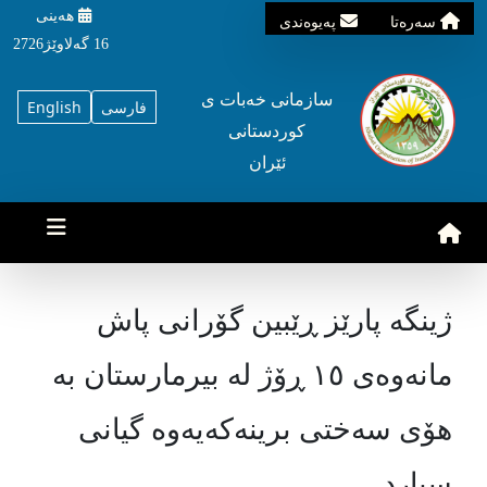
هه‌ینی
سه‌ره‌تا
په‌یوه‌ندی
16 گه‌لاوێژ2726
سازمانی خه‌بات ی
فارسی
English
کوردستانی
ئێران
ژینگه‌ پارێز ڕێبین گۆرانی پاش
مانه‌وه‌ی ١٥ ڕۆژ له‌ بیرمارستان به‌
هۆی سه‌ختی برینه‌که‌یه‌وه‌ گیانی
سپارد