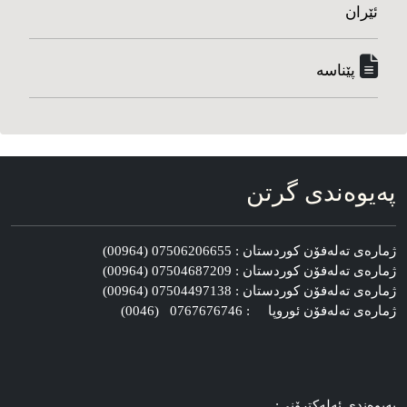
ئێران
پێناسه‌
په‌یوه‌ندی گرتن
ژماره‌ی ته‌له‌فۆن کوردستان : 07506206655 (00964)
ژماره‌ی ته‌له‌فۆن کوردستان : 07504687209 (00964)
ژماره‌ی ته‌له‌فۆن کوردستان : 07504497138 (00964)
ژماره‌ی ته‌له‌فۆن ئوروپا : 0767676746 (0046)
په‌یوه‌ندی ئه‌له‌کترۆنی: