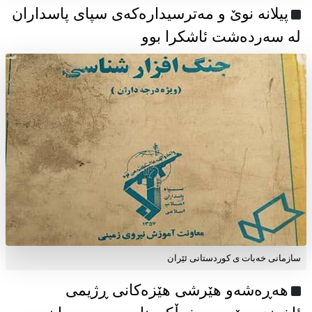
پیلانە نوێ و مەترسیدارەکەی سپای پاسداران
لە سەردەشت ئاشکرا بوو
سازمانی خەبات ی كوردستانی ئێران
هەڕەشەو هێرشی هێزەکانی ڕژیمی