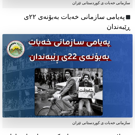
سازمانی خەبات ی کوردستانی ئێران
پەیامی سازمانی خەبات بەبۆنەی ۲۲ی
ڕێبەندان
سازمانی خەبات ی كوردستانی ئێران