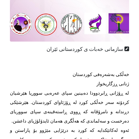
سازمانی خەبات ی كوردستانی ئێران
خەڵکی بەشەرەفی کوردستان
ژنانی ڕزگاریخواز
لە ڕۆژانی ڕابردوودا دەبینین سپای عەرەبی سووریا هێرشیان
کردۆتە سەر خەڵکی کورد لە ڕۆژئاوای کوردستان. هێرشێکی
دڕندانە و نامرۆڤانە کە ڕووی ڕاستەقینەی سپای سووریای
دەرخست و سەلماندی کە هەڵگری هەمان ئایدۆلۆژیای داعشن.
ئەوە لەکاتێکدایە کە کورد بە درێژایی مێژوو بۆ پاراستن و