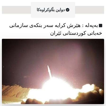
دواین بڵاوکراوه‌کا
به‌په‌له‌ : هێرش کرایە سەر بنکەی سازمانی
خەباتی کوردستانی ئێران