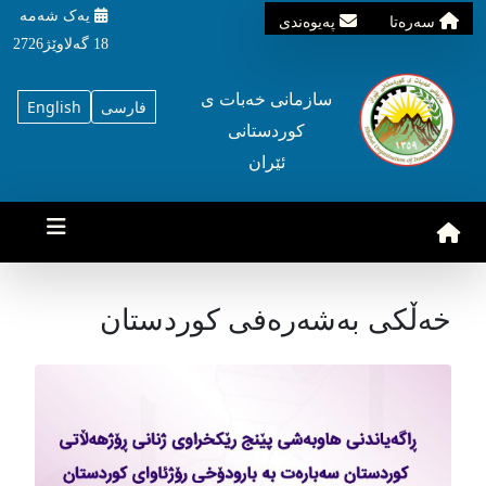
یه‌ک شه‌مه‌
سه‌ره‌تا
په‌یوه‌ندی
18 گه‌لاوێژ2726
سازمانی خه‌بات ی
فارسی
English
کوردستانی
ئێران
خەڵکی بەشەرەفی کوردستان