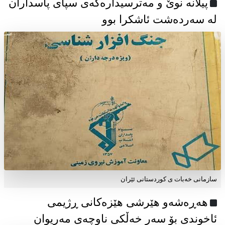
پیلانە نوێ و مەترسیدارەکەی سپای پاسداران
لە سەردەشت ئاشکرا بوو
سازمانی خەبات ی كوردستانی ئێران
هەڕەشەو هێرشی هێزەکانی ڕژیمی
ئاخوندی بۆ سەر خەڵکی ناوچەی مەریوان