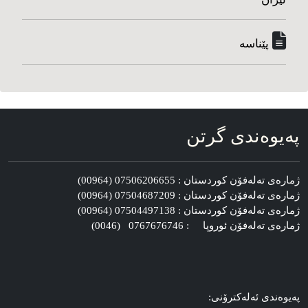
پێناسه‌
په‌یوه‌ندی گرتن
ژماره‌ی ته‌له‌فۆن کوردستان : 07506206655 (00964)
ژماره‌ی ته‌له‌فۆن کوردستان : 07504687209 (00964)
ژماره‌ی ته‌له‌فۆن کوردستان : 07504497138 (00964)
ژماره‌ی ته‌له‌فۆن ئوروپا : 0767676746 (0046)
په‌یوه‌ندی ئه‌له‌کترۆنی: