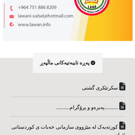
په‌ڕه‌ تایبه‌تیه‌کانی ماڵپه‌ڕ
سکرتێکری گشتی
...........په‌یره‌و و پرۆگرام...........
کورته‌یه‌ک له مێژووی سازمانی خه‌بات ی کوردستانی
ئێران