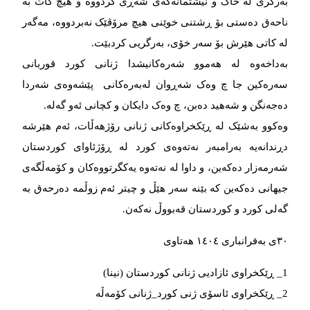
بەرگری لە خاک و نیشتمانەکەی شەڕی کردووە و هیچ کات بە
ناحەق دەستی بۆ ڕشتنی خوێنی هیچ مرۆڤێک نەبردووە، مەگەر
لە کاتی هێرش بۆ سەر خۆی، بەرگریی کردبێت.
بەداخەوە لە هەموو شەرەکانیشدا ژنانی کورد قوربانی
سەرەکین جا چ وەک شەڕوان لەبەرەکانی پێشەوەی شەردا
دەجەنگن و شەهید دەبن، چ وەک دایکان و کچانی ئەو گەلە.
وەکوو بەشێک لە ڕێکخراوەکانی ژنانی رۆژهەڵات، ئەم هێرشە
دڕندانەیە بەرامبەر نەتەوەی کورد لە ڕۆژئاوای کوردستان
شەرمەزار دەکەین، و داوا لە نەتەوە یەکگرتووەکان و کۆمەڵگەی
جیهانی دەکەین کە بێنە سەر هێڵ و چیتر ئەم زوڵمە دەرحەق بە
گەلی کورد و کوردستان قەبووڵ نەکەن.
٣٠ی بەفرانباری ١٤٠٤ هەتاوی
1_ ڕێکخراوی ئازادیی ژنانی کوردستان (نینا)
2_ ڕێکخراوی ئاسۆی ژنی کورد_ژنانی کۆمەڵە