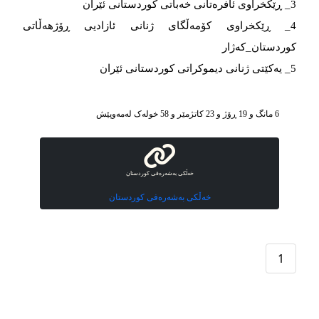
3_ ڕێکخراوی ئافرەتانی خەباتی کوردستانی ئێران
4_ ڕێکخراوی کۆمەڵگای ژنانی ئازادیی ڕۆژهەڵاتی
کوردستان_کەژار
5_ یەکێتی ژنانی دیموکراتی کوردستانی ئێران
6 مانگ و 19 ڕۆژ و 23 کاتژمێر و 58 خوله‌ک له‌مه‌وپێش‌
خەڵکی بەشەرەفی کوردستان
خەڵکی بەشەرەفی کوردستان
1