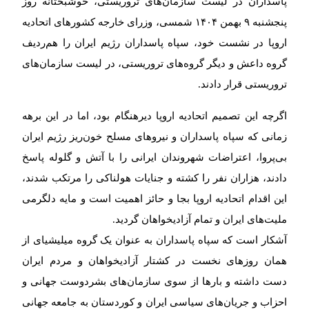
پاسداران در لیست سازمان‌های تروریستی، خوشبختانه روز
پنجشنبه ۹ بهمن ۱۴۰۴ شمسی، وزرای خارجه کشورهای اتحادیه
اروپا در نشست خود، سپاه پاسداران رژیم ایران را هم‌ردیف
گروه داعش و دیگر گروەهای تروریستی، در لیست سازمان‌های
تروریستی قرار دادند.
اگرچه این تصمیم اتحادیه اروپا دیرهنگام بود، اما در این برهه
زمانی که سپاه پاسداران و نیروهای مسلح خون‌ریز رژیم ایران
بی‌پروا، اعتراضات شهروندان ایرانی را با آتش و گلوله پاسخ
دادند، هزاران نفر را کشتە و جنایات هولناکی را مرتکب شدند،
این اقدام اتحادیە اروپا بجا و حائز اهمیت است و مایه دلگرمی
ملیت‌های ایران و تمام آزادیخواهان گردید.
آشکار است که سپاه پاسداران به عنوان یک گروە میلیشیای از
همان روزهای نخست در کشتار آزادیخواهان و مردم ایران
دست داشته و بارها از سوی سازمان‌های بشردوست جهانی و
احزاب و جریان‌های سیاسی ایران و کوردستان به جامعه جهانی