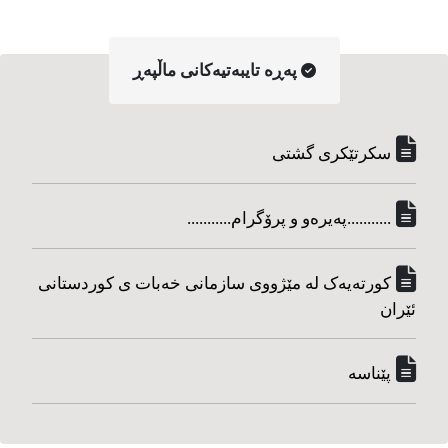
په‌ڕه‌ تایبه‌تیه‌کانی ماڵپه‌ڕ
سکرتێکری گشتی
...........په‌یره‌و و پرۆگرام...........
کورته‌یه‌ک له مێژووی سازمانی خه‌بات ی کوردستانی
ئێران
پێناسه‌