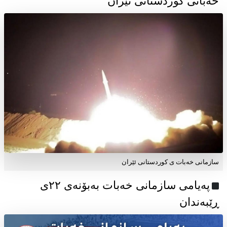
خەباتی کوردستانی ئێران
سازمانی خەبات ی کوردستانی ئێران
پەیامی سازمانی خەبات بەبۆنەی ۲۲ی
ڕێبەندان