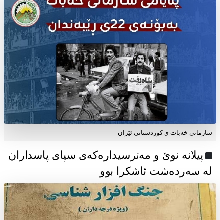
سازمانی خەبات ی كوردستانی ئێران
پیلانە نوێ و مەترسیدارەکەی سپای پاسداران
لە سەردەشت ئاشکرا بوو