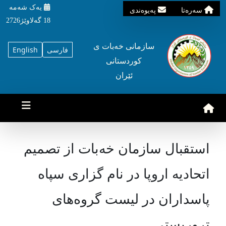
یه‌ک شه‌مه‌
سه‌ره‌تا
په‌یوه‌ندی
18 گه‌لاوێژ2726
سازمانی خه‌بات ی
فارسی
English
کوردستانی
ئێران
استقبال سازمان خەبات از تصمیم
اتحادیه اروپا در نام گزاری سپاه
پاسداران در لیست گروەهای
تروریستی