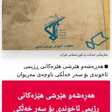
سازمانی خەبات ی كوردستانی ئێران
هەڕەشەو هێرشی هێزەکانی ڕژیمی
ئاخوندی بۆ سەر خەڵکی ناوچەی مەریوان