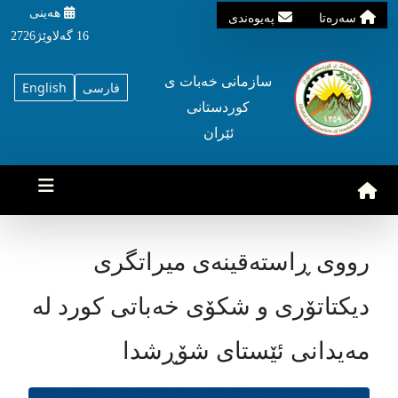
هه‌ینی
سه‌ره‌تا
په‌یوه‌ندی
16 گه‌لاوێژ2726
سازمانی خه‌بات ی
فارسی
English
کوردستانی
ئێران
رووی ڕاستەقینەی میراتگری
دیکتاتۆری و شکۆی خەباتی کورد لە
مەیدانی ئێستای شۆڕشدا