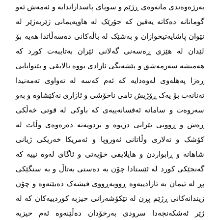
بەرژەوەندی مانەوەی ڕژێم و سوپای پاسداراندایە و ئەمەش ئەو
گومانانە دەکاتە یەقین کە جۆرێک لە هاوپەیمانی ژێربەژێر لە
نێوان پاشایەتیخوازان و بەشێک لە باڵەکانی دەسەڵاتدا هەیە بۆ
لێدان لە هێزی ڕەسەنی گەلانی ئێران بەتایبەت کورد کە
هەمیشە سەرمەشق و پێشەنگی ئازادی بووە نالایقی و بێتوانایی
ڕەزا پەهلەوی لەوەدایە کە ئەم کەسە لە تەواوی تەمەنیدا
تەنانەت بۆ یەک ڕۆژیش تامی ناخۆشی و ئازاری نەکێشاوە و بەو
سەروەت و سامانە ئەفسانەییەی کە باوکی لە قوتی خەڵکی
ڕەش و ڕووتی ئێرانی دزیوە و بردویەتە دەرەوەی وڵات لە
کۆشک و تەلاری وڵاتانی ئەوروپا و ئەمریکا خەریکی ژیانی
شاهانە و ڕابواردن و هایلایفی خۆیەتی و ئاگای لەوە نییە کە
گەنجێکی کورد لە ئێستادا چۆن بە دەستی بەتاڵ و بە سنگێکی
پڕ لە ئیمان بە ئازادییەوە ڕووبەڕووی فیشەک دەبێتەوە و چۆن
زیندانەکانی ڕژێم پڕن لە تێکۆشەرانی حیزبە کوردییەکان کە لە
ژێر ئەشکەنجەدا سرودی بەرخۆدان دەڵێنەوە ئەم حیزبە