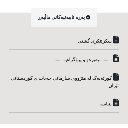
په‌ڕه‌ تایبه‌تیه‌کانی ماڵپه‌ڕ
سکرتێکری گشتی
...........په‌یره‌و و پرۆگرام...........
کورته‌یه‌ک له مێژووی سازمانی خه‌بات ی کوردستانی
ئێران
پێناسه‌