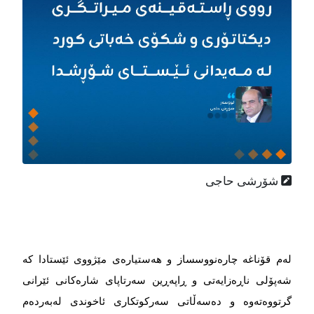
شۆرشی حاجی
لەم قۆناغە چارەنووسساز و هەستیارەی مێژووی ئێستادا کە
شەپۆلی ناڕەزایەتی و ڕاپەڕین سەرتاپای شارەکانی ئێرانی
گرتووەتەوە و دەسەڵاتی سەرکوتکاری ئاخوندی لەبەردەم