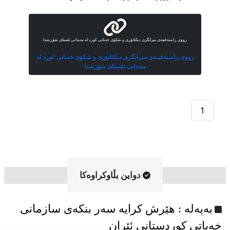
رووی ڕاستەقینەی میراتگری دیکتاتۆری و شکۆی خەباتی کورد لە مەیدانی ئێستای شۆڕشدا
رووی ڕاستەقینەی میراتگری دیکتاتۆری و شکۆی خەباتی کورد لە
مەیدانی ئێستای شۆڕشدا
1
دواین بڵاوکراوه‌کا
به‌په‌له‌ : هێرش کرایە سەر بنکەی سازمانی
خەباتی کوردستانی ئێران