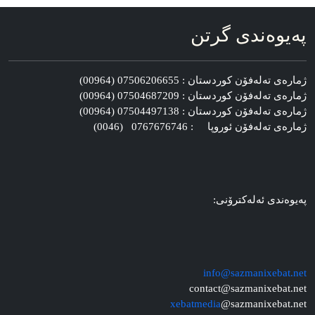
په‌یوه‌ندی گرتن
ژماره‌ی ته‌له‌فۆن کوردستان : 07506206655 (00964)
ژماره‌ی ته‌له‌فۆن کوردستان : 07504687209 (00964)
ژماره‌ی ته‌له‌فۆن کوردستان : 07504497138 (00964)
ژماره‌ی ته‌له‌فۆن ئوروپا : 0767676746 (0046)
په‌یوه‌ندی ئه‌له‌کترۆنی:
info@sazmanixebat.net
contact@sazmanixebat.net
xebatmedia
@sazmanixebat.net