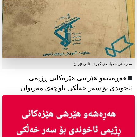
سازمانی خەبات ی كوردستانی ئێران
هەڕەشەو هێرشی هێزەکانی ڕژیمی
ئاخوندی بۆ سەر خەڵکی ناوچەی مەریوان