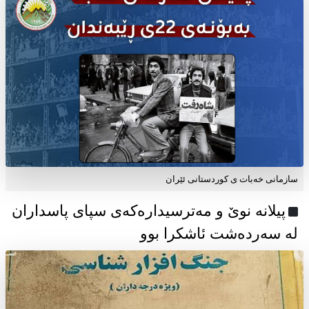
سازمانی خەبات ی كوردستانی ئێران
پیلانە نوێ و مەترسیدارەکەی سپای پاسداران
لە سەردەشت ئاشکرا بوو