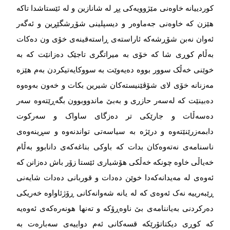
کوردییانە خاوەنی مێژوویەکی پڕ لە شانازین و لە ئێستاشدا تاکە
هێزن کە خاوەنی جەماوەر و دیسپلینی شۆڕشگێڕین و ئەگەر
ئەوان نەبن شۆڕشەکە ئاراستەی ڕاستەقینەی خۆی ون دەکات
بەڵام کوڕی شا کە خۆی بە میراتگری تاجێک دەزانێت کە بە
خوێنی خەڵک سوور بووە دەیەوێت بە سووکایەتیکردن بەم هێزە
مەزنانە خۆی لای شۆڤێنیستەکان شیرین بکات و خەون بەوەوە
دەبینێت کە لەسەر حازری و بەبێ ماندووبوون بگەڕێتەوە سەر
دەسەڵات و جارێکی تر دەزگای ساواک و سەرکوت
دابمەزرێنێتەوە و درێژە بە سیاسەتی تواندنەوە و سڕینەوەی
ناسنامەی نەتەوەکان بدات کە باوکی بناغەکەی دانابوو بەڵام
خەیاڵی خاوە چونکە خەڵکی هۆشیاری ئێستا زۆر باش دەزانن کە
ئەوەی لە مەیدانەکەدا خوێن دەدات و قوربانی دەدات شایەنی
ڕێبەرییە نەک ئەوەی کە لە یانە شەوانەکانی ڕۆژئاواوە خەریکی
دەرکردنی بەیاننامەی بێ ناوەڕۆکە و تەنها هونەرەکەی ئەوەیە
کە کوڕی دیکتاتۆرێکە قسەکانی ئەم دواییەی سەبارەت بە