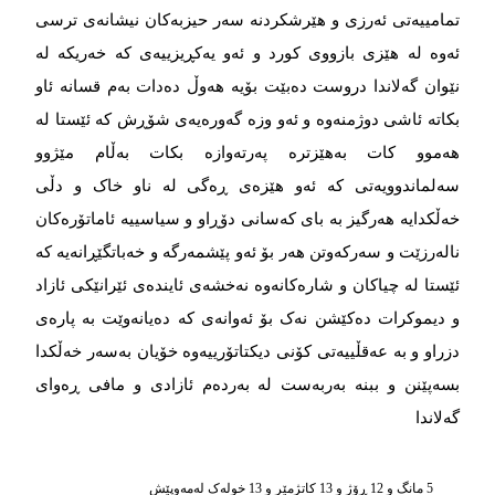
تمامییەتی ئەرزی و هێرشکردنە سەر حیزبەکان نیشانەی ترسی
ئەوە لە هێزی بازووی کورد و ئەو یەکڕیزییەی کە خەریکە لە
نێوان گەلاندا دروست دەبێت بۆیە هەوڵ دەدات بەم قسانە ئاو
بکاتە ئاشی دوژمنەوە و ئەو وزە گەورەیەی شۆڕش کە ئێستا لە
هەموو کات بەهێزترە پەرتەوازە بکات بەڵام مێژوو
سەلماندوویەتی کە ئەو هێزەی ڕەگی لە ناو خاک و دڵی
خەڵکدایە هەرگیز بە بای کەسانی دۆڕاو و سیاسییە ئاماتۆرەکان
نالەرزێت و سەرکەوتن هەر بۆ ئەو پێشمەرگە و خەباتگێڕانەیە کە
ئێستا لە چیاکان و شارەکانەوە نەخشەی ئایندەی ئێرانێکی ئازاد
و دیموکرات دەکێشن نەک بۆ ئەوانەی کە دەیانەوێت بە پارەی
دزراو و بە عەقڵییەتی کۆنی دیکتاتۆرییەوە خۆیان بەسەر خەڵکدا
بسەپێنن و ببنە بەربەست لە بەردەم ئازادی و مافی ڕەوای
گەلاندا
5 مانگ و 12 ڕۆژ و 13 کاتژمێر و 13 خوله‌ک له‌مه‌وپێش‌