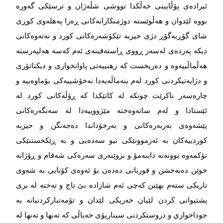
ئیرادەی پۆڵایینی خەڵکدا تووشی شڵەژان و ترسێکی گەورە
بووە لێدوان و هەڵوێستە دوژمنکارانەکانی ڕەزا پەهلەوی کوڕی
شای گۆڕبەگۆڕ دژی حیزبە تێکۆشەرەکانی کورد و نەتەوەکانی
دیکە پەردەی لەسەر ڕووی ڕاستەقینەی ئەم کەسە هەلپەرستە
هەڵماڵییەوە و دەریخست کە زهنییەتی پاوانخوازی و دیکتاتۆری
و دژایەتیکردنی کورد لەم بنەماڵەیەدا نەخۆشییەکی بۆماوەییە و
چارەسەر ناکرێت چونکە لە کاتێکدا کە ڕۆڵەکانی کورد لە
ئێستادا و لەم ساتەوەختە مێژووییەدا لە سەنگەرەکانی
پێشەوەی بەربەرەکانی و بەرخۆداندا دەجەنگن و حیزبە
کوردییەکان بە ئەزموونێکی نیو سەدەیی و بە ڕێکخستنێکی
تۆکمەوە بوونەتە داینەمۆ و بزوێنەری سەرەکی شەقام و ڕۆژانە
خوێن دەبەخشن و قوربانی دەدەن بۆ ئەوەی کۆتایی بە شەوی
تاریکی ستەم بهێنن کەچی ئەم شازادە بێ تاج و تەختە لە بری
پشتیوانی کردن لێیان خەریکی لێدان و تۆمەتبارکردنیانە بە
جوداخوازي و دروستکردنی سیناریۆی خەیاڵی کە تەنها و تەنها لە