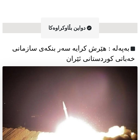
دواین بڵاوکراوه‌کا
به‌په‌له‌ : هێرش کرایە سەر بنکەی سازمانی
خەباتی کوردستانی ئێران