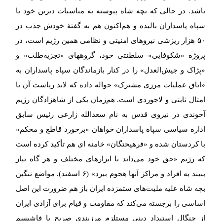
باشد. در حالی که بچه شاه پیوسته به مناسبات دیرین خود با
سپاه پاسداران بالیده و هم‌اکنون هم به گفتۀ خودش جذب در
۵۰ هزار ریزشی نیروهای امنیتی و نظامی همین رژیم است، در
پروژه «شکوفایی» سلطنتی خود، گروههای «تجزیه‌طلب» و
«پژاک و جیش‌العدل» را در کنار بازماندگان سپاه پاسداران به
«اتاق عملیات مرزی مشترک» حواله داده که لابد ریاست آن با
امثال ثابتی و لاجوردی است. هم‌زمان یکی از شاهزادگان رژیم
آخوندی در نیروی قدس به نام سعدالله زارعی رئیس سابق
اداره سیاسی سپاه پاسداران خواهان «برخورد قاطع و محکم»
با کردستان شده و «فرهیختگان» خامنه ای هم تأکید کرده است
که رژیم «حق خود می‌داند با ابزارهای مختلف و هر گاه نیاز
ببیند به افراد و مراکز آنها هجوم ببرد» (۶ اسفند). مواضع ننگین
بچه شاه علیه ملیت‌های ستمزده ایران باز هم ضرورت این اصل
اساسی را برجسته می‌کند که مقاومت و قیام برای آزادی ایران
از چنگال استبداد دینی مستلزم مرزبندی صریح با فاشیسم