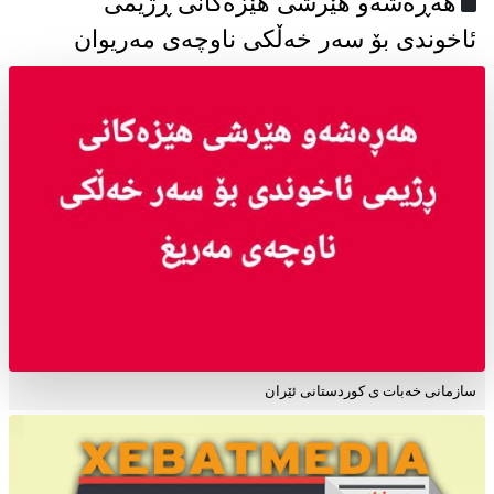
هەڕەشەو هێرشی هێزەکانی ڕژیمی
ئاخوندی بۆ سەر خەڵکی ناوچەی مەریوان
سازمانی خەبات ی کوردستانی ئێران