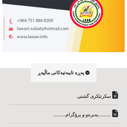
په‌ڕه‌ تایبه‌تیه‌کانی ماڵپه‌ڕ
سکرتێکری گشتی
...........په‌یره‌و و پرۆگرام...........