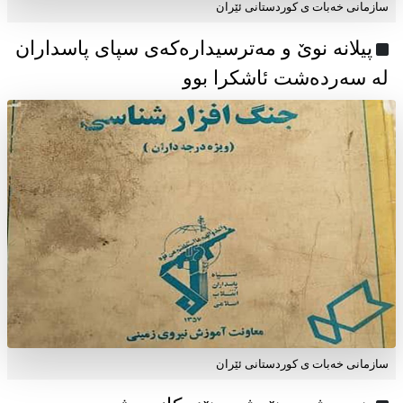
سازمانی خەبات ی كوردستانی ئێران
پیلانە نوێ و مەترسیدارەکەی سپای پاسداران
لە سەردەشت ئاشکرا بوو
سازمانی خەبات ی كوردستانی ئێران