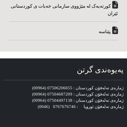
کورته‌یه‌ک له مێژووی سازمانی خه‌بات ی کوردستانی
ئێران
پێناسه‌
په‌یوه‌ندی گرتن
ژماره‌ی ته‌له‌فۆن کوردستان : 07506206655 (00964)
ژماره‌ی ته‌له‌فۆن کوردستان : 07504687209 (00964)
ژماره‌ی ته‌له‌فۆن کوردستان : 07504497138 (00964)
ژماره‌ی ته‌له‌فۆن ئوروپا : 0767676746 (0046)