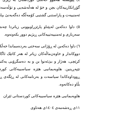
گۆڕانکارییەکان بچن و خۆ لە هەڵەشەیی و تۆڵەسەن
ئەمنییەت و پاراستنی گشتیی کۆمەڵگە دەگەیەنێ بپار
٥) داوا دەکەین لەپێناو پارێزراوبوونی زیاتردا چەن
سەربازی و ئەمنییەتییەکانی ڕیژیم دوور بکەونەوە.
٦) داوا دەکەین لە ڕۆژانی سەختی بەردەمماندا خەڵکە
دووکاندار و خاوەن‌ماڵەکان زیاتر لە هەر کاتێک ئا
کرێچی، هەژار و بێ‌ئەنوا بن و بە دەسگرۆیی یەکت
تێپەڕینین. هاوپەیمانیی هێزە سیاسییەکانی کو
ڕووداوەکاندا سیاسەت و بەرنامەکانی لە ڕێگەی ڕا
بڵاو دەکاتەوە.
هاوپەیمانیی هێزە سیاسییەکانی کوردستانی ئێران
١١ی ڕەشەمەی ١٤٠٤ی هەتاوی