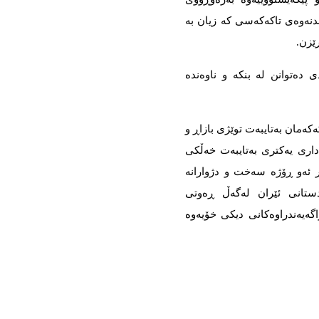
دنەوەی تاکەکەسی کە زیان بە
ێزن.
دی دەتوانن لە بنکە و ناوەندە
کەمان بەتایبەت توێژی بازاڕ و
گاداری یەکتری بەتایبەت خەڵکی
ر ئەو ڕۆژە سەخت و دژوارانە
ردستانی ئێران لەگەڵ ڕەوتی
گەیەندراوەکانی دیکی خۆیەوە