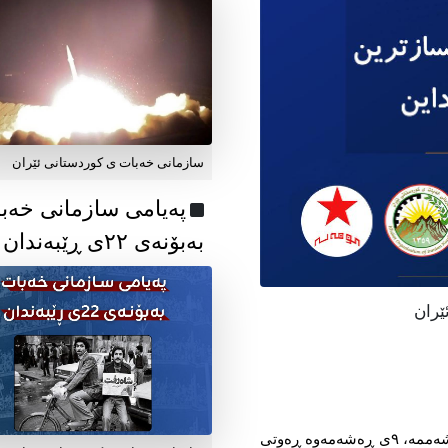
سازمانی خەبات ی کوردستانی ئێران
پەیامی سازمانی خەب
بەبۆنەی ۲۲ی ڕێبەندان
ێران
خەڵکی خەباتکار و مافخوازی کوردستان! لە ڕۆژی شەممە، ٩ی ڕەشەمەوە ڕەوتی