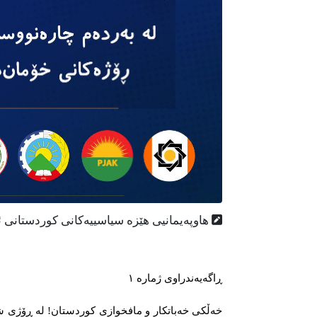
هاوپەیمانیی هێزە سیاسییەکانی کوردستانی ئ
ڕاگەیەندراوی ژمارە ١