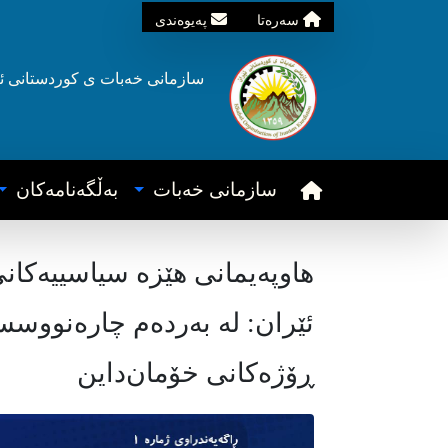
سه‌ره‌تا
په‌یوه‌ندی
سازمانی خه‌بات ی
کوردستانی
ئ
سازمانی خه‌بات
به‌ڵگه‌نامه‌کان
هاوپەیمانی هێزە سیاسییەکان
ئێران: لە بەردەم چارەنووسس
ڕۆژەکانی خۆمان‌داین