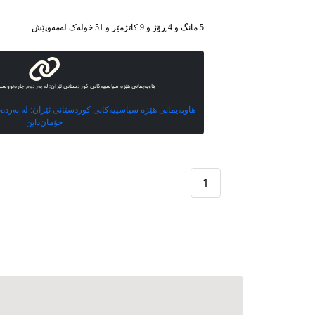
5 مانگ و 4 ڕۆژ و 9 کاتژمێر و 51 خوله‌ک له‌مه‌وپێش‌
هاوپەیمانی هێزە سیاسییەکانی کوردستانی ئێران: لە بەردەم چارەنووس
هاوپەیمانی هێزە سیاسییەکانی کوردستانی ئێران: لە بەرد
خۆمان‌داین
1