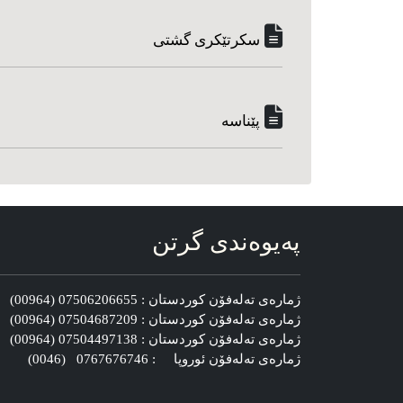
سکرتێکری گشتی
پێناسه‌
په‌یوه‌ندی گرتن
ژماره‌ی ته‌له‌فۆن کوردستان : 07506206655 (00964)
ژماره‌ی ته‌له‌فۆن کوردستان : 07504687209 (00964)
ژماره‌ی ته‌له‌فۆن کوردستان : 07504497138 (00964)
ژماره‌ی ته‌له‌فۆن ئوروپا : 0767676746 (0046)