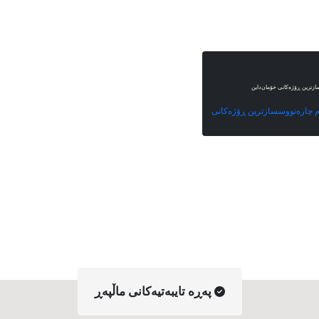
سازترین ڕۆژەکانی خۆمان‌داین
ەم چارەنووسسازترین ڕۆژەکانی
په‌ڕه‌ تایبه‌تیه‌کانی ماڵپه‌ڕ