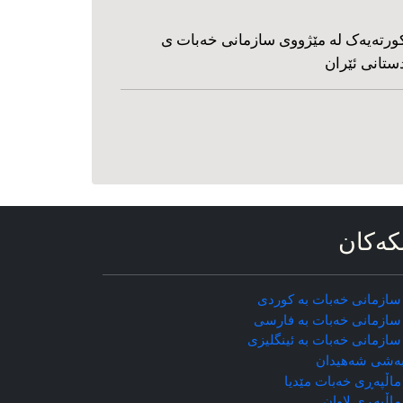
ورته‌یه‌ک له مێژووی سازمانی خه‌بات ی
ستانی ئێران
که‌کان
سازمانی خه‌بات به کوردی
سازمانی خه‌بات به فارسی
سازمانی خه‌بات به ئینگلیزی
ه‌شی شه‌هیدان
اڵپه‌ڕی خه‌بات مێدیا
ماڵپه‌ڕی
لاوان