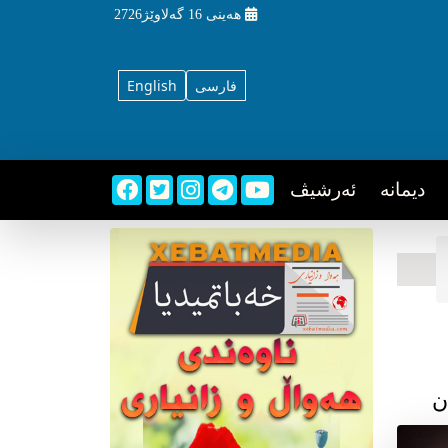
هه‌ینی
16 گه‌لاوێژ2726
فارسی
English
دیمانه
ئه‌رشیڤ
ن