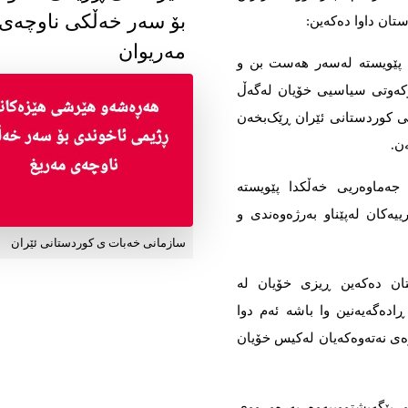
بۆ سەر خەڵکی ناوچەی
تان داوا دەکەین:
مەریوان
ن پێویستە لەسەر هەست بن و
وکەوتی سیاسیی خۆیان لەگەڵ
نی کوردستانی ئێران ڕێک‌بخەن
ن.
 جەماوەریی خەڵکدا پێویستە
یەکان لەپێناو بەرژەوەندی و
سازمانی خەبات ی کوردستانی ئێران
تان دەکەین ڕیزی خۆیان لە
ادەگەیەنین وا باشە ئەم دوا
رەی نەتەوەکەیان لەکیس خۆیان
 پێگەیشتووییەوە بەرەوڕووی