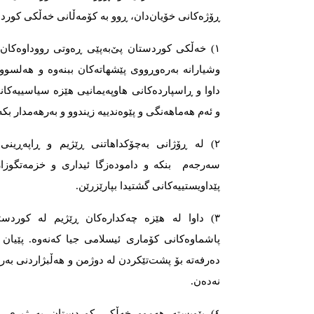
ڕۆژەکانی خۆیان‌دان، ڕوو بە کۆمەڵانی خەڵکی کوردس
١) خەڵکی کوردستان پێ‌بەپێی ڕەوتی رووداوەکا
وشیارانە بەرەوڕووی پێشهاتەکان ببنەوە و هەلسو
داوا و ڕاسپاردەکانی هاوپەیمانیی هێزە سیاسییەکا
و ئەم هەماهەنگی و پێوەندییە زیندوو و بەرهەمدار بکە
٢) لە ڕۆژانی بەچۆکداهاتنی ڕێژیم و ڕاپەڕینی
سەرجەم بنکە و دامودەزگا ئیداری و خزمەتگوزاری
پێداویستییەکانی گشتیدا بپارێزرێن.
٣) داوا لە هێزە چەکدارەکان ڕێژیم لە کوردس
پاشماوەکانی کۆماری ئیسلامی جیا کەنەوە. پێیان ڕ
دەرفەتە بۆ پشت‌تێکردن لە دوژمن و هەڵبژاردنی بە
نەدەن.
٤) پێویستە هەموو خەڵکی کوردستان بە ژیری و