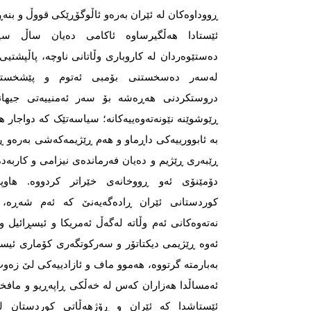
ڕووداوەکان لە ئێران بەرەو ئاڵوگۆڕێکی قووڵ و بن
ئێستادا هەڵگیرساوە ئاکامی دەیان ساڵ سیا
دەستێوەردان لە کاروباری وڵاتانی ناوچە، پاڵپشتیی
لەسەر دەسخستنی بۆمبی ئەتوم و پێشخستن
دروستکردنی هەڕەشە بۆ سەر ئەمنییەتی جیهانی
ڕێوشوێنە نێونەتەوەییەکانە؛ سیاسەتێک کە دواجار ه
بە ئابوورییەکی داڕماو و هەم ڕێژیمەکەشی بەرەو ڕ
ڕێبەری ڕێژیم و دەیان فەرماندەی نیزامی و کارب
دۆمێنۆی ئەو ڕووخانەی خێراتر کردووە. هاوپە
کوردستانی ئێران ڕادەگەیەنێ کە ئەم شەڕە،
نەتەوەکانی ئەم وڵاتە لەگەڵ ئەمریکا و ئیسڕائیل و
ئەوە ڕێژیمی دیکتاتۆر و سەرکوتگەری کۆماری ئیسل
بەبارمتە گرتووە، هەموو ماف و ئازادییەکی لێ زەوت
ئەمساڵدا هەزاران کەس لە خەڵکی ڕاپەڕیو و مافخوا
ئێستاشدا کە ئێران و ڕۆژهەڵاتی کوردستان لە