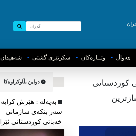
ێران
هه‌واڵ
وتــاره‌کان
سکرتێری گشتی
شه‌هیدان
ی کوردستانی
دواین بڵاوکراوه‌کا
ازترین
به‌په‌له‌ : هێرش کرایە
سەر بنکەی سازمانی
خەباتی کوردستانی ئێرا