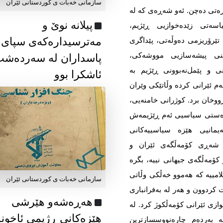
سازمانی خەبات ی كوردستانی ئێران
ەڕەتی دەچن. ئەو شەڕەی کە لە
پیلانە نوێ و
سەتی زێدەخوازیی ڕێژیم،
مەترسیدارەکەی سپای
 تێرۆریزمی دەوڵەتی، پێداگری
ی پیشەسازیی مووشەکی،
پاسداران لە سەردەش
 و پێمل‌نەبوونی ڕێژیم بە
ئاشکرا بوو
ەم ئێرانی کردە وڵاتێکی وێران
ووخان برد. کوژرانی خامنەیی،
ەدەستی سیاسیی ئەم ڕێژیمەش
یمانیی هێزە سیاسییەکانی
 شەڕی کۆمەڵگەی ئێران و
 کۆمەڵگەی جیهانی نییە، بگرە
امییە کە هەموو خەڵکی وڵاتی
سازمانی خەبات ی كوردستانی ئێران
 کردوون و هەر لە بەفرانباری
هەڕەشەو هێرشی
زی ئێرانی کۆمەڵکوژ کرد. لە
هێزەکانی ڕژیمی ئاخون
 بەردەم چارەنووسسازترین