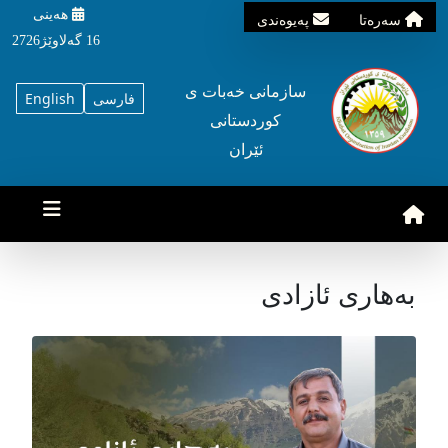
هه‌ینی
سه‌ره‌تا
په‌یوه‌ندی
16 گه‌لاوێژ2726
سازمانی خه‌بات ی
فارسی
English
کوردستانی
ئێران
بەهاری ئازادی