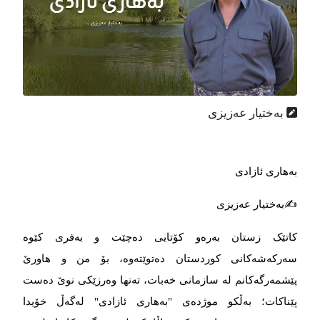
بەختیار عەزیزی
بەهاری ئازادی
✍️بەختیار عەزیزی
کاتێک زستان بەرەو کۆتایی دەچێت و بەفری کێوە
سەرکەشەکانی کوردستان دەتوێتەوە، بۆ من و هاورێ
پێشمەرگەکانم لە سازمانی خەبات، تەنها وەرزێکی نوێ دەست
پێناکات؛ بەڵکو موژدەی "بەهاری ئازادی" لەگەڵ خۆیدا