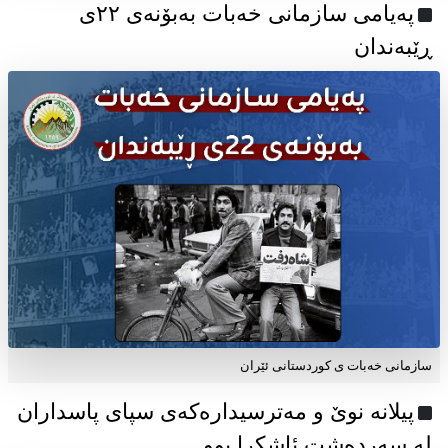
پەیامی سازمانی خەبات بەبۆنەی ۲۲ی
ڕێبەندان
سازمانی خەبات ی كوردستانی ئێران
پیلانە نوێ و مەترسیدارەکەی سپای پاسداران
لە سەردەشت ئاشکرا بوو