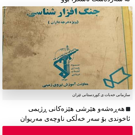
سازمانی خەبات ی كوردستانی ئێران
هەڕەشەو هێرشی هێزەکانی ڕژیمی
ئاخوندی بۆ سەر خەڵکی ناوچەی مەریوان