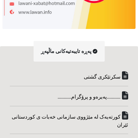
په‌ڕه‌ تایبه‌تیه‌کانی ماڵپه‌ڕ
سکرتێکری گشتی
...........په‌یره‌و و پرۆگرام...........
کورته‌یه‌ک له مێژووی سازمانی خه‌بات ی کوردستانی
ئێران