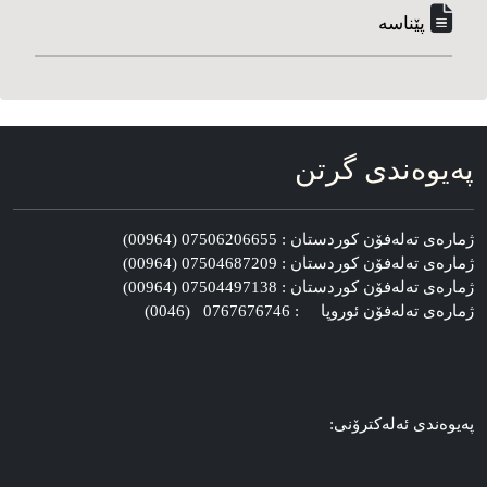
پێناسه‌
په‌یوه‌ندی گرتن
ژماره‌ی ته‌له‌فۆن کوردستان : 07506206655 (00964)
ژماره‌ی ته‌له‌فۆن کوردستان : 07504687209 (00964)
ژماره‌ی ته‌له‌فۆن کوردستان : 07504497138 (00964)
ژماره‌ی ته‌له‌فۆن ئوروپا : 0767676746 (0046)
په‌یوه‌ندی ئه‌له‌کترۆنی: