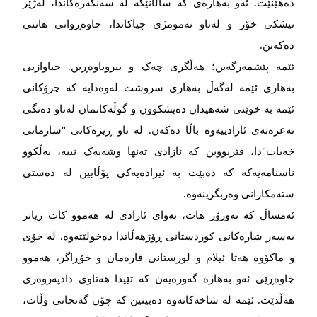
دەهێنێت. ئەو بەهارەی کە ساڵانێکە لە سەنگەرەکاندا، لەژێر
تیشکی خۆر و لەناو تەمومژی چیاکاندا، چاوەڕوانی هاتنی
دەکەین.
ئێمە پێشمەرگەین؛ هەڵگری چەک و بیروباوەڕین. جیاوازیی
بەهاری ئێمە لەگەڵ بەهاری سروشت لەوەدایە کە چرۆکانی
ئێمە بە خوێنی شەهیدان دەپشکوون و گوڵەکانمان لەناو دەنگی
نەعرەتەی ئازادییەوە باڵا دەکەن. لە ناو ڕیزەکانی "سازمانی
خەبات"دا، فێربووین کە ئازادی تەنها وشەیەک نییە، بەڵکوو
ناسنامەیەکە کە دەبێت بە ئیرادەیەکی پۆڵایین لە دەستی
ستەمکارانی وەربگرینەوە.
ئەمساڵ کە نەورۆز هات، نەوای ئازادی لە هەموو کات زیاتر
بەسەر شارەکانی کوردستانی ڕۆژهەڵاتدا دەخولێتەوە. لە خۆی
و ماکۆوە هەتا ئیلام و لورستانی قارەمان و خۆڕاگر، هەموو
چاوەڕێی ئەو بەهارە گەورەیەن کە تێیدا هەتاوی دادپەروەری
هەڵدێت. ئێمە لە شاخەکانەوە دەبینین کە چۆن گەنجانی وڵات،