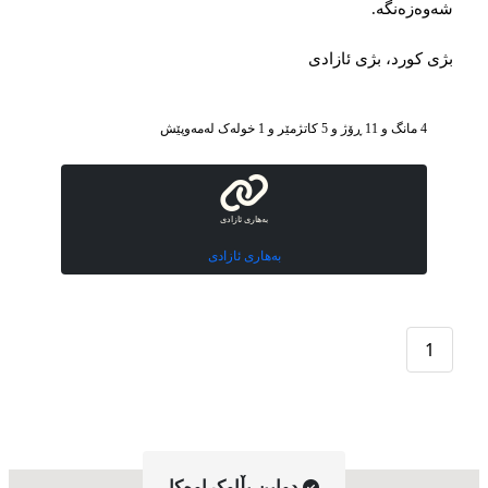
شەوەزەنگە.
بژی کورد، بژی ئازادی
4 مانگ و 11 ڕۆژ و 5 کاتژمێر و 1 خوله‌ک له‌مه‌وپێش‌
بەهاری ئازادی
بەهاری ئازادی
1
دواین بڵاوکراوه‌کا