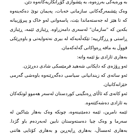
بە ورەیەکی بەرزەوە، بە پێشوازی گۆڕانکاریەکانەوە دێن.
وەک پێشمەرگەکانی سازمانی خەبات، پەیمان نوێ دەکەینەوە
کە تا هێز لە جەستەماندا بێت، پاسەوانی لەو خاک و پیرۆزییانە
بکەین کە "سازمان" لەسەری دامەزراوە. ڕێبازی ئێمە، ڕێبازی
ڕاستی و ڕزگارییە؛ تێکەڵەیەکە لە بیری نەتەوایەتی و باوەڕێکی
قووڵ بە مافە ڕەواکانی گەلەکەمان.
بەهاری ئازادی بۆ ئێمە واتە:
ئەو ڕۆژەی کە دایکانی شەهید فرمێسکی شادی دەڕێژن.
ئەو ساتەی کە زیندانیانی سیاسی دەگەڕێنەوە باوەشی گەرمی
خێزانەکانیان.
ئەو کاتەی کە ئاڵای ڕەنگینی کوردستان لەسەر هەموو لوتکەکان
بە ئازادی دەشەکێتەوە.
ئێمە نامرین، ئێمە دەمێنینەوە، چونکە وەک بەهار بێباکین لە
سەرما و وەک چیا دەستەوستان نابین لەبەردەم باو گژدا.
بەهاری ئەمساڵ، بەهاری ڕاپەڕین و بەهاری کۆتایی هاتنی