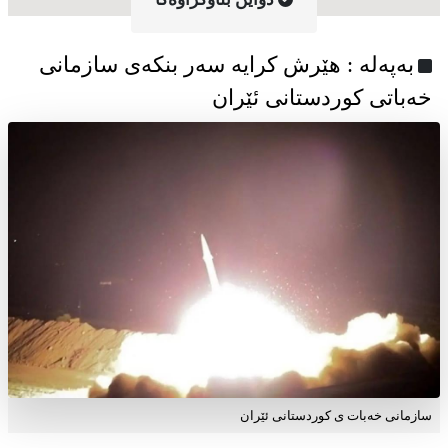
به‌په‌له‌ : هێرش کرایە سەر بنکەی سازمانی
خەباتی کوردستانی ئێران
سازمانی خەبات ی کوردستانی ئێران