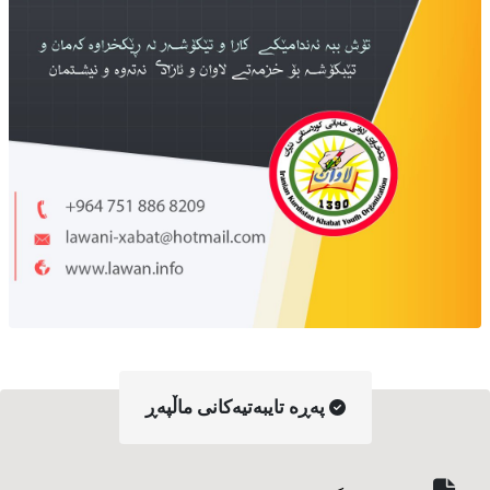
په‌ڕه‌ تایبه‌تیه‌کانی ماڵپه‌ڕ