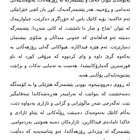
ئەندامی و ڕۆحییە. هەر پێشمەرگەیەک، کوڕ یان کچی خێزانێکی
ئەم خاکەیە؛ بۆیە کاتێک باس لە خۆڕاگری دەکرێت، جیاوازییەک
لە نێوان "شاخ و شار دا نامێنێت. لە کاتی شەڕدا، پێشمەرگە
دەبێتە ئەو قەڵغانەی کە خەونی منداڵان و شکۆی نیشتمان
دەپارێزێت. ئەم هێزە فیداکارە، هیواکانی گەلی ڕۆژهەڵاتی بە
یەکەوە گرێ داوە و وای کردووە کە مرۆڤی کورد لە ناو
قورسترین گەمارۆکانیشدا، هەست بە تەنیایی نەکات و بزانێت
پشتوپەنایەکی پۆڵاینی هەیە.
لە ڕووی دەروونییەوە، بوونی پێشمەرگە هێزێکی وا بە کۆمەڵگە
دەبەخشێت کە بتوانێت لە بەرامبەر هەڕەشەکاندا سەقامگیر
بێت. ئەگەرچی شەڕ ماڵوێرانی و گرانی و ئازاری بەدواوە دێت،
بەڵام کاتێک نەتەوەیەک دەبینێت ڕۆڵەکانی لە پێناو ئازادی و
خاکدا ئامادەی فیداکارین، ئازارەکان دەبنە هەوێنی بەردەوامی.
پێشمەرگە لە ویژدانی ڕۆژهەڵاتدا، ئەو پێناسەیەیە کە دەڵێت: