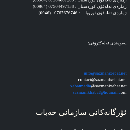
ژماره‌ی ته‌له‌فۆن کوردستان : 07504687209 (00964)
ژماره‌ی ته‌له‌فۆن کوردستان : 07504497138 (00964)
ژماره‌ی ته‌له‌فۆن ئوروپا : 0767676746 (0046)
په‌یوه‌ندی ئه‌له‌کترۆنی:
info@sazmanixebat.net
contact@sazmanixebat.net
xebatmedia
@sazmanixebat.net
sazmanikhabat@hotmail.c
om
ئۆرگانه‌کانی سازمانی خه‌بات