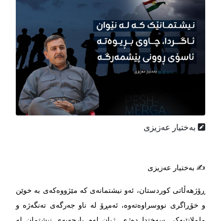
بەختیار عەزیزی
✍️ بەختیار عەزیزی
ڕۆژهەڵاتی کوردستان، ئەو نیشتمانەی کە مێژووەکەی بە خوێن
و خۆڕاگری نووسراوەتەوە، ئەمڕۆ لە ناو جەرگەی تەنگەژە و
ململانێیەکی سەختدا دەژی. ژیان لەم پارچەیەی نیشتمان لە