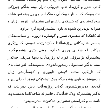
کاتی شەڕ و گرژیدا، تەنها چیرۆکی ئازار نییە، بەڵکو چیرۆکی
نەتەوەیەکە کە لە ناو دووکەڵی جەنگدا، چاوی بڕیوەتە ئەو شاخە
سەرکەشانەی کە بێشکەی پارێزەرانی نیشتمانن. لێرەدا، ژیان و
هیوا بە توندترین شێوە بە ناوی پێشمەرگەوە گرێ دراوە.
لە کاتێکدا کە سێبەری شەڕ و گوشارە دەروونی و سیاسییەکان
بەسەر شارەکانی ڕۆژهەڵاتدا دەکێشرێت، ئەوەی کە ڕێگری
دەکات لە شکانی ورەی خەڵک، بوونی هێزی پێشمەرگەیە.
پێشمەرگە بۆ مرۆڤی کورد لە ڕۆژهەڵات تەنها هێزێکی چەکدار
نییە، بەڵکو سیمبولی زیندوومانەوەی نەتەوەیەکە. لەو ساتانەی
کە تاریکیی ستەم لایەنی ئابووری و کۆمەڵایەتی ژیان
دادەپۆشێت، ناوی پێشمەرگە وەک تیشکێکی ئومێد لە دڵی پیر و
گەنجدا دەدرەوشێتەوە. گەلی ڕۆژهەڵات باش دەزانێت کە
ئەگەر پێشمەرگە وەک قەڵایەکی قاییم لە شاخەکاندا نەمێنێتەوە،
ناسنامە و کەرامەتی نەتەوەیی دەکەوێتە مەترسییەوە.
پەیوەندی نێوان خەڵک و پێشمەرگە لە ڕۆژهەڵات، پەیوەندییەکی