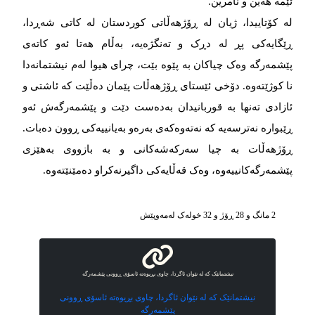
ئێمە هەین و نامرین.
لە کۆتاییدا، ژیان لە ڕۆژهەڵاتی کوردستان لە کاتی شەڕدا،
ڕێگایەکی پڕ لە دڕک و تەنگژەیە، بەڵام هەتا ئەو کاتەی
پێشمەرگە وەک چیاکان بە پێوە بێت، چرای هیوا لەم نیشتمانەدا
نا کوژێتەوە. دۆخی ئێستای ڕۆژهەڵات پێمان دەڵێت کە ئاشتی و
ئازادی تەنها بە قوربانیدان بەدەست دێت و پێشمەرگەش ئەو
ڕێبوارە نه‌ترسه‌یه‌ کە نەتەوەکەی بەرەو بەیانییەکی ڕوون دەبات.
ڕۆژهەڵات بە چیا سەرکەشەکانی و بە بازووی بەهێزی
پێشمەرگەکانییەوە، وەک قەڵایەکی داگیرنەکراو دەمێنێتەوە.
2 مانگ و 28 ڕۆژ و 32 خوله‌ک له‌مه‌وپێش‌
نیشتمانێک کە لە نێوان ئاگردا، چاوی بڕیوەتە ئاسۆی ڕوونی پێشمەرگە
نیشتمانێک کە لە نێوان ئاگردا، چاوی بڕیوەتە ئاسۆی ڕوونی
پێشمەرگە