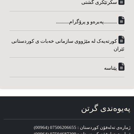
سکرتێکری گشتی
...........په‌یره‌و و پرۆگرام...........
کورته‌یه‌ک له مێژووی سازمانی خه‌بات ی کوردستانی
ئێران
پێناسه‌
په‌یوه‌ندی گرتن
ژماره‌ی ته‌له‌فۆن کوردستان : 07506206655 (00964)