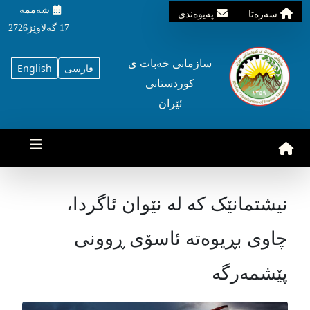
شه‌ممه‌
سه‌ره‌تا
په‌یوه‌ندی
17 گه‌لاوێژ2726
سازمانی خه‌بات ی
فارسی
English
کوردستانی
ئێران
نیشتمانێک کە لە نێوان ئاگردا،
چاوی بڕیوەتە ئاسۆی ڕوونی
پێشمەرگە