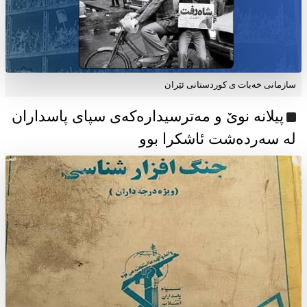
سازمانی خەبات ی كوردستانی ئێران
پیلانە نوێ و مەترسیدارەکەی سپای پاسداران
لە سەردەشت ئاشکرا بوو