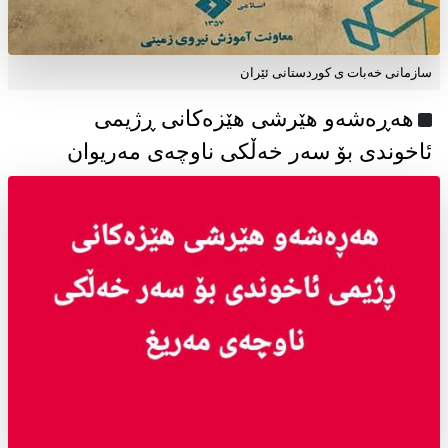
سازمانی خەبات ی كوردستانی ئێران
هەڕەشەو هێرشی هێزەکانی ڕژیمی
ئاخوندی بۆ سەر خەڵکی ناوچەی مەریوان