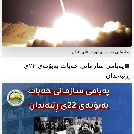
سازمانی خەبات ی کوردستانی ئێران
پەیامی سازمانی خەبات بەبۆنەی ۲۲ی
ڕێبەندان