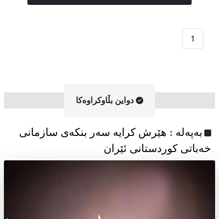
1
دواین بڵاوکراوه‌کا
به‌په‌له‌ : هێرش کرایە سەر بنکەی سازمانی
خەباتی کوردستانی ئێران