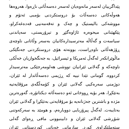
پێداگرییان لەسەر مانەوەیان لەسەر دەسەڵاتی ناڕەوا، هەروەها
هەوڵەکانی دەسەڵات بۆ دروستکردنی بۆمبی ئەتۆم و
مووشەکی بالیستیک و چەک و تەقەمەنیی قەدەغەکراو،
پێکهێنانی میحوەرە ئاژاوەگێڕ و تیرۆریستی، سەپاندنی
سیاسەت و گەڵاڵە مەترسیدارەکانیان بەسەر وڵاتانی ناوچەی
ڕۆژهەڵاتی ناوەڕاست، بوونەتە هۆی دروستکردنی جەنگێکی
ماڵوێرانکەر لەگەڵ ئەمریکا و ئیسرائیل، بە جەنگخوازیان خەڵکی
ناوچەکە و گەلانی ئێرانیان تووشی هەلومەرجێکی مەترسیدار
کردووە. گومانی تێدا نییە کە ڕژیمی دەسەڵاتدار لە ئێران،
دوژمنی سەرەکیی گەلانی ئێران و کۆمەڵگەی مرۆڤایەتیە
بەتێکڕا، هەر بۆیە ڕووخانی ئەو دەسەڵاتە دیکتاتۆرە، گەورەترین
مژدە و باشترین جەژنانەیە بۆ مرۆڤایەتی بەتێکڕا و گەلانی ئێران
بەتایبەت. لەگەڵ پیرۆزبایی دووبارەم، و هومێد بە سەرکەوتنی
شۆڕشی گەلانی ئێران و دابینبوونی مافی ڕەوای گەلی
ستەملێکراوی کورد. سازمانی خەباتی کوردستانی ئێران