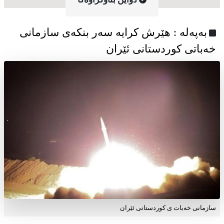
به‌په‌له‌ : هێرش کرایە سەر بنکەی سازمانی
خەباتی کوردستانی ئێران
سازمانی خەبات ی کوردستانی ئێران