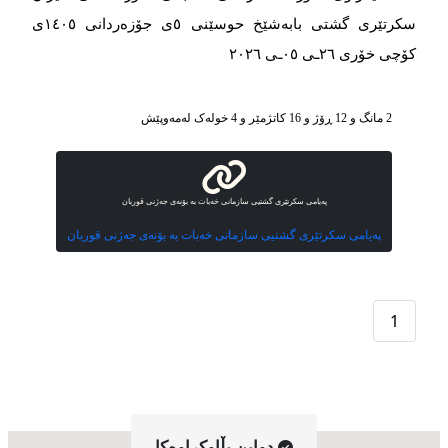
سکرتێری گشتی بابەشێخ حوسێنی ٥ی جۆزەردانی ١٤٠٥ی
کۆچی خۆری ٢٦ـی ٠٥ـی ٢٠٢٦
2 مانگ و 12 ڕۆژ و 16 کاتژمێر و 4 خوله‌ک له‌مه‌وپێش‌
پەیامی سکرتێری گشتیی سازمانی خەبات بە بۆنەی جەژنی قوربان
پەیامی سکرتێری گشتیی سازمانی خەبات بە بۆنەی جەژنی قوربان
1
دواین بڵاوکراوه‌کا