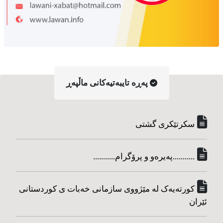
په‌ڕه‌ تایبه‌تیه‌کانی ماڵپه‌ڕ
سکرتێکری گشتی
...........په‌یره‌و و پرۆگرام...........
کورته‌یه‌ک له مێژووی سازمانی خه‌بات ی کوردستانی
ئێران