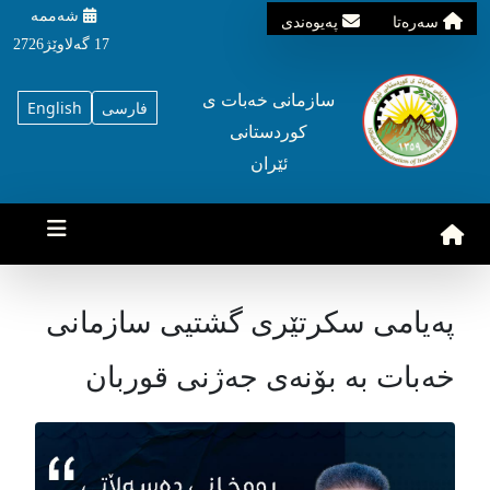
شه‌ممه‌
سه‌ره‌تا
په‌یوه‌ندی
17 گه‌لاوێژ2726
سازمانی خه‌بات ی
فارسی
English
کوردستانی
ئێران
پەیامی سکرتێری گشتیی سازمانی
خەبات بە بۆنەی جەژنی قوربان