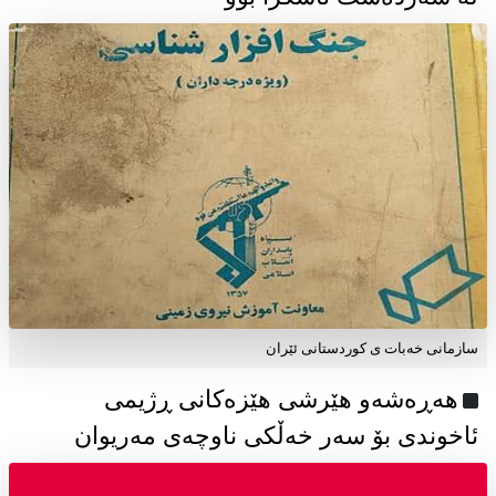
سازمانی خەبات ی كوردستانی ئێران
هەڕەشەو هێرشی هێزەکانی ڕژیمی
ئاخوندی بۆ سەر خەڵکی ناوچەی مەریوان