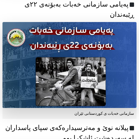
پەیامی سازمانی خەبات بەبۆنەی ۲۲ی
ڕێبەندان
سازمانی خەبات ی كوردستانی ئێران
پیلانە نوێ و مەترسیدارەکەی سپای پاسداران
لە سەردەشت ئاشکرا بوو