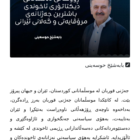
بابەشێخ حوسەینی
جەژنی قوربان لە موسڵمانانی کوردستان، ئێران و جیهان پیرۆز
بێت. لە کاتێکدا موسڵمانان جەژنی قوربان بەرز ڕادەگرن،
بەداخەوە ناوچەی ڕۆژهەڵاتی ناوەڕاست بەتێکڕا و ئێران
بەتایبەت، بەهۆی سیاسەتی جەنگخوازی و ئاژاوەگێڕی و
دەستێوەردانەکانی دەسەڵاتدارانی ڕژیمی ئاخوندی لە کێشە و
ئاڵۆزیدایە. ئاشکرایە بەهۆی سیاسەتی نەزانانەی ئاخوندەکان و