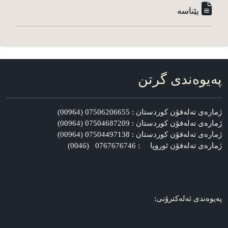
پێناسه‌
په‌یوه‌ندی گرتن
ژماره‌ی ته‌له‌فۆن کوردستان : 07506206655 (00964)
ژماره‌ی ته‌له‌فۆن کوردستان : 07504687209 (00964)
ژماره‌ی ته‌له‌فۆن کوردستان : 07504497138 (00964)
ژماره‌ی ته‌له‌فۆن ئوروپا : 0767676746 (0046)
په‌یوه‌ندی ئه‌له‌کترۆنی: