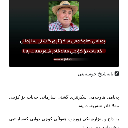
بابەشێخ حوسەینی
پەیامی هاوخەمی سکرتێری گشتی سازمانی خەبات بۆ کۆچی
مەلا قادر شەریعەت پەنا
بە داخ و پەژارەیەکی زۆرەوە هەواڵی کۆچی دوایی کەسایەتیی
نیشتمانپەروەر و بەڕێز،