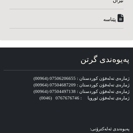
ئێران
پێناسه‌
په‌یوه‌ندی گرتن
ژماره‌ی ته‌له‌فۆن کوردستان : 07506206655 (00964)
ژماره‌ی ته‌له‌فۆن کوردستان : 07504687209 (00964)
ژماره‌ی ته‌له‌فۆن کوردستان : 07504497138 (00964)
ژماره‌ی ته‌له‌فۆن ئوروپا : 0767676746 (0046)
په‌یوه‌ندی ئه‌له‌کترۆنی: