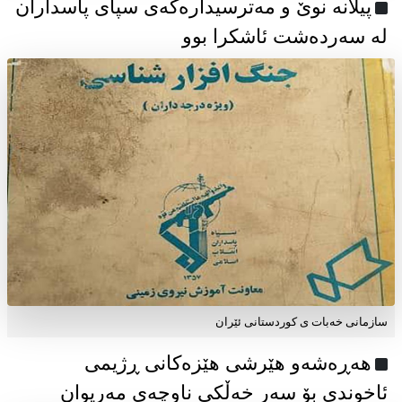
پیلانە نوێ و مەترسیدارەکەی سپای پاسداران
لە سەردەشت ئاشکرا بوو
سازمانی خەبات ی كوردستانی ئێران
هەڕەشەو هێرشی هێزەکانی ڕژیمی
ئاخوندی بۆ سەر خەڵکی ناوچەی مەریوان