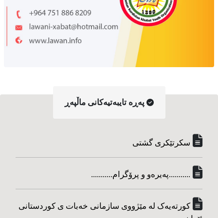
په‌ڕه‌ تایبه‌تیه‌کانی ماڵپه‌ڕ
سکرتێکری گشتی
...........په‌یره‌و و پرۆگرام...........
کورته‌یه‌ک له مێژووی سازمانی خه‌بات ی کوردستانی