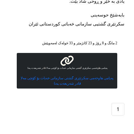
یادی بە خێر و ڕوحی شاد بێت.
بابەشێخ حوسەینی
سکرتێری گشتیی سازمانی خەباتی کوردستانی ئێران
2 مانگ و 8 ڕۆژ و 23 کاتژمێر و 33 خوله‌ک له‌مه‌وپێش‌
پەیامی هاوخەمی سکرتێری گشتی سازمانی خەبات بۆ کۆچی مەلا قادر شەریعەت پەنا
پەیامی هاوخەمی سکرتێری گشتی سازمانی خەبات بۆ کۆچی مەلا
قادر شەریعەت پەنا
1