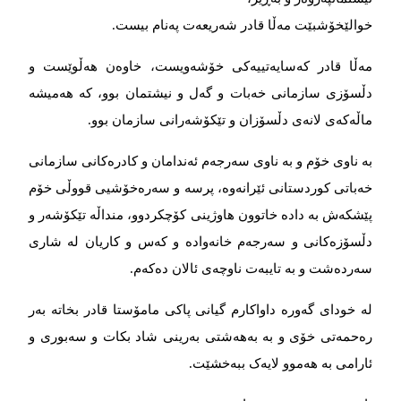
خوالێخۆشبێت مەڵا قادر شەریعەت پەنام بیست.
مەڵا قادر کەسایەتییەکی خۆشەویست، خاوەن هەڵوێست و
دڵسۆزی سازمانی خەبات و گەل و نیشتمان بوو، کە هەمیشە
ماڵەکەی لانەی دڵسۆزان و تێکۆشەرانی سازمان بوو.
بە ناوی خۆم و بە ناوی سەرجەم ئەندامان و کادرەکانی سازمانی
خەباتی کوردستانی ئێرانەوە، پرسە و سەرەخۆشیی قووڵی خۆم
پێشکەش بە دادە خاتوون هاوژینی کۆچکردوو، منداڵە تێکۆشەر و
دڵسۆزەکانی و سەرجەم خانەوادە و کەس و کاریان لە شاری
سەردەشت و بە تایبەت ناوچەی ئالان دەکەم.
لە خودای گەورە داواکارم گیانی پاکی مامۆستا قادر بخاتە بەر
رەحمەتی خۆی و بە بەهەشتی بەرینی شاد بکات و سەبوری و
ئارامی بە هەموو لایەک ببەخشێت.