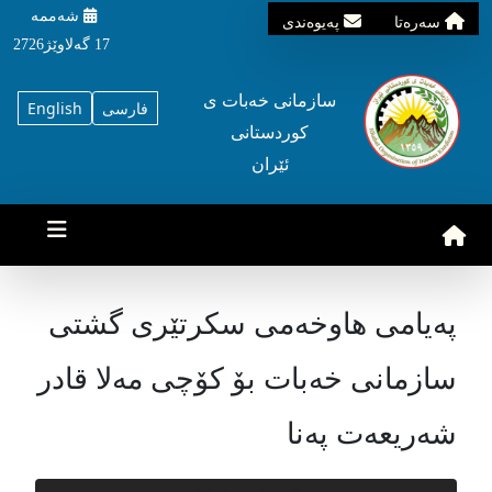
شه‌ممه‌
سه‌ره‌تا
په‌یوه‌ندی
17 گه‌لاوێژ2726
سازمانی خه‌بات ی
فارسی
English
کوردستانی
ئێران
پەیامی هاوخەمی سکرتێری گشتی
سازمانی خەبات بۆ کۆچی مەلا قادر
شەریعەت پەنا