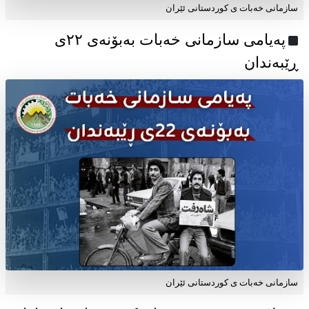
سازمانی خەبات ی کوردستانی ئێران
پەیامی سازمانی خەبات بەبۆنەی ۲۲ی
ڕێبەندان
سازمانی خەبات ی كوردستانی ئێران