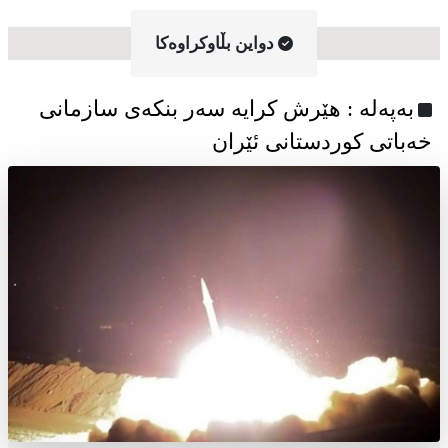
دواین بڵاوکراوه‌کا
به‌په‌له‌ : هێرش کرایە سەر بنکەی سازمانی
خەباتی کوردستانی ئێران