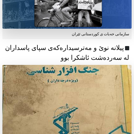
سازمانی خەبات ی كوردستانی ئێران
پیلانە نوێ و مەترسیدارەکەی سپای پاسداران
لە سەردەشت ئاشکرا بوو