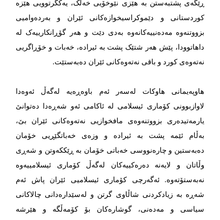
ڕێگەی پشتبەستن بە هێزی نێوخۆیی خەڵک، یەکگرتوویی هێزە
کوردستانی و دێموکراسیخوازەکانی ئێران و بەردەوامیی
بزووتنەوە مەدەنییەکانەوە بەدی دێت و هەر گۆڕانکارییەک لە
داهاتوودا، پێش هەر شتێک پشت بە ئیرادە، خەبات و خۆڕاگریی
نەتەوەی کورد و باقی نەتەوەکانی ئێران دەبەستێت.
هاوپەیمانی هاوکات لەسەر ئەم باوەڕەیە لەگەڵ ئەوەدا
لاوازبوونی کۆماری ئیسلامی لە ئاکامی ئەو شەڕەدا دەتوانێ
یارمەتیدەری بزووتنەوەی مافخوازیی نەتەوەکانی ئێران بێ،
بەڵام ئێمە پشت بە ئیرادە و وزەی خەباتگێڕیی خۆمان
دەبەستین و چارەنووسی خەباتی خۆمان بە ڕێککەوتن و شەڕی
وڵاتان و لایەنە دەرەکییەکان لەگەڵ کۆماری ئیسلامییەوە
نەبەستۆتەوە. ئەگەرچی کۆماری ئیسلامیی ئێران پاش ئەم
شەڕە بە زیادکردنی شاڵاوی گرتن و لەسێدارەدانی چالاکانی
سیاسی و مەدەنی، گوشارەکان بۆ کۆمەڵگە و هێرشە