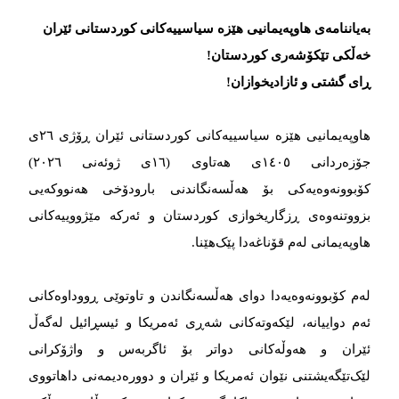
بەیاننامەی هاوپەیمانیی هێزە سیاسییەکانی کوردستانی ئێران
خەڵکی تێکۆشەری کوردستان!
ڕای گشتی و ئازادیخوازان!
هاوپەیمانیی هێزە سیاسییەکانی کوردستانی ئێران ڕۆژی ٢٦ی
جۆزەردانی ١٤٠٥ی هەتاوی (١٦ی ژوئەنی ٢٠٢٦)
کۆبوونەوەیەکی بۆ هەڵسەنگاندنی بارودۆخی هەنووکەیی
بزووتنەوەی ڕزگاریخوازی کوردستان و ئەرکە مێژووییەکانی
هاوپەیمانی لەم قۆناغەدا پێک‌هێنا.
لەم کۆبوونەوەیەدا دوای هەڵسەنگاندن و تاوتوێی ڕووداوەکانی
ئەم دواییانە، لێکەوتەکانی شەڕی ئەمریکا و ئیسڕائیل لەگەڵ
ئێران و هەوڵەکانی دواتر بۆ ئاگربەس و واژۆکرانی
لێک‌تێگەیشتنی نێوان ئەمریکا و ئێران و دوورەدیمەنی داهاتووی