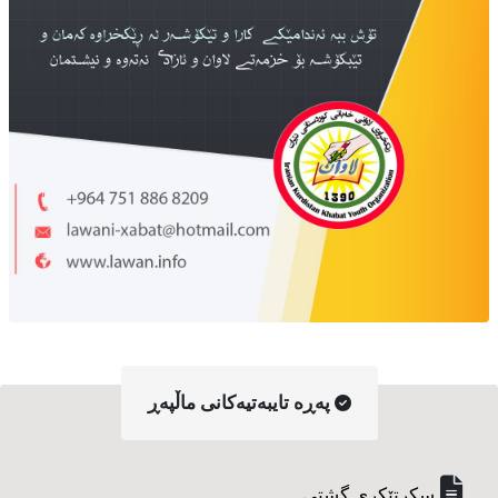
په‌ڕه‌ تایبه‌تیه‌کانی ماڵپه‌ڕ
سکرتێکری گشتی