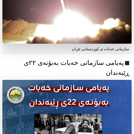
سازمانی خەبات ی کوردستانی ئێران
پەیامی سازمانی خەبات بەبۆنەی ۲۲ی
ڕێبەندان