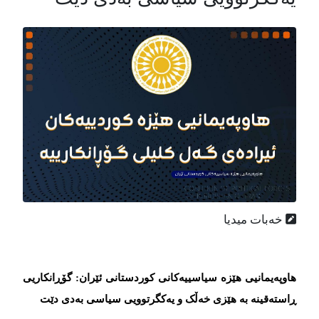
خەبات میدیا
هاوپەیمانیی هێزە سیاسییەکانی کوردستانی ئێران: گۆڕانکاریی
ڕاستەقینە بە هێزی خەڵک و یەکگرتوویی سیاسی بەدی دێت