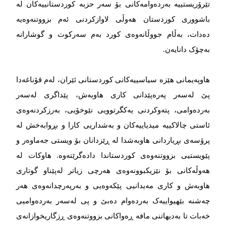
تێرۆریستییە بەردەوامەکانی بۆ سەر حزبە کوردستانییەکان لە
باشووری کوردستان هەوڵی لاوازکردنی ئەم بزووتنەوەیە
دەدات، بەڵام جووڵانەوەی کورد بەم سەرکوت و گوشارانە
بەچۆک دانایەن.
هاوپەیمانی هێزە سیاسییەکانی کوردستانی ئێران، لەم قۆناغەدا
پێ لەسەر پەرەپێدانی کاری هاوبەش، پێداگری لەسەر
بەردەوامی، پتەوکردنی یەکگرتوویی نێوخۆیی، بەرزکردنەوەی
ئاستی چالاکییە میدیاییەکان و بەشداریی کارا و بڕوابەخش لە
پرۆسەی بڕیاردانی هاوبەشدا لە ڕێزدانان بۆ ویستی جەماوەر و
پێویستیی بزووتنەوەی کوردستاندا دادەگرێتەوە. هاوکات لە
هەوڵەکانی بۆ نێزیکبوونەوەی هەرچی زیاتر لەپێناو گوتاری
هاوبەش و کاری مەیدانیی پێکەوەیی و بەرپەرچدانەوەی هەر
چەشنە بێهیواییەک بەردەوام دەبێ و پی لەسەر بەردەوامیی
خەبات تا بەدیهاتنی مافە ڕەواکانی بزووتنەوەی ڕزگاریخوازانەی