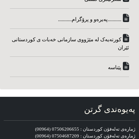
...........په‌یره‌و و پرۆگرام...........
کورته‌یه‌ک له مێژووی سازمانی خه‌بات ی کوردستانی
ئێران
پێناسه‌
په‌یوه‌ندی گرتن
ژماره‌ی ته‌له‌فۆن کوردستان : 07506206655 (00964)
ژماره‌ی ته‌له‌فۆن کوردستان : 07504687209 (00964)