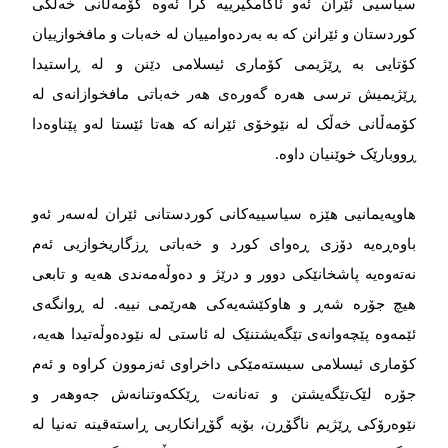
سیاسیی ئێران ئەو ئاکامگیرییە کرا ئەوە کۆمەڵانی خەڵکی
کوردستان و ئێرانن کە بە بەردەوامییان لە خەبات و مافخوازییان
کۆتایی بە ڕێژیمی کۆماری ئیسلامی دێنن و لە ڕاستیدا
ڕێژیمیش ترسی هەرە گەورەی هەر خەباتی مافخوازانەی لە
کۆمەڵانی خەڵک لە نێوخۆی ئێرانە کە هەتا ئێستا لەو پێناوەدا
ڕووبارێک خوێنیان داوە.
هاوپەیمانیی هێزە سیاسییەکانی کوردستانی ئێران لەسەر ئەو
باوەڕەیە دۆزی ڕەوای کورد و خەباتی ڕزگاریخوازیی ئەم
نەتەوەیە پاشخانێکی دوور و درێژ و دەوڵەمەندی هەیە و تابعی
هیچ جۆرە شەڕ و هاوکێشەیەکی هەرێمی نییە. لە ڕوانگەی
ئێمەوە پێچەوانەی تێگەیشتنێک لە ئاستی لە نێودەوڵەتیدا هەیە،
کۆماری ئیسلامی سیستەمێکی داخراوی ئەزموون کراوە و ئەم
جۆرە لێک‌تێگەیشتن و تەنانەت ڕێککەوتنانەش جەوهەر و
نێوەرۆکی ڕێژیم ناگۆڕن، بۆیە گۆڕانکاریی ڕاستەقینە تەنیا لە