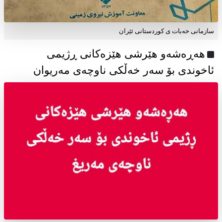
سازمانی خەبات ی كوردستانی ئێران
هەڕەشەو هێرشی هێزەکانی ڕژیمی
ئاخوندی بۆ سەر خەڵکی ناوچەی مەریوان