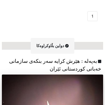
1
دواین بڵاوکراوه‌کا
به‌په‌له‌ : هێرش کرایە سەر بنکەی سازمانی
خەباتی کوردستانی ئێران