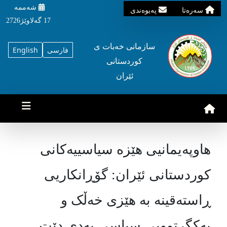
شه‌ممه‌
سه‌ره‌تا
په‌یوه‌ندی
17 گه‌لاوێژ2726
سازمانی خه‌بات ی
فارسی
English
کوردستانی
ئێران
هاوپەیمانیی هێزە سیاسییەکانی
کوردستانی ئێران: گۆڕانکاریی
ڕاستەقینە بە هێزی خەڵک و
یەکگرتوویی سیاسی بەدی دێت