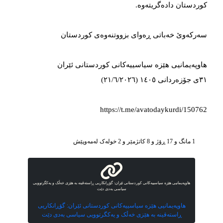
کوردستان دادەگریتەوە.
سەرکەوێ خەباتی ڕەوای بزووتنەوەی کوردستان
هاوپەیمانیی هێزە سیاسییەکانی کوردستانی ئێران
٣١ی جۆزەردانی ١٤٠٥ (٢١/٦/٢٠٢٦)
https://t.me/avatodaykurdi/150762
1 مانگ و 17 ڕۆژ و 8 کاتژمێر و 2 خوله‌ک له‌مه‌وپێش‌
هاوپەیمانیی هێزە سیاسییەکانی کوردستانی ئێران: گۆڕانکاریی ڕاستەقینە بە هێزی خەڵک و یەکگرتوویی
سیاسی بەدی دێت
هاوپەیمانیی هێزە سیاسییەکانی کوردستانی ئێران: گۆڕانکاریی
ڕاستەقینە بە هێزی خەڵک و یەکگرتوویی سیاسی بەدی دێت