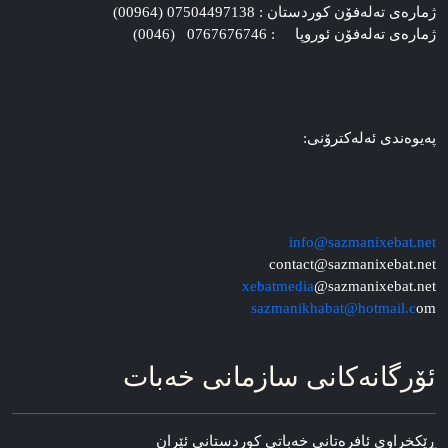
ژماره‌ی ته‌له‌فۆن کوردستان : 07504497138 (00964)
ژماره‌ی ته‌له‌فۆن ئوروپا : 0767676746 (0046)
په‌یوه‌ندی ئه‌له‌کترۆنی:
info@sazmanixebat.net
contact@sazmanixebat.net
xebatmedia
@sazmanixebat.net
sazmanikhabat@hotmail.c
om
ئۆرگانه‌کانی سازمانی خه‌بات
ڕێکخراوی ئافره‌تانی خه‌باتی کوردستانی ئێران