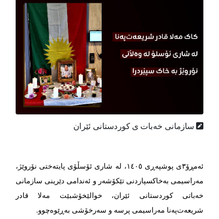
سازمانی خەبات ی كوردستانی ئێران
ئەمڕۆ۳ی پوشپەڕی ۱٤٠٥، لە شاری ئۆسڵۆی پایتەختی نۆروێژ،
مەراسیمی بەخاکسپاردنی تێکۆشەر و ئەندامی دێرینی سازمانی
خەباتی کوردستانی ئێران، خوالێخۆشبێت مەلا قادر
شریعەت‌پەنا مەراسیمی پرسە و سەرخۆشی بەڕێوەچوو.