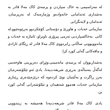
لە مەراسیمی بە خاک سپاردن و پرسەی کاک مەلا قادر بە
بەشداری ئەندامانی خانەوادەو وژمارەیەک لە بەرپرسان،
ئەندامان و لایەنگرانی
سازمانی خەبات و هاوڕێ و دۆستانی کۆچکردوو بەڕێوەچوو.لە
کاتی بەخاکسپاردنی تەرمی پیرۆزی ناوبراو، ئاماژە بە خەبات و
ماندووبوونی ساڵانی ڕابردووی کاک مەلا قادر لە ڕێگای ئازادی
و مافەکانی گەلی کورد کرا.
بەشداربووان لە پرسەی ماتەمینی،وێڕای دەربڕینی هاوخەمی
لەگەڵ بنەماڵەی بەڕێزی شریعەت‌پەنا، یادی ئەو تێکۆشەرەیان
بەرز ڕاگرت و بەڵێنیان نوێ کردەوە کە درێژەپێدەری ڕێبازی
سازمانی خەبات هەموو شەهیدان و تێکۆشەرانی گەلی کورد
بن.
یادی کاک مەلا قادر شریعەت‌پەنا هەمیشە بە زیندوویی