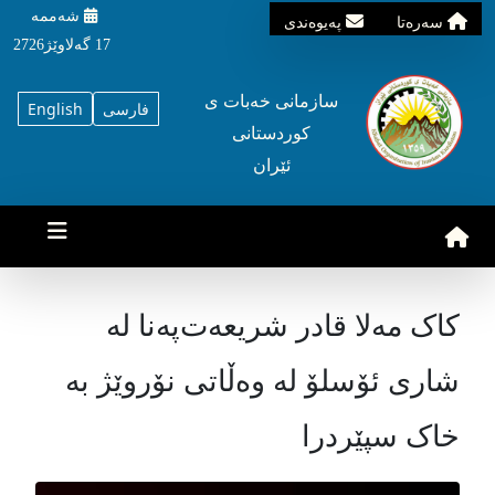
شه‌ممه‌
سه‌ره‌تا
په‌یوه‌ندی
17 گه‌لاوێژ2726
سازمانی خه‌بات ی
فارسی
English
کوردستانی
ئێران
کاک مەلا قادر شریعەت‌پەنا لە
شاری ئۆسلۆ لە وەڵاتی نۆروێژ بە
خاک سپێردرا