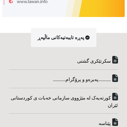
په‌ڕه‌ تایبه‌تیه‌کانی ماڵپه‌ڕ
سکرتێکری گشتی
...........په‌یره‌و و پرۆگرام...........
کورته‌یه‌ک له مێژووی سازمانی خه‌بات ی کوردستانی
ئێران
پێناسه‌