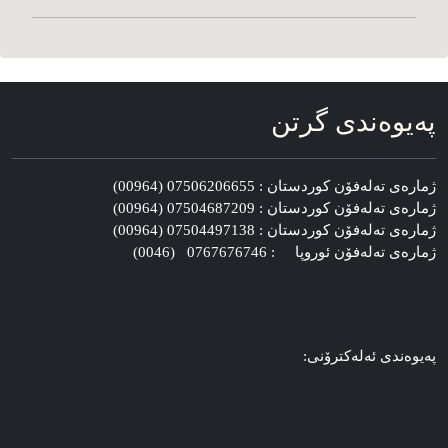
په‌یوه‌ندی گرتن
ژماره‌ی ته‌له‌فۆن کوردستان : 07506206655 (00964)
ژماره‌ی ته‌له‌فۆن کوردستان : 07504687209 (00964)
ژماره‌ی ته‌له‌فۆن کوردستان : 07504497138 (00964)
ژماره‌ی ته‌له‌فۆن ئوروپا : 0767676746 (0046)
په‌یوه‌ندی ئه‌له‌کترۆنی: