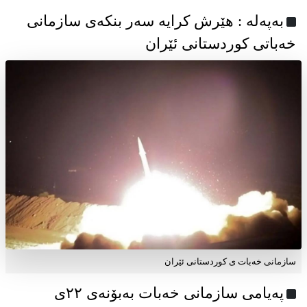
به‌په‌له‌ : هێرش کرایە سەر بنکەی سازمانی
خەباتی کوردستانی ئێران
سازمانی خەبات ی کوردستانی ئێران
پەیامی سازمانی خەبات بەبۆنەی ۲۲ی