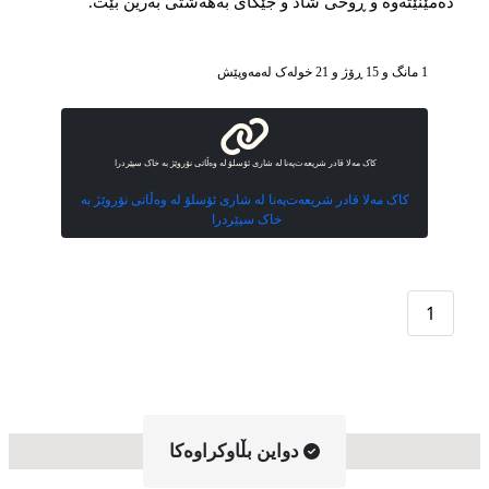
دەمێنێتەوە و ڕوحی شاد و جێگای بەهەشتی بەرین بێت.
1 مانگ و 15 ڕۆژ و 21 خوله‌ک له‌مه‌وپێش‌
کاک مەلا قادر شریعەت‌پەنا لە شاری ئۆسلۆ لە وەڵاتی نۆروێژ بە خاک سپێردرا
کاک مەلا قادر شریعەت‌پەنا لە شاری ئۆسلۆ لە وەڵاتی نۆروێژ بە
خاک سپێردرا
1
دواین بڵاوکراوه‌کا