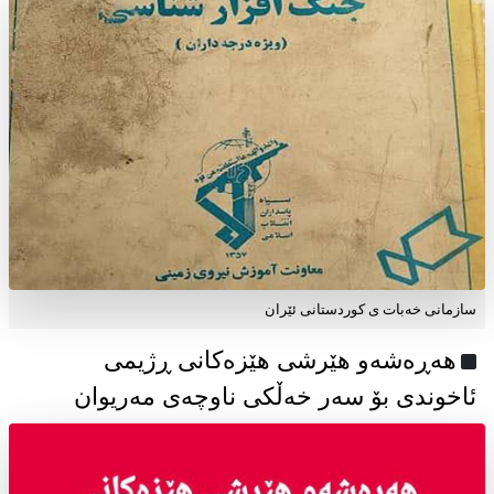
سازمانی خەبات ی كوردستانی ئێران
هەڕەشەو هێرشی هێزەکانی ڕژیمی
ئاخوندی بۆ سەر خەڵکی ناوچەی مەریوان