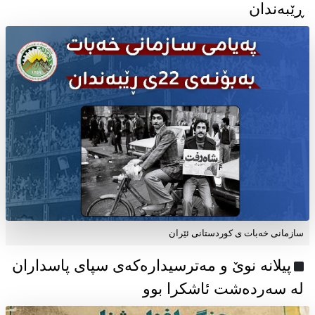
ڕێبەندان
سازمانی خەبات ی كوردستانی ئێران
پیلانە نوێ و مەترسیدارەکەی سپای پاسداران
لە سەردەشت ئاشکرا بوو