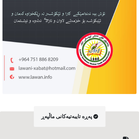
په‌ڕه‌ تایبه‌تیه‌کانی ماڵپه‌ڕ