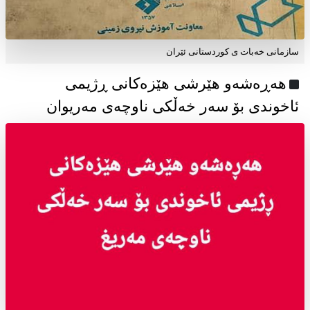
سازمانی خەبات ی كوردستانی ئێران
هەڕەشەو هێرشی هێزەکانی ڕژیمی
ئاخوندی بۆ سەر خەڵکی ناوچەی مەریوان