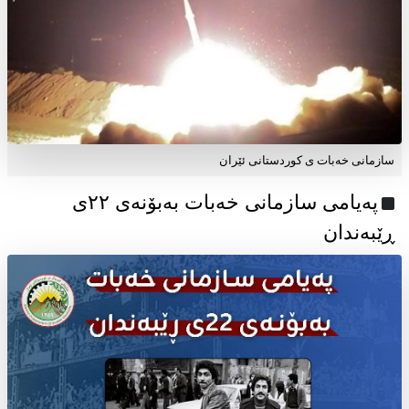
سازمانی خەبات ی کوردستانی ئێران
پەیامی سازمانی خەبات بەبۆنەی ۲۲ی
ڕێبەندان