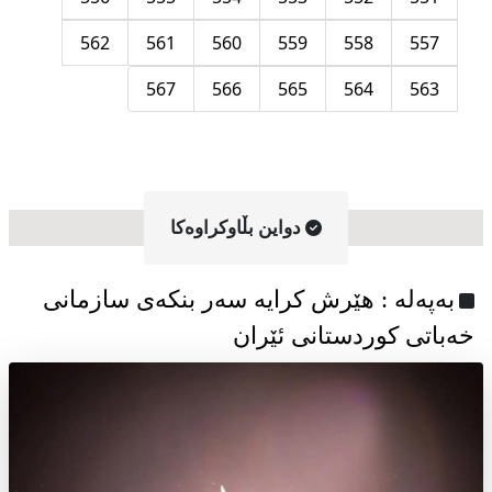
562
561
560
559
558
557
567
566
565
564
563
دواین بڵاوکراوه‌کا
به‌په‌له‌ : هێرش کرایە سەر بنکەی سازمانی
خەباتی کوردستانی ئێران