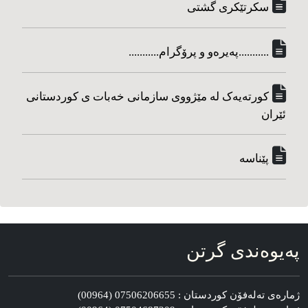
سکرتێکری گشتی
...........په‌یره‌و و پرۆگرام...........
کورته‌یه‌ک له مێژووی سازمانی خه‌بات ی کوردستانی
ئێران
پێناسه‌
په‌یوه‌ندی گرتن
ژماره‌ی ته‌له‌فۆن کوردستان : 07506206655 (00964)