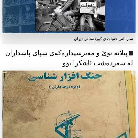
سازمانی خەبات ی كوردستانی ئێران
پیلانە نوێ و مەترسیدارەکەی سپای پاسداران
لە سەردەشت ئاشکرا بوو