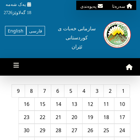
یه‌ک شه‌مه‌
سه‌ره‌تا
په‌یوه‌ندی
18 گه‌لاوێژ2726
سازمانی خه‌بات ی
فارسی
English
کوردستانی
ئێران
9
8
7
6
5
4
3
2
1
16
15
14
13
12
11
10
23
22
21
20
19
18
17
30
29
28
27
26
25
24