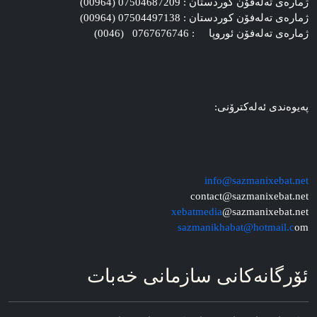
ژماره‌ی ته‌له‌فۆن کوردستان : 07504687209 (00964)
ژماره‌ی ته‌له‌فۆن کوردستان : 07504497138 (00964)
ژماره‌ی ته‌له‌فۆن ئوروپا : 0767676746 (0046)
په‌یوه‌ندی ئه‌له‌کترۆنی:
info@sazmanixebat.net
contact@sazmanixebat.net
xebatmedia
@sazmanixebat.net
sazmanikhabat@hotmail.c
om
ئۆرگانه‌کانی سازمانی خه‌بات