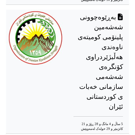
بەڕێوەچوونی
شەشەمین
پلینۆمی کومیتەی
ناوەندی
هەڵبژێردراوی
کۆنگرەی
شەشەمی
سازمانی خەبات
ی کوردستانی
ئێران
5 ساڵ و 4 مانگ و 28 ڕۆژ و 21
کاتژمێر و 29 خوله‌ک له‌مه‌وپێش‌