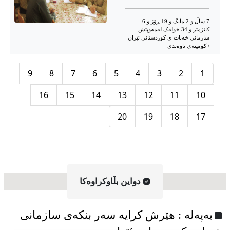
7 ساڵ و 2 مانگ و 19 ڕۆژ و 6
کاتژمێر و 34 خوله‌ک له‌مه‌وپێش‌
سازمانی خەبات ی کوردستانی ئێران
/ کومیتەی ناوەندی
9
8
7
6
5
4
3
2
1
16
15
14
13
12
11
10
20
19
18
17
دواین بڵاوکراوه‌کا
به‌په‌له‌ : هێرش کرایە سەر بنکەی سازمانی