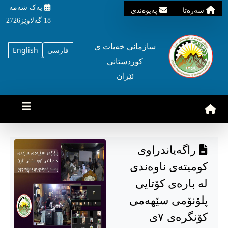
یه‌ک شه‌مه‌
سه‌ره‌تا
په‌یوه‌ندی
18 گه‌لاوێژ2726
سازمانی خه‌بات ی
فارسی
English
کوردستانی
ئێران
راگەیاندراوی
كومیتەی ناوەندی
لە بارەی کۆتایی
پلۆنۆمی سێهه‌می
کۆنگره‌ی ٧ی