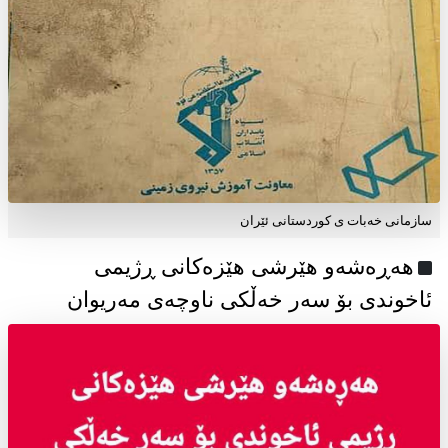
سازمانی خەبات ی كوردستانی ئێران
هەڕەشەو هێرشی هێزەکانی ڕژیمی
ئاخوندی بۆ سەر خەڵکی ناوچەی مەریوان