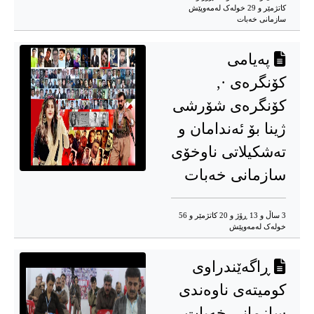
کاتژمێر و 29 خوله‌ک له‌مه‌وپێش‌
سازمانی خه‌بات
پەیامی
کۆنگرەی ·,
کۆنگرەی شۆرشی
ژینا بۆ ئەندامان و
تەشکیلاتی ناوخۆی
سازمانی خەبات
3 ساڵ و 13 ڕۆژ و 20 کاتژمێر و 56
خوله‌ک له‌مه‌وپێش‌
ڕاگەێندراوی
کومیتەی ناوەندی
سازمانی خەبات