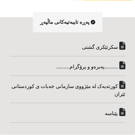
په‌ڕه‌ تایبه‌تیه‌کانی ماڵپه‌ڕ
سکرتێکری گشتی
...........په‌یره‌و و پرۆگرام...........
کورته‌یه‌ک له مێژووی سازمانی خه‌بات ی کوردستانی
ئێران
پێناسه‌