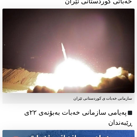
خەباتی کوردستانی ئێران
سازمانی خەبات ی کوردستانی ئێران
پەیامی سازمانی خەبات بەبۆنەی ۲۲ی
ڕێبەندان