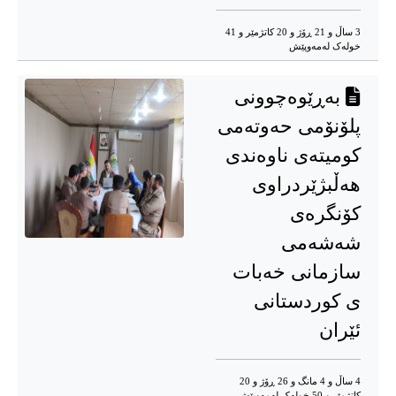
3 ساڵ و 21 ڕۆژ و 20 کاتژمێر و 41
خوله‌ک له‌مه‌وپێش‌
بەڕێوەچوونی
پلۆنۆمی حەوتەمی
کومیتەی ناوەندی
هەڵبژێردراوی
کۆنگرەی
شەشەمی
سازمانی خەبات
ی کوردستانی
ئێران
4 ساڵ و 4 مانگ و 26 ڕۆژ و 20
کاتژمێر و 50 خوله‌ک له‌مه‌وپێش‌