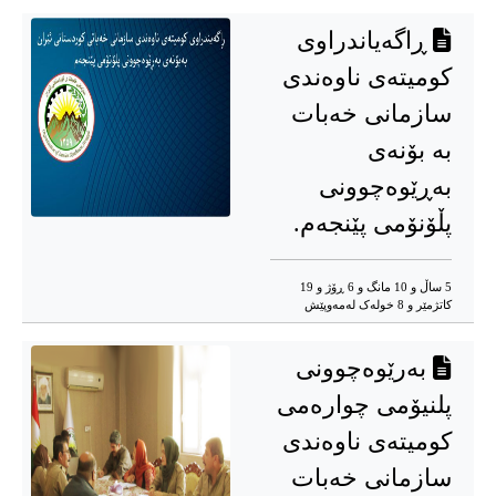
ڕاگه‌یاندراوی
کومیتەی ناوەندی
سازمانی خەبات
بە بۆنەی
بەڕێوەچوونی
پڵۆنۆمی پێنجەم.
5 ساڵ و 10 مانگ و 6 ڕۆژ و 19
کاتژمێر و 8 خوله‌ک له‌مه‌وپێش‌
بەرێوەچوونی
پلنیۆمی چوارەمی
کومیتەی ناوەندی
سازمانی خه‌بات