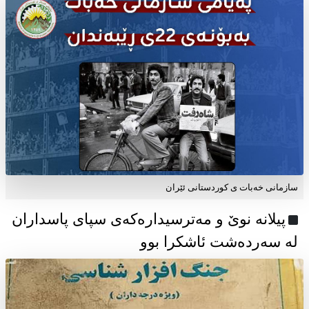
سازمانی خەبات ی كوردستانی ئێران
پیلانە نوێ و مەترسیدارەکەی سپای پاسداران
لە سەردەشت ئاشکرا بوو