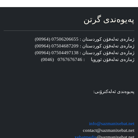
په‌یوه‌ندی گرتن
ژماره‌ی ته‌له‌فۆن کوردستان : 07506206655 (00964)
ژماره‌ی ته‌له‌فۆن کوردستان : 07504687209 (00964)
ژماره‌ی ته‌له‌فۆن کوردستان : 07504497138 (00964)
ژماره‌ی ته‌له‌فۆن ئوروپا : 0767676746 (0046)
په‌یوه‌ندی ئه‌له‌کترۆنی:
info@sazmanixebat.net
contact@sazmanixebat.net
xebatmedia
@sazmanixebat.net