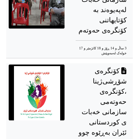
له‌په‌یوه‌ند به‌
کۆتایهاتنی
کۆنگرەی حەوتەم
3 ساڵ و 14 ڕۆژ و 18 کاتژمێر و 17
خوله‌ک له‌مه‌وپێش‌
کۆنگرەی
شۆڕشی‌ژینا
،کۆنگرەی
حەوتەمی
سازمانی خەبات
ی کوردستانی
ئێران بەڕێوە چوو