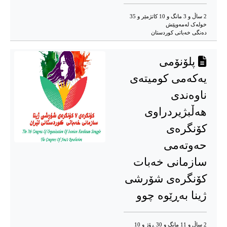
2 ساڵ و 3 مانگ و 10 کاتژمێر و 35
خوله‌ک له‌مه‌وپێش‌
دەنگی خەباتی کوردستان
پلۆنۆمی
یەکەمی کومیتەی
ناوەندی
هەڵبژیردراوی
کۆنگرەی
حەوتەمی
سازمانی خەبات
کۆنگرەی شۆرشی
ژینا بەڕێوە چوو
2 ساڵ و 11 مانگ و 30 ڕۆژ و 10