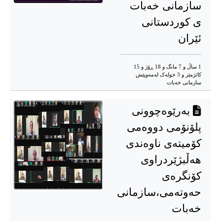
سازمانی خه‌بات
ی کوردستانی
ئێران
1 ساڵ و 7 مانگ و 18 ڕۆژ و 15
کاتژمێر و 3 خوله‌ک له‌مه‌وپێش‌
سازمانی خەبات
بەرێوەچوونی
پلۆنۆمی دووه‌می
کۆمیتەی ناوەندی
هەڵبژێردراوی
کۆنگرەی
حه‌وتەمی،سازمانی
خەبات