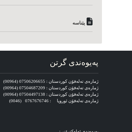
پێناسه‌
په‌یوه‌ندی گرتن
ژماره‌ی ته‌له‌فۆن کوردستان : 07506206655 (00964)
ژماره‌ی ته‌له‌فۆن کوردستان : 07504687209 (00964)
ژماره‌ی ته‌له‌فۆن کوردستان : 07504497138 (00964)
ژماره‌ی ته‌له‌فۆن ئوروپا : 0767676746 (0046)
په‌یوه‌ندی ئه‌له‌کترۆنی: