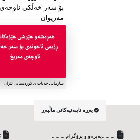
بۆ سەر خەڵکی ناوچەی
مەریوان
سازمانی خەبات ی کوردستانی ئێران
په‌ڕه‌ تایبه‌تیه‌کانی ماڵپه‌ڕ
...........په‌یره‌و و پرۆگرام...........
ک