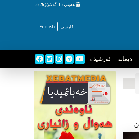
هه‌ینی
16 گه‌لاوێژ2726
فارسی
English
دیمانه
ئه‌رشیڤ
ن