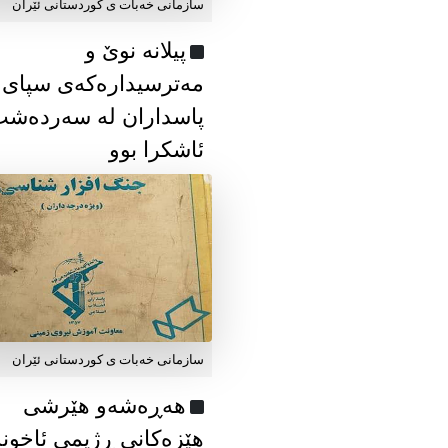
سازمانی خەبات ی كوردستانی ئێران
پیلانە نوێ و
مەترسیدارەکەی سپای
پاسداران لە سەردەش
ئاشکرا بوو
سازمانی خەبات ی كوردستانی ئێران
هەڕەشەو هێرشی
هێزەکانی ڕژیمی ئاخون