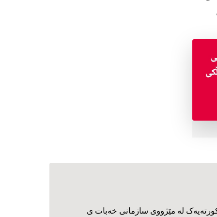
ورته‌یه‌ک له مێژووی سازمانی خه‌بات ی