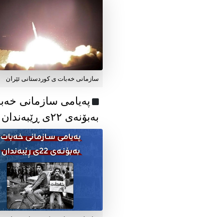
سازمانی خەبات ی کوردستانی ئێران
پەیامی سازمانی خەب
بەبۆنەی ۲۲ی ڕێبەندان