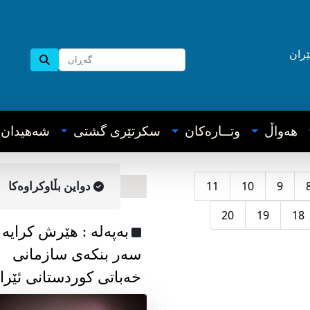
ێران
هه‌واڵ
وتــاره‌کان
سکرتێری گشتی
شه‌هیدان
11
10
9
دواین بڵاوکراوه‌کا
20
19
18
به‌په‌له‌ : هێرش کرایە
سەر بنکەی سازمانی
خەباتی کوردستانی ئێرا