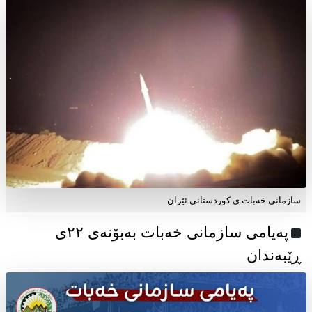
سازمانی خەبات ی کوردستانی ئێران
پەیامی سازمانی خەبات بەبۆنەی ۲۲ی
ڕێبەندان