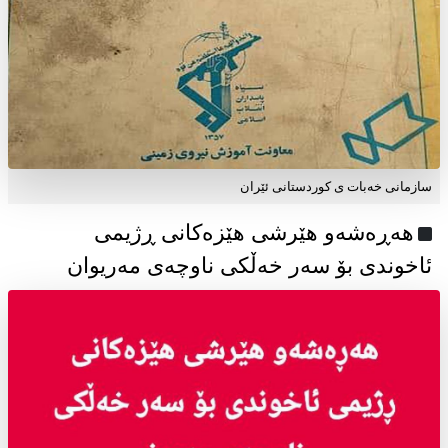
سازمانی خەبات ی كوردستانی ئێران
هەڕەشەو هێرشی هێزەکانی ڕژیمی
ئاخوندی بۆ سەر خەڵکی ناوچەی مەریوان