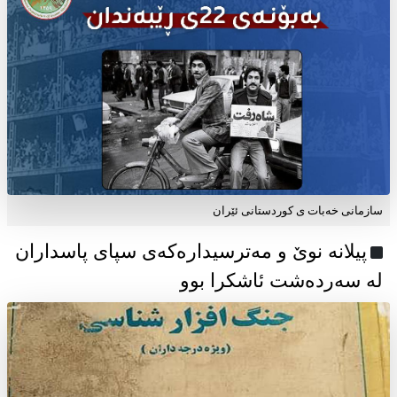
سازمانی خەبات ی كوردستانی ئێران
پیلانە نوێ و مەترسیدارەکەی سپای پاسداران
لە سەردەشت ئاشکرا بوو