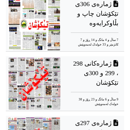
ژمارەی 306ی
تێکۆشان چاپ و
بڵاوکرایەوە
7 ساڵ و 4 مانگ و 14 ڕۆژ و 7
کاتژمێر و 33 خوله‌ک له‌مه‌وپێش‌
ژمارەکانی 298
، 299 و 300ی
تێکۆشان
9 ساڵ و 6 مانگ و 23 ڕۆژ و 38
خوله‌ک له‌مه‌وپێش‌
ژمارەی 297ی