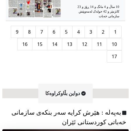
10 ساڵ و 4 مانگ و 14 ڕۆژ و 23
کاتژمێر و 42 خوله‌ک له‌مه‌وپێش‌
سازمانی خەبات
9
8
7
6
5
4
3
2
1
16
15
14
13
12
11
10
17
دواین بڵاوکراوه‌کا
به‌په‌له‌ : هێرش کرایە سەر بنکەی سازمانی
خەباتی کوردستانی ئێران