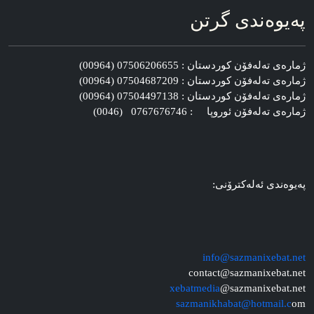
په‌یوه‌ندی گرتن
ژماره‌ی ته‌له‌فۆن کوردستان : 07506206655 (00964)
ژماره‌ی ته‌له‌فۆن کوردستان : 07504687209 (00964)
ژماره‌ی ته‌له‌فۆن کوردستان : 07504497138 (00964)
ژماره‌ی ته‌له‌فۆن ئوروپا : 0767676746 (0046)
په‌یوه‌ندی ئه‌له‌کترۆنی:
info@sazmanixebat.net
contact@sazmanixebat.net
xebatmedia
@sazmanixebat.net
sazmanikhabat@hotmail.c
om