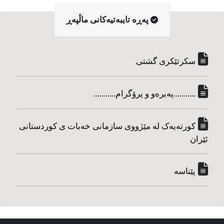
په‌ڕه‌ تایبه‌تیه‌کانی ماڵپه‌ڕ
سکرتێکری گشتی
...........په‌یره‌و و پرۆگرام...........
کورته‌یه‌ک له مێژووی سازمانی خه‌بات ی کوردستانی
ئێران
پێناسه‌