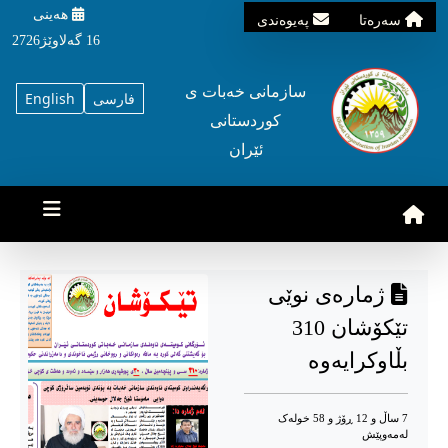
هه‌ینی
سه‌ره‌تا
په‌یوه‌ندی
16 گه‌لاوێژ2726
سازمانی خه‌بات ی
فارسی
English
کوردستانی
ئێران
ژماره‌ی نوێی
تێکۆشان 310
بڵاوکرایه‌وه‌
7 ساڵ و 12 ڕۆژ و 58 خوله‌ک
له‌مه‌وپێش‌