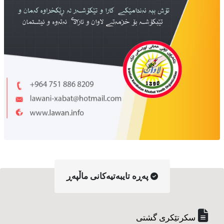
په‌ڕه‌ تایبه‌تیه‌کانی ماڵپه‌ڕ
سکرتێکری گشتی