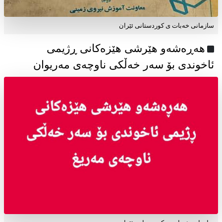
سازمانی خەبات ی كوردستانی ئێران
هەڕەشەو هێرشی هێزەکانی ڕژیمی
ئاخوندی بۆ سەر خەڵکی ناوچەی مەریوان