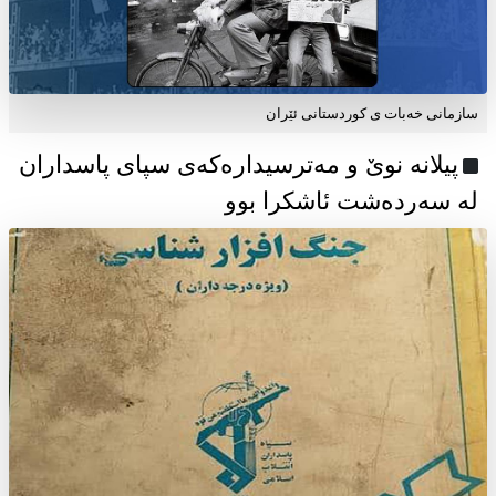
سازمانی خەبات ی كوردستانی ئێران
پیلانە نوێ و مەترسیدارەکەی سپای پاسداران
لە سەردەشت ئاشکرا بوو