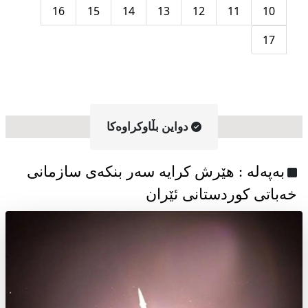
16
15
14
13
12
11
10
17
دواین بڵاوکراوه‌کا
به‌په‌له‌ : هێرش کرایە سەر بنکەی سازمانی
خەباتی کوردستانی ئێران