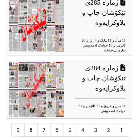
ژمارە 285ی
تێکۆشان چاپ و
بلاوکرایەوە
10 ساڵ و 11 مانگ و 4 ڕۆژ و 20
کاتژمێر و 13 خوله‌ک له‌مه‌وپێش‌
سازمانی خەبات
ژمارە 284ی
تێکۆشان چاپ و
بلاوکرایەوە
11 ساڵ و 4 ڕۆژ و 21 کاتژمێر و 31
خوله‌ک له‌مه‌وپێش‌
9
8
7
6
5
4
3
2
1