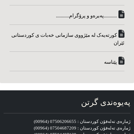
...........په‌یره‌و و پرۆگرام...........
کورته‌یه‌ک له مێژووی سازمانی خه‌بات ی کوردستانی
ئێران
پێناسه‌
په‌یوه‌ندی گرتن
ژماره‌ی ته‌له‌فۆن کوردستان : 07506206655 (00964)
ژماره‌ی ته‌له‌فۆن کوردستان : 07504687209 (00964)