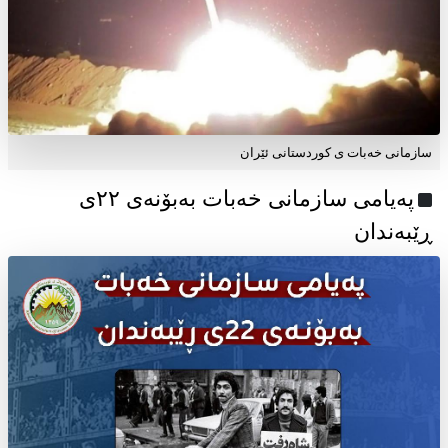
سازمانی خەبات ی کوردستانی ئێران
پەیامی سازمانی خەبات بەبۆنەی ۲۲ی
ڕێبەندان