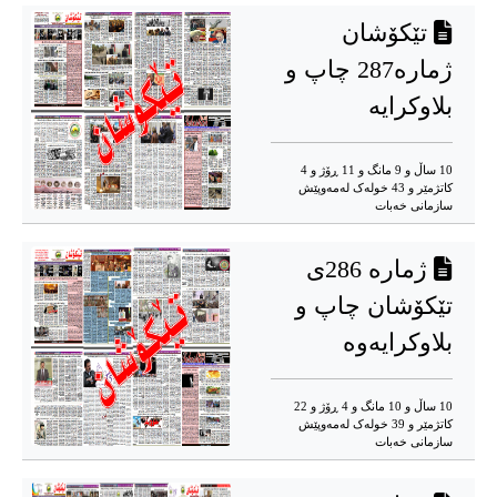
تێکۆشان
ژمارە287 چاپ و
بلاوکرایه
10 ساڵ و 9 مانگ و 11 ڕۆژ و 4
کاتژمێر و 43 خوله‌ک له‌مه‌وپێش‌
سازمانی خەبات
ژمارە 286ی
تێکۆشان چاپ و
بلاوکرایەوە
10 ساڵ و 10 مانگ و 4 ڕۆژ و 22
کاتژمێر و 39 خوله‌ک له‌مه‌وپێش‌
سازمانی خەبات