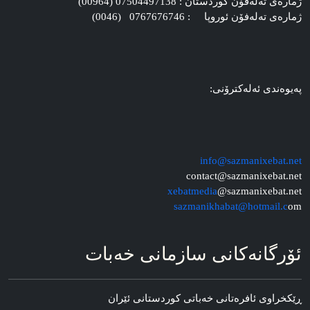
ژماره‌ی ته‌له‌فۆن کوردستان : 07504497138 (00964)
ژماره‌ی ته‌له‌فۆن ئوروپا : 0767676746 (0046)
په‌یوه‌ندی ئه‌له‌کترۆنی:
info@sazmanixebat.net
contact@sazmanixebat.net
xebatmedia
@sazmanixebat.net
sazmanikhabat@hotmail.c
om
ئۆرگانه‌کانی سازمانی خه‌بات
ڕێکخراوی ئافره‌تانی خه‌باتی کوردستانی ئێران