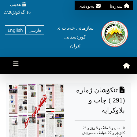
هه‌ینی
سه‌ره‌تا
په‌یوه‌ندی
16 گه‌لاوێژ2726
سازمانی خه‌بات ی
فارسی
English
کوردستانی
ئێران
تێکۆشان ژمارە
(291 ) چاپ و
بلاوکرایه
10 ساڵ و 5 مانگ و 5 ڕۆژ و 23
کاتژمێر و 27 خوله‌ک له‌مه‌وپێش‌