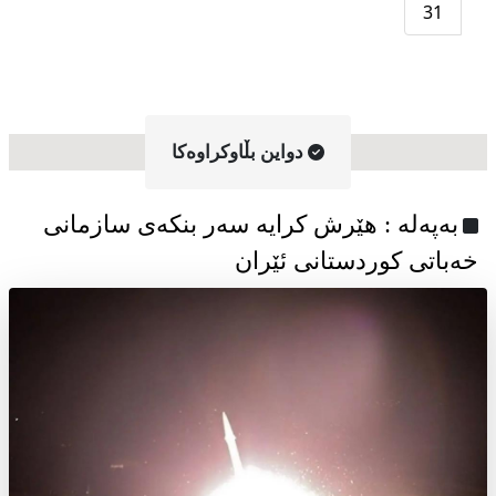
31
دواین بڵاوکراوه‌کا
به‌په‌له‌ : هێرش کرایە سەر بنکەی سازمانی
خەباتی کوردستانی ئێران