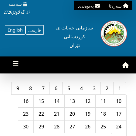
شه‌ممه‌
سه‌ره‌تا
په‌یوه‌ندی
17 گه‌لاوێژ2726
سازمانی خه‌بات ی
فارسی
English
کوردستانی
ئێران
9
8
7
6
5
4
3
2
1
16
15
14
13
12
11
10
23
22
21
20
19
18
17
30
29
28
27
26
25
24