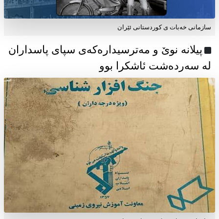
سازمانی خەبات ی كوردستانی ئێران
پیلانە نوێ و مەترسیدارەکەی سپای پاسداران
لە سەردەشت ئاشکرا بوو