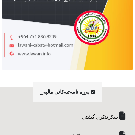
په‌ڕه‌ تایبه‌تیه‌کانی ماڵپه‌ڕ
سکرتێکری گشتی