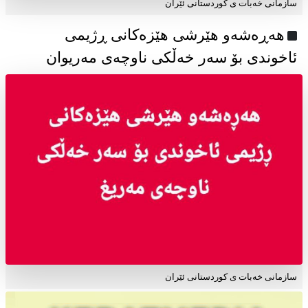
سازمانی خەبات ی كوردستانی ئێران
هەڕەشەو هێرشی هێزەکانی ڕژیمی
ئاخوندی بۆ سەر خەڵکی ناوچەی مەریوان
سازمانی خەبات ی کوردستانی ئێران