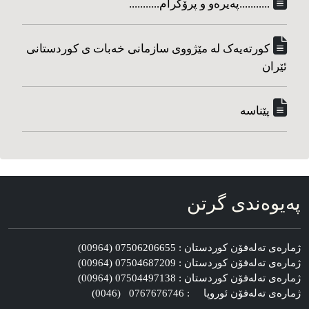
...........په‌یره‌و و پرۆگرام...........
کورته‌یه‌ک له مێژووی سازمانی خه‌بات ی کوردستانی
ئێران
پێناسه‌
په‌یوه‌ندی گرتن
ژماره‌ی ته‌له‌فۆن کوردستان : 07506206655 (00964)
ژماره‌ی ته‌له‌فۆن کوردستان : 07504687209 (00964)
ژماره‌ی ته‌له‌فۆن کوردستان : 07504497138 (00964)
ژماره‌ی ته‌له‌فۆن ئوروپا : 0767676746 (0046)