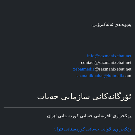
په‌یوه‌ندی ئه‌له‌کترۆنی:
info@sazmanixebat.net
contact@sazmanixebat.net
xebatmedia
@sazmanixebat.net
sazmanikhabat@hotmail.c
om
ئۆرگانه‌کانی سازمانی خه‌بات
ڕێکخراوی ئافره‌تانی خه‌باتی کوردستانی ئێران
ڕێکخراوی لاوانی خه‌باتی کوردستانی ئێران