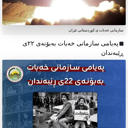
سازمانی خەبات ی کوردستانی ئێران
پەیامی سازمانی خەبات بەبۆنەی ۲۲ی
ڕێبەندان