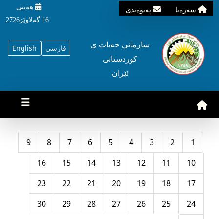
هه‌ینی
سه‌ره‌تا
په‌یوه‌ندی
16 گه‌لاوێژ2726
سازمانی خه‌بات ی
فارسی
English
کوردستانی
ئێران
9
8
7
6
5
4
3
2
1
16
15
14
13
12
11
10
23
22
21
20
19
18
17
30
29
28
27
26
25
24