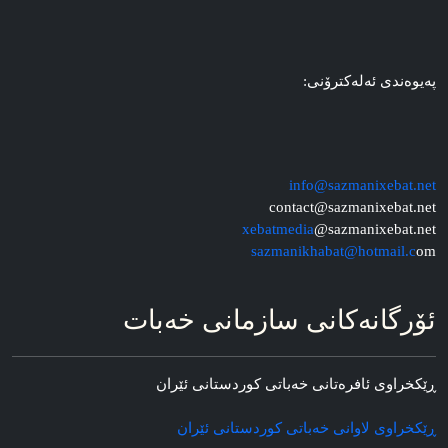
په‌یوه‌ندی ئه‌له‌کترۆنی:
info@sazmanixebat.net
contact@sazmanixebat.net
xebatmedia
@sazmanixebat.net
sazmanikhabat@hotmail.c
om
ئۆرگانه‌کانی سازمانی خه‌بات
ڕێکخراوی ئافره‌تانی خه‌باتی کوردستانی ئێران
ڕێکخراوی لاوانی خه‌باتی کوردستانی ئێران