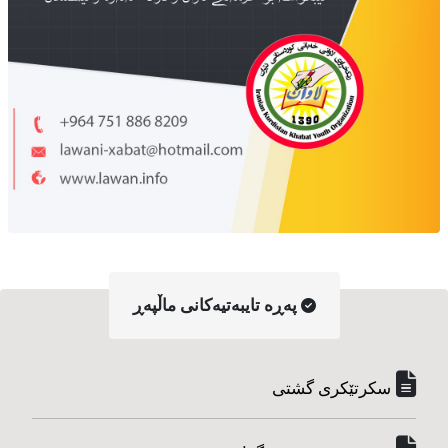
په‌ڕه‌ تایبه‌تیه‌کانی ماڵپه‌ڕ
سکرتێکری گشتی