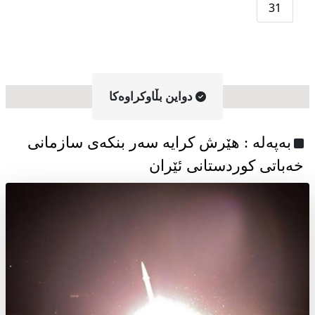
31
دواین بڵاوکراوه‌کا
به‌په‌له‌ : هێرش کرایە سەر بنکەی سازمانی
خەباتی کوردستانی ئێران