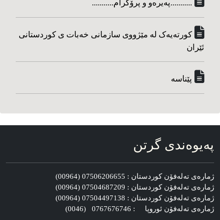
...........په‌یره‌و و پرۆگرام...........
کورته‌یه‌ک له مێژووی سازمانی خه‌بات ی کوردستانی
ئێران
پێناسه‌
په‌یوه‌ندی گرتن
ژماره‌ی ته‌له‌فۆن کوردستان : 07506206655 (00964)
ژماره‌ی ته‌له‌فۆن کوردستان : 07504687209 (00964)
ژماره‌ی ته‌له‌فۆن کوردستان : 07504497138 (00964)
ژماره‌ی ته‌له‌فۆن ئوروپا : 0767676746 (0046)