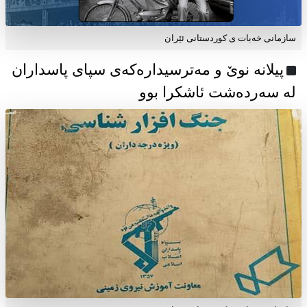
سازمانی خەبات ی كوردستانی ئێران
پیلانە نوێ و مەترسیدارەکەی سپای پاسداران
لە سەردەشت ئاشکرا بوو