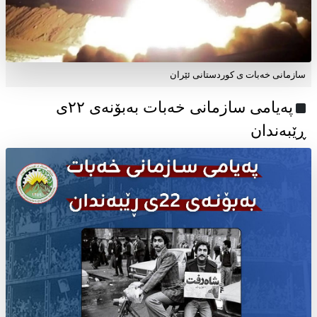
سازمانی خەبات ی کوردستانی ئێران
پەیامی سازمانی خەبات بەبۆنەی ۲۲ی
ڕێبەندان