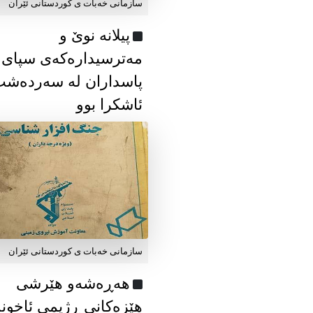
سازمانی خەبات ی كوردستانی ئێران
پیلانە نوێ و
مەترسیدارەکەی سپای
پاسداران لە سەردەش
ئاشکرا بوو
سازمانی خەبات ی كوردستانی ئێران
هەڕەشەو هێرشی
هێزەکانی ڕژیمی ئاخون