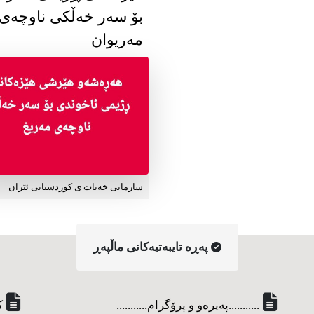
بۆ سەر خەڵکی ناوچەی
مەریوان
سازمانی خەبات ی کوردستانی ئێران
په‌ڕه‌ تایبه‌تیه‌کانی ماڵپه‌ڕ
...........په‌یره‌و و پرۆگرام...........
ک