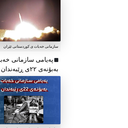
سازمانی خەبات ی کوردستانی ئێران
پەیامی سازمانی خەب
بەبۆنەی ۲۲ی ڕێبەندان