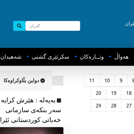
ێران
هه‌واڵ
وتــاره‌کان
سکرتێری گشتی
شه‌هیدان
11
10
9
دواین بڵاوکراوه‌کا
20
19
18
به‌په‌له‌ : هێرش کرایە
29
28
27
سەر بنکەی سازمانی
خەباتی کوردستانی ئێرا