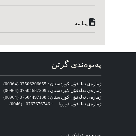
پێناسه‌
په‌یوه‌ندی گرتن
ژماره‌ی ته‌له‌فۆن کوردستان : 07506206655 (00964)
ژماره‌ی ته‌له‌فۆن کوردستان : 07504687209 (00964)
ژماره‌ی ته‌له‌فۆن کوردستان : 07504497138 (00964)
ژماره‌ی ته‌له‌فۆن ئوروپا : 0767676746 (0046)
په‌یوه‌ندی ئه‌له‌کترۆنی: