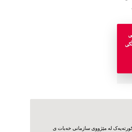
ورته‌یه‌ک له مێژووی سازمانی خه‌بات ی