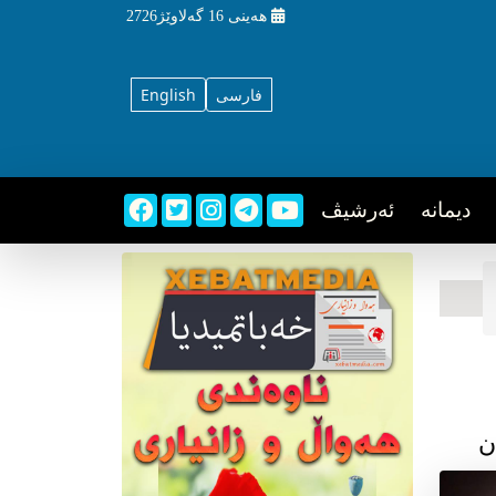
هه‌ینی
16 گه‌لاوێژ2726
فارسی
English
دیمانه
ئه‌رشیڤ
ن