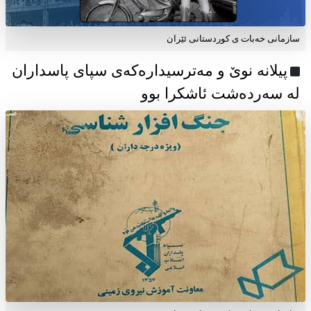
سازمانی خەبات ی كوردستانی ئێران
پیلانە نوێ و مەترسیدارەکەی سپای پاسداران
لە سەردەشت ئاشکرا بوو