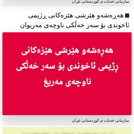
سازمانی خەبات ی كوردستانی ئێران
هەڕەشەو هێرشی هێزەکانی ڕژیمی
ئاخوندی بۆ سەر خەڵکی ناوچەی مەریوان
سازمانی خەبات ی کوردستانی ئێران