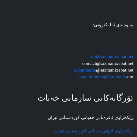
په‌یوه‌ندی ئه‌له‌کترۆنی:
info@sazmanixebat.net
contact@sazmanixebat.net
xebatmedia
@sazmanixebat.net
sazmanikhabat@hotmail.c
om
ئۆرگانه‌کانی سازمانی خه‌بات
ڕێکخراوی ئافره‌تانی خه‌باتی کوردستانی ئێران
ڕێکخراوی لاوانی خه‌باتی کوردستانی ئێران