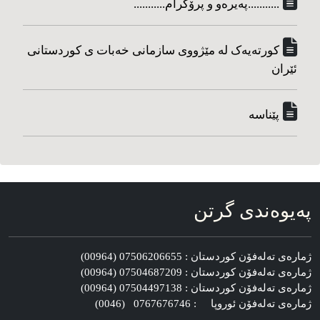
...........په‌یره‌و و پرۆگرام...........
کورته‌یه‌ک له مێژووی سازمانی خه‌بات ی کوردستانی
ئێران
پێناسه‌
په‌یوه‌ندی گرتن
ژماره‌ی ته‌له‌فۆن کوردستان : 07506206655 (00964)
ژماره‌ی ته‌له‌فۆن کوردستان : 07504687209 (00964)
ژماره‌ی ته‌له‌فۆن کوردستان : 07504497138 (00964)
ژماره‌ی ته‌له‌فۆن ئوروپا : 0767676746 (0046)