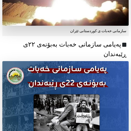
سازمانی خەبات ی کوردستانی ئێران
پەیامی سازمانی خەبات بەبۆنەی ۲۲ی
ڕێبەندان