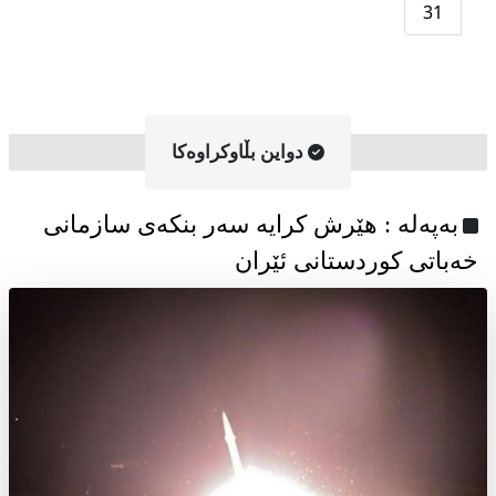
31
دواین بڵاوکراوه‌کا
به‌په‌له‌ : هێرش کرایە سەر بنکەی سازمانی
خەباتی کوردستانی ئێران