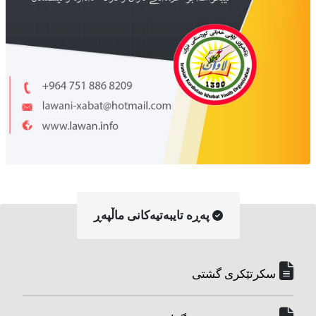
په‌ڕه‌ تایبه‌تیه‌کانی ماڵپه‌ڕ
سکرتێکری گشتی