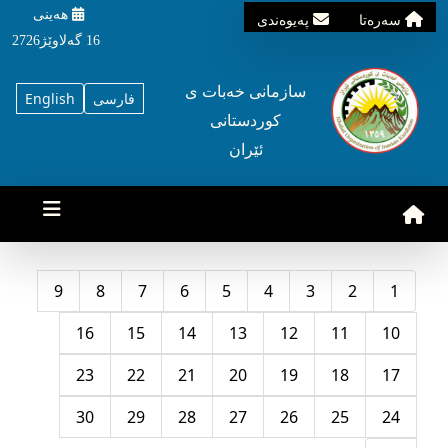
هه‌ینی
سه‌ره‌تا
په‌یوه‌ندی
16 گه‌لاوێژ2726
سازمانی خه‌بات ی
فارسی
English
کوردستانی
ئێران
9
8
7
6
5
4
3
2
1
16
15
14
13
12
11
10
23
22
21
20
19
18
17
30
29
28
27
26
25
24