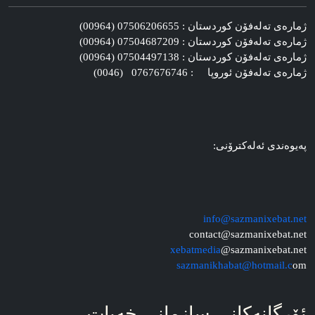
ژماره‌ی ته‌له‌فۆن کوردستان : 07506206655 (00964)
ژماره‌ی ته‌له‌فۆن کوردستان : 07504687209 (00964)
ژماره‌ی ته‌له‌فۆن کوردستان : 07504497138 (00964)
ژماره‌ی ته‌له‌فۆن ئوروپا : 0767676746 (0046)
په‌یوه‌ندی ئه‌له‌کترۆنی:
info@sazmanixebat.net
contact@sazmanixebat.net
xebatmedia
@sazmanixebat.net
sazmanikhabat@hotmail.c
om
ئۆرگانه‌کانی سازمانی خه‌بات