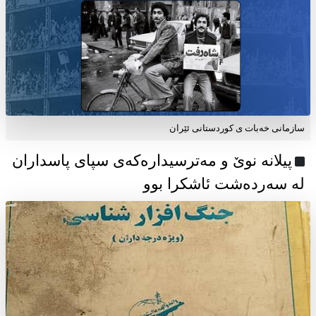
سازمانی خەبات ی كوردستانی ئێران
پیلانە نوێ و مەترسیدارەکەی سپای پاسداران
لە سەردەشت ئاشکرا بوو