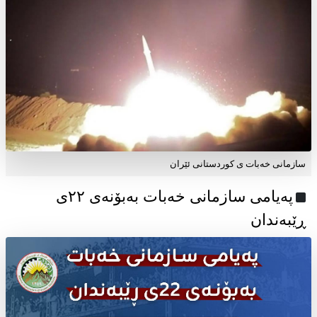
سازمانی خەبات ی کوردستانی ئێران
پەیامی سازمانی خەبات بەبۆنەی ۲۲ی
ڕێبەندان