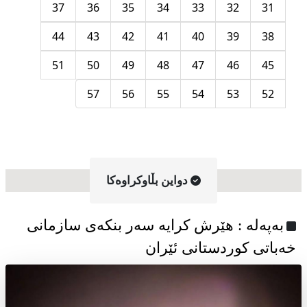
37
36
35
34
33
32
31
44
43
42
41
40
39
38
51
50
49
48
47
46
45
57
56
55
54
53
52
دواین بڵاوکراوه‌کا
به‌په‌له‌ : هێرش کرایە سەر بنکەی سازمانی
خەباتی کوردستانی ئێران