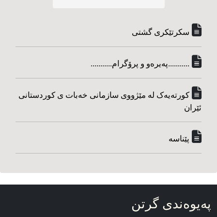
سکرتێکری گشتی
...........په‌یره‌و و پرۆگرام...........
کورته‌یه‌ک له مێژووی سازمانی خه‌بات ی کوردستانی
ئێران
پێناسه‌
په‌یوه‌ندی گرتن