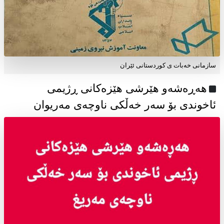
سازمانی خەبات ی كوردستانی ئێران
هەڕەشەو هێرشی هێزەکانی ڕژیمی
ئاخوندی بۆ سەر خەڵکی ناوچەی مەریوان