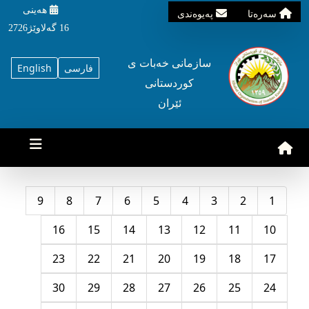
هه‌ینی
سه‌ره‌تا
په‌یوه‌ندی
16 گه‌لاوێژ2726
سازمانی خه‌بات ی
فارسی
English
کوردستانی
ئێران
9
8
7
6
5
4
3
2
1
16
15
14
13
12
11
10
23
22
21
20
19
18
17
30
29
28
27
26
25
24