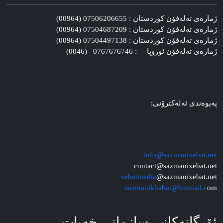
ژماره‌ی ته‌له‌فۆن کوردستان : 07506206655 (00964)
ژماره‌ی ته‌له‌فۆن کوردستان : 07504687209 (00964)
ژماره‌ی ته‌له‌فۆن کوردستان : 07504497138 (00964)
ژماره‌ی ته‌له‌فۆن ئوروپا : 0767676746 (0046)
په‌یوه‌ندی ئه‌له‌کترۆنی:
info@sazmanixebat.net
contact@sazmanixebat.net
xebatmedia
@sazmanixebat.net
sazmanikhabat@hotmail.c
om
ئۆرگانه‌کانی سازمانی خه‌بات