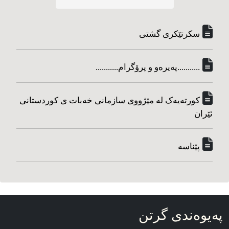
سکرتێکری گشتی
...........په‌یره‌و و پرۆگرام...........
کورته‌یه‌ک له مێژووی سازمانی خه‌بات ی کوردستانی
ئێران
پێناسه‌
په‌یوه‌ندی گرتن