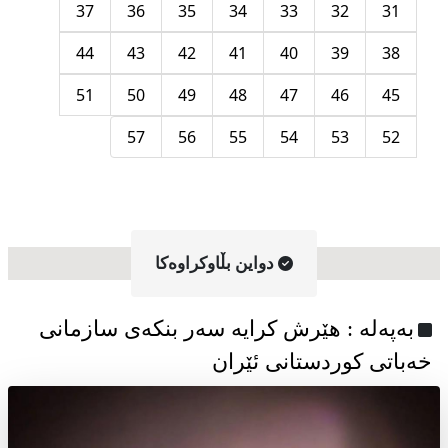
37
36
35
34
33
32
31
44
43
42
41
40
39
38
51
50
49
48
47
46
45
57
56
55
54
53
52
دواین بڵاوکراوه‌کا
به‌په‌له‌ : هێرش کرایە سەر بنکەی سازمانی
خەباتی کوردستانی ئێران