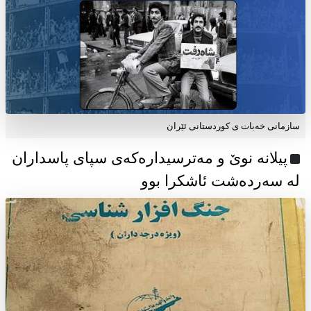
سازمانی خەبات ی كوردستانی ئێران
پیلانە نوێ و مەترسیدارەکەی سپای پاسداران
لە سەردەشت ئاشکرا بوو