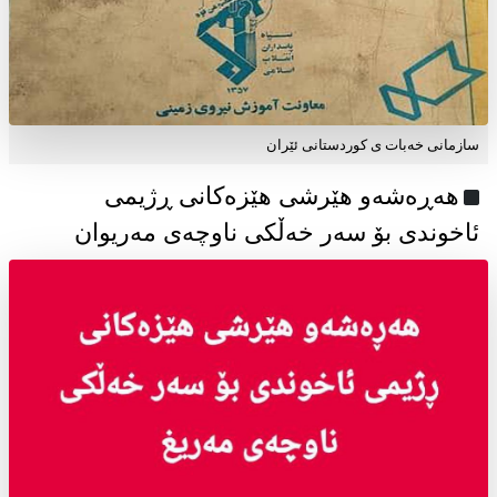
سازمانی خەبات ی كوردستانی ئێران
هەڕەشەو هێرشی هێزەکانی ڕژیمی
ئاخوندی بۆ سەر خەڵکی ناوچەی مەریوان