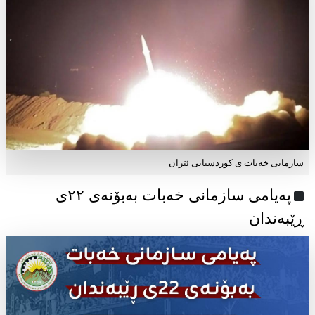
سازمانی خەبات ی کوردستانی ئێران
پەیامی سازمانی خەبات بەبۆنەی ۲۲ی
ڕێبەندان