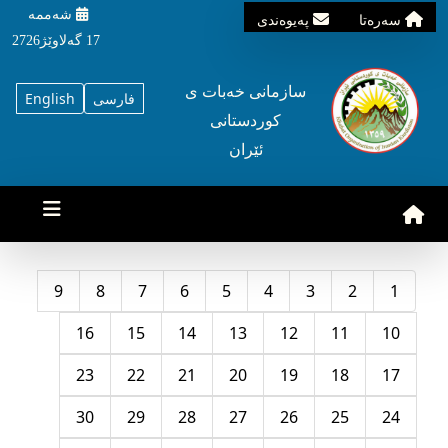
شه‌ممه‌
سه‌ره‌تا
په‌یوه‌ندی
17 گه‌لاوێژ2726
سازمانی خه‌بات ی
فارسی
English
کوردستانی
ئێران
9
8
7
6
5
4
3
2
1
16
15
14
13
12
11
10
23
22
21
20
19
18
17
30
29
28
27
26
25
24