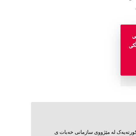
ورته‌یه‌ک له مێژووی سازمانی خه‌بات ی