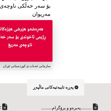
بۆ سەر خەڵکی ناوچەی
مەریوان
سازمانی خەبات ی کوردستانی ئێران
په‌ڕه‌ تایبه‌تیه‌کانی ماڵپه‌ڕ
...........په‌یره‌و و پرۆگرام...........
ک