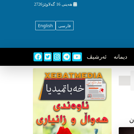
هه‌ینی
16 گه‌لاوێژ2726
فارسی
English
دیمانه
ئه‌رشیڤ
ن