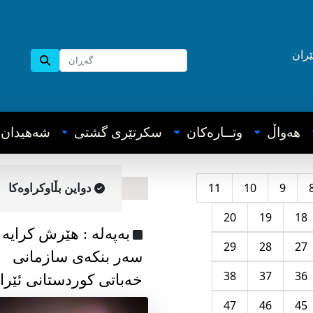
ێران
هه‌واڵ
وتــاره‌کان
سکرتێری گشتی
شه‌هیدان
11
10
9
دواین بڵاوکراوه‌کا
20
19
18
به‌په‌له‌ : هێرش کرایە
29
28
27
سەر بنکەی سازمانی
38
37
36
خەباتی کوردستانی ئێرا
47
46
45