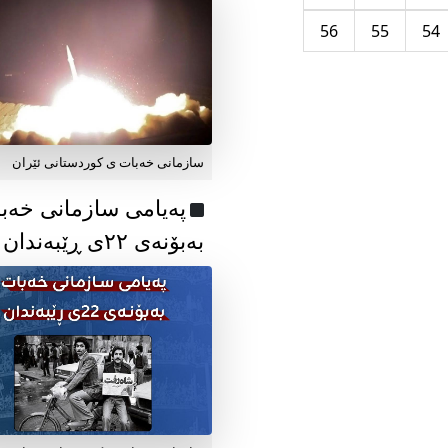
56
55
54
سازمانی خەبات ی کوردستانی ئێران
پەیامی سازمانی خەب
بەبۆنەی ۲۲ی ڕێبەندان