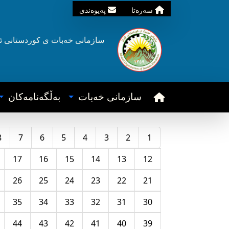
سه‌ره‌تا
په‌یوه‌ندی
سازمانی خه‌بات ی
کوردستانی
ئ
سازمانی خه‌بات
به‌ڵگه‌نامه‌کان
8
7
6
5
4
3
2
1
17
16
15
14
13
12
26
25
24
23
22
21
35
34
33
32
31
30
44
43
42
41
40
39