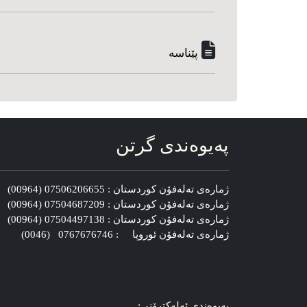
پێناسه‌
په‌یوه‌ندی گرتن
ژماره‌ی ته‌له‌فۆن کوردستان : 07506206655 (00964)
ژماره‌ی ته‌له‌فۆن کوردستان : 07504687209 (00964)
ژماره‌ی ته‌له‌فۆن کوردستان : 07504497138 (00964)
ژماره‌ی ته‌له‌فۆن ئوروپا : 0767676746 (0046)
په‌یوه‌ندی ئه‌له‌کترۆنی: