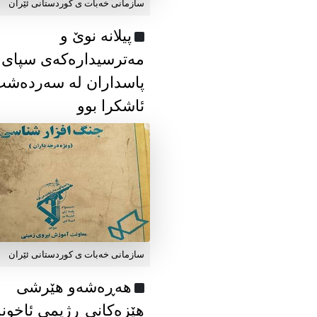
سازمانی خەبات ی كوردستانی ئێران
پیلانە نوێ و
مەترسیدارەکەی سپای
پاسداران لە سەردەش
ئاشکرا بوو
سازمانی خەبات ی كوردستانی ئێران
هەڕەشەو هێرشی
هێزەکانی ڕژیمی ئاخون