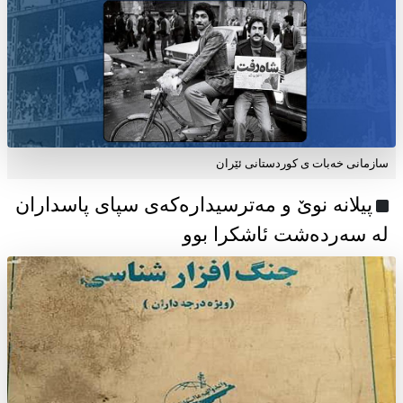
سازمانی خەبات ی كوردستانی ئێران
پیلانە نوێ و مەترسیدارەکەی سپای پاسداران
لە سەردەشت ئاشکرا بوو