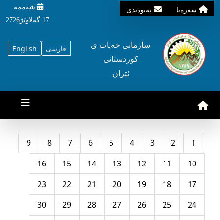
شه‌ممه‌
سه‌ره‌تا
په‌یوه‌ندی
17 گه‌لاوێژ2726
سازمانی خه‌بات ی
فارسی
English
کوردستانی
ئێران
9
8
7
6
5
4
3
2
1
16
15
14
13
12
11
10
23
22
21
20
19
18
17
30
29
28
27
26
25
24