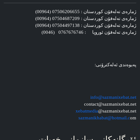
ژماره‌ی ته‌له‌فۆن کوردستان : 07506206655 (00964)
ژماره‌ی ته‌له‌فۆن کوردستان : 07504687209 (00964)
ژماره‌ی ته‌له‌فۆن کوردستان : 07504497138 (00964)
ژماره‌ی ته‌له‌فۆن ئوروپا : 0767676746 (0046)
په‌یوه‌ندی ئه‌له‌کترۆنی:
info@sazmanixebat.net
contact@sazmanixebat.net
xebatmedia
@sazmanixebat.net
sazmanikhabat@hotmail.c
om
ئۆرگانه‌کانی سازمانی خه‌بات