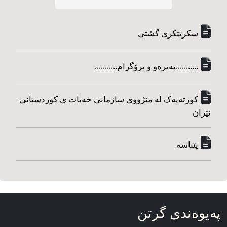
سکرتێکری گشتی
...........په‌یره‌و و پرۆگرام...........
کورته‌یه‌ک له مێژووی سازمانی خه‌بات ی کوردستانی
ئێران
پێناسه‌
په‌یوه‌ندی گرتن