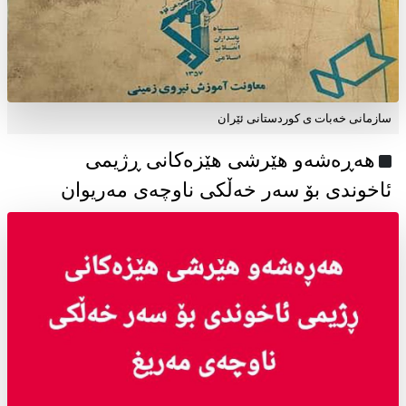
سازمانی خەبات ی كوردستانی ئێران
هەڕەشەو هێرشی هێزەکانی ڕژیمی
ئاخوندی بۆ سەر خەڵکی ناوچەی مەریوان