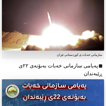
سازمانی خەبات ی کوردستانی ئێران
پەیامی سازمانی خەبات بەبۆنەی ۲۲ی
ڕێبەندان