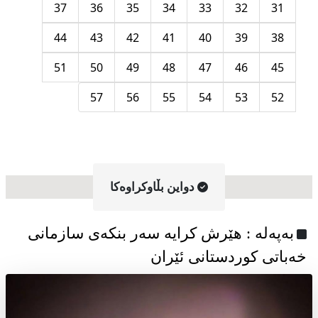
37
36
35
34
33
32
31
44
43
42
41
40
39
38
51
50
49
48
47
46
45
57
56
55
54
53
52
دواین بڵاوکراوه‌کا
به‌په‌له‌ : هێرش کرایە سەر بنکەی سازمانی
خەباتی کوردستانی ئێران