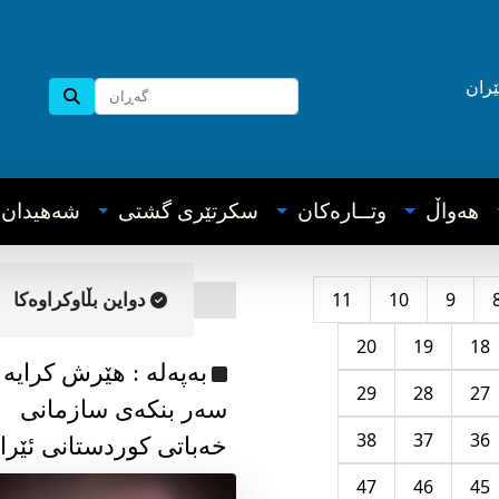
ێران
هه‌واڵ
وتــاره‌کان
سکرتێری گشتی
شه‌هیدان
11
10
9
دواین بڵاوکراوه‌کا
20
19
18
به‌په‌له‌ : هێرش کرایە
29
28
27
سەر بنکەی سازمانی
38
37
36
خەباتی کوردستانی ئێرا
47
46
45