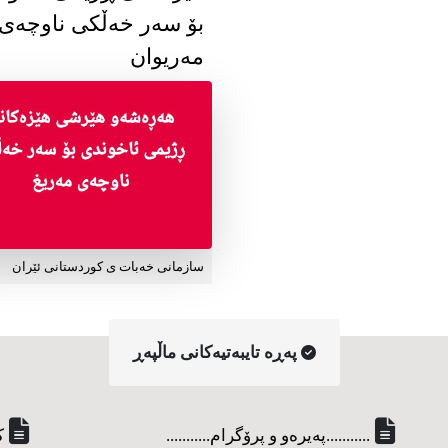
بۆ سەر خەڵکی ناوچەی
مەریوان
سازمانی خەبات ی کوردستانی ئێران
په‌ڕه‌ تایبه‌تیه‌کانی ماڵپه‌ڕ
...........په‌یره‌و و پرۆگرام...........
ک