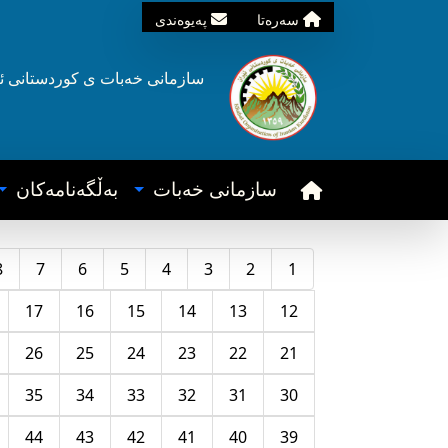
سه‌ره‌تا
په‌یوه‌ندی
سازمانی خه‌بات ی
کوردستانی
ئ
سازمانی خه‌بات
به‌ڵگه‌نامه‌کان
8
7
6
5
4
3
2
1
17
16
15
14
13
12
26
25
24
23
22
21
35
34
33
32
31
30
44
43
42
41
40
39