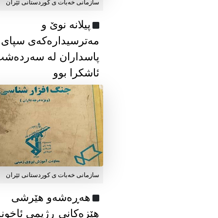
سازمانی خەبات ی كوردستانی ئێران
پیلانە نوێ و
مەترسیدارەکەی سپای
پاسداران لە سەردەش
ئاشکرا بوو
سازمانی خەبات ی كوردستانی ئێران
هەڕەشەو هێرشی
هێزەکانی ڕژیمی ئاخون