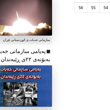
56
55
54
سازمانی خەبات ی کوردستانی ئێران
پەیامی سازمانی خەب
بەبۆنەی ۲۲ی ڕێبەندان