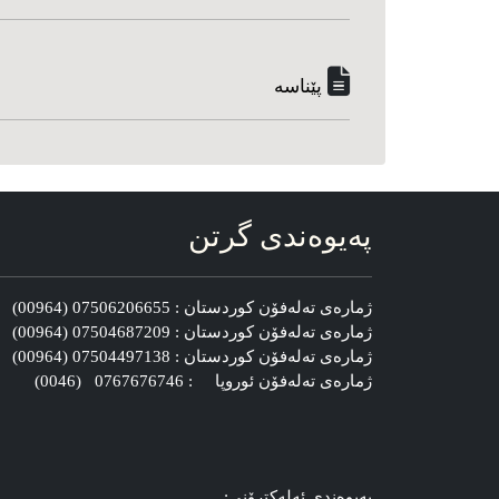
پێناسه‌
په‌یوه‌ندی گرتن
ژماره‌ی ته‌له‌فۆن کوردستان : 07506206655 (00964)
ژماره‌ی ته‌له‌فۆن کوردستان : 07504687209 (00964)
ژماره‌ی ته‌له‌فۆن کوردستان : 07504497138 (00964)
ژماره‌ی ته‌له‌فۆن ئوروپا : 0767676746 (0046)
په‌یوه‌ندی ئه‌له‌کترۆنی: