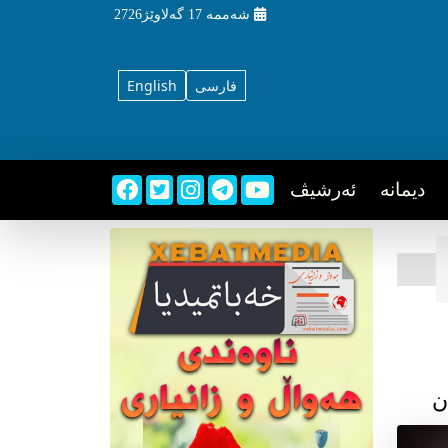
شه‌ممه‌
17 گه‌لاوێژ2726
فارسی
English
دیمانه
ئه‌رشیڤ
ن