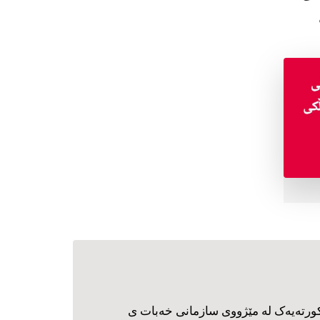
ورته‌یه‌ک له مێژووی سازمانی خه‌بات ی