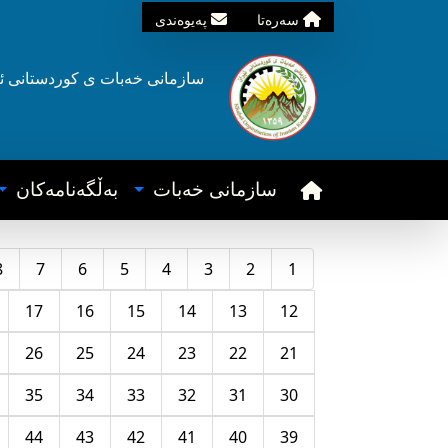
سه‌ره‌تا
په‌یوه‌ندی
سازمانی خه‌بات ی
کوردستانی
ئ
سازمانی خه‌بات
به‌ڵگه‌نامه‌کان
8
7
6
5
4
3
2
1
17
16
15
14
13
12
26
25
24
23
22
21
35
34
33
32
31
30
44
43
42
41
40
39