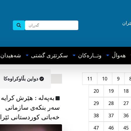
ێران
هه‌واڵ
وتــاره‌کان
سکرتێری گشتی
شه‌هیدان
11
10
9
دواین بڵاوکراوه‌کا
20
19
18
به‌په‌له‌ : هێرش کرایە
29
28
27
سەر بنکەی سازمانی
38
37
36
خەباتی کوردستانی ئێرا
47
46
45