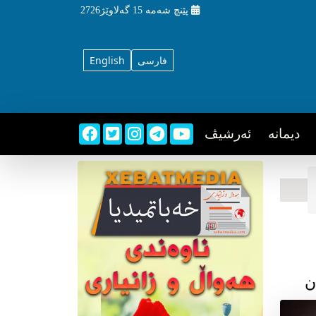
پێنچ شه‌مه‌
15 گه‌لاوێژ2726
فارسی
English
دیمانه
ئه‌رشیڤ
ن