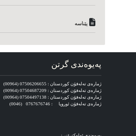
پێناسه‌
په‌یوه‌ندی گرتن
ژماره‌ی ته‌له‌فۆن کوردستان : 07506206655 (00964)
ژماره‌ی ته‌له‌فۆن کوردستان : 07504687209 (00964)
ژماره‌ی ته‌له‌فۆن کوردستان : 07504497138 (00964)
ژماره‌ی ته‌له‌فۆن ئوروپا : 0767676746 (0046)
په‌یوه‌ندی ئه‌له‌کترۆنی: