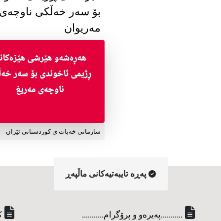
بۆ سەر خەڵکی ناوچەی
مەریوان
سازمانی خەبات ی کوردستانی ئێران
په‌ڕه‌ تایبه‌تیه‌کانی ماڵپه‌ڕ
...........په‌یره‌و و پرۆگرام...........
ک