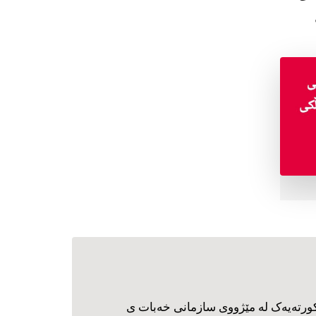
ورته‌یه‌ک له مێژووی سازمانی خه‌بات ی