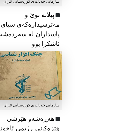
سازمانی خەبات ی كوردستانی ئێران
پیلانە نوێ و
مەترسیدارەکەی سپای
پاسداران لە سەردەش
ئاشکرا بوو
سازمانی خەبات ی كوردستانی ئێران
هەڕەشەو هێرشی
هێزەکانی ڕژیمی ئاخون