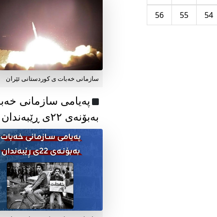
56
55
54
سازمانی خەبات ی کوردستانی ئێران
پەیامی سازمانی خەب
بەبۆنەی ۲۲ی ڕێبەندان