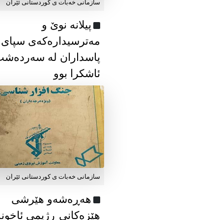
سازمانی خەبات ی كوردستانی ئێران
پیلانە نوێ و
مەترسیدارەکەی سپای
پاسداران لە سەردەش
ئاشکرا بوو
سازمانی خەبات ی كوردستانی ئێران
هەڕەشەو هێرشی
هێزەکانی ڕژیمی ئاخون