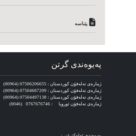
پێناسه‌
په‌یوه‌ندی گرتن
ژماره‌ی ته‌له‌فۆن کوردستان : 07506206655 (00964)
ژماره‌ی ته‌له‌فۆن کوردستان : 07504687209 (00964)
ژماره‌ی ته‌له‌فۆن کوردستان : 07504497138 (00964)
ژماره‌ی ته‌له‌فۆن ئوروپا : 0767676746 (0046)
په‌یوه‌ندی ئه‌له‌کترۆنی: