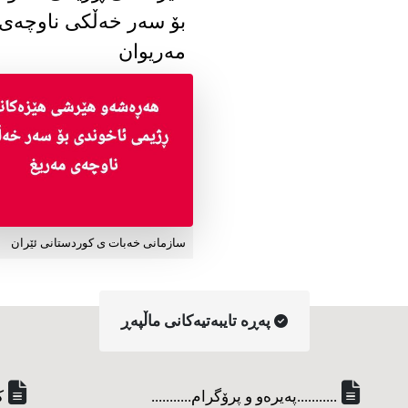
بۆ سەر خەڵکی ناوچەی
مەریوان
سازمانی خەبات ی کوردستانی ئێران
په‌ڕه‌ تایبه‌تیه‌کانی ماڵپه‌ڕ
...........په‌یره‌و و پرۆگرام...........
ک