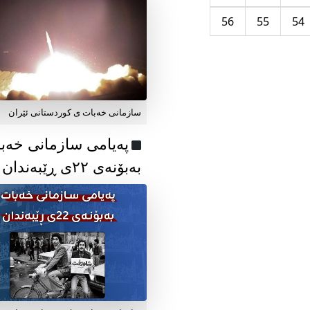
56
55
54
سازمانی خەبات ی کوردستانی ئێران
پەیامی سازمانی خەب
بەبۆنەی ۲۲ی ڕێبەندان