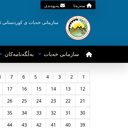
سه‌ره‌تا
په‌یوه‌ندی
سازمانی خه‌بات ی
کوردستانی
ئ
سازمانی خه‌بات
به‌ڵگه‌نامه‌کان
8
7
6
5
4
3
2
1
17
16
15
14
13
12
26
25
24
23
22
21
35
34
33
32
31
30
44
43
42
41
40
39