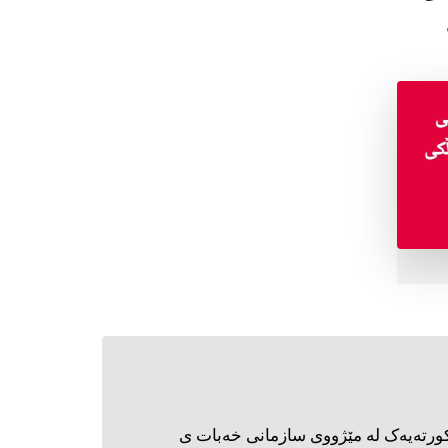
ورته‌یه‌ک له مێژووی سازمانی خه‌بات ی