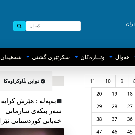
ێران
هه‌واڵ
وتــاره‌کان
سکرتێری گشتی
شه‌هیدان
11
10
9
دواین بڵاوکراوه‌کا
20
19
18
به‌په‌له‌ : هێرش کرایە
29
28
27
سەر بنکەی سازمانی
38
37
36
خەباتی کوردستانی ئێرا
47
46
45