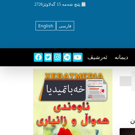
پێنچ شه‌مه‌
15 گه‌لاوێژ2726
فارسی
English
دیمانه
ئه‌رشیڤ
ن